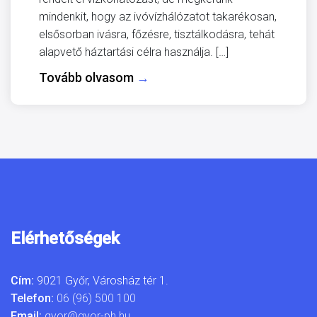
mindenkit, hogy az ivóvízhálózatot takarékosan,
elsősorban ivásra, főzésre, tisztálkodásra, tehát
alapvető háztartási célra használja. […]
Tovább olvasom
→
Elérhetőségek
Cím:
9021 Győr, Városház tér 1.
Telefon:
06 (96) 500 100
Email:
gyor@gyor-ph.hu