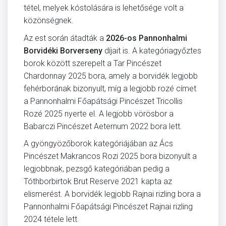
tétel, melyek kóstolására is lehetősége volt a
közönségnek.
Az est során átadták a
2026-os Pannonhalmi
Borvidéki Borverseny
díjait is. A kategóriagyőztes
borok között szerepelt a Tar Pincészet
Chardonnay 2025 bora, amely a borvidék legjobb
fehérborának bizonyult, míg a legjobb rozé címet
a Pannonhalmi Főapátsági Pincészet Tricollis
Rozé 2025 nyerte el. A legjobb vörösbor a
Babarczi Pincészet Aeternum 2022 bora lett.
A gyöngyözőborok kategóriájában az Ács
Pincészet Makrancos Rozi 2025 bora bizonyult a
legjobbnak, pezsgő kategóriában pedig a
Tóthborbirtok Brut Reserve 2021 kapta az
elismerést. A borvidék legjobb Rajnai rizling bora a
Pannonhalmi Főapátsági Pincészet Rajnai rizling
2024 tétele lett.