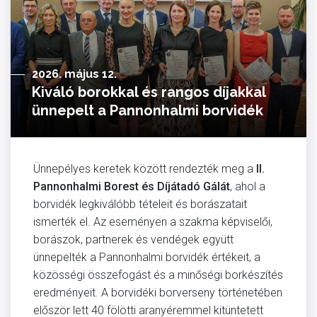
2026. május 12.
Kiváló borokkal és rangos díjakkal
ünnepelt a Pannonhalmi borvidék
Ünnepélyes keretek között rendezték meg a
II.
Pannonhalmi Borest és Díjátadó Gálát
, ahol a
borvidék legkiválóbb tételeit és borászatait
ismerték el. Az eseményen a szakma képviselői,
borászok, partnerek és vendégek együtt
ünnepelték a Pannonhalmi borvidék értékeit, a
közösségi összefogást és a minőségi borkészítés
eredményeit. A borvidéki borverseny történetében
először lett 40 fölötti aranyéremmel kitüntetett