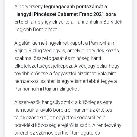
A borverseny
legmagasabb pontszámát a
Hangyál Pincészet Cabernet Franc 2021 bora
érte el
, amely így elnyerte a Pannonhalmi Borvidék
Legjobb Bora címet.
A gálán kiemelt figyelmet kapott a Pannonhalmi
Rajnai Rizling Védjegy is, amely a borvidék közös
szakmai összefogását és minőség iránti
elkötelezettségét jelképezi. A védjegy célja, hogy
tovább erősítse a fogyasztói bizalmat, valamint
nemzetközi szinten is egyre ismertebbé tegye a
Pannonhalmi Rajnai rizlingeket.
A szervezők hangsúlyozták: a különleges este
nemcsak a kiváló borokról, hanem az értékes
találkozásokról, az együttműködésről és a
borvidéki közösség erejéről is szólt. A rendezvény
sikeréhez számos partner, támogató és