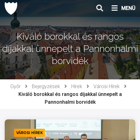
Ugrás
MENÜ
a
tartalomhoz
Kiváló borokkal és rangos
díjakkal ünnepelt a Pannonhalmi
borvidék
Győr
Bejegyzések
Hírek
Városi Hírek
Kiváló borokkal és rangos díjakkal ünnepelt a
Pannonhalmi borvidék
VÁROSI HÍREK