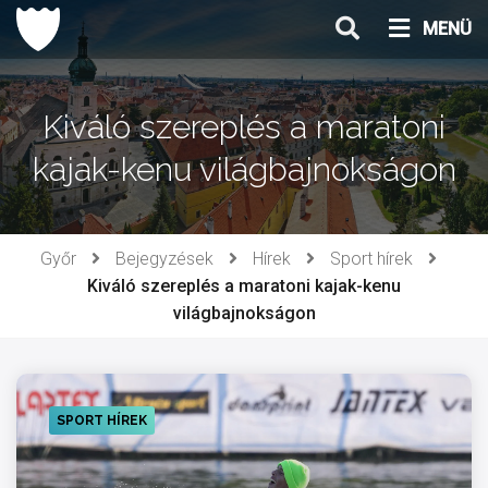
Ugrás
MENÜ
a
tartalomhoz
Kiváló szereplés a maratoni
kajak-kenu világbajnokságon
Győr
Bejegyzések
Hírek
Sport hírek
Kiváló szereplés a maratoni kajak-kenu
világbajnokságon
SPORT HÍREK