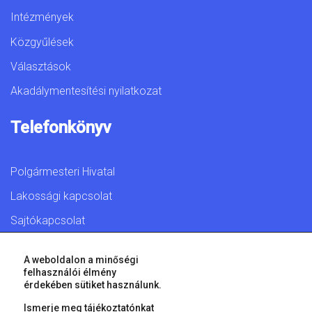
Intézmények
Közgyűlések
Választások
Akadálymentesítési nyilatkozat
Telefonkönyv
Polgármesteri Hivatal
Lakossági kapcsolat
Sajtókapcsolat
A weboldalon a minőségi
felhasználói élmény
érdekében sütiket használunk.
© 2026 Győr Megyei Jogú Város • Minden jog fenntartva!
Ismerje meg tájékoztatónkat