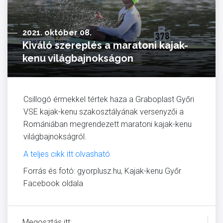
2021. október 08.
Kiváló szereplés a maratoni kajak-
kenu világbajnokságon
Csillogó érmekkel tértek haza a Graboplast Győri
VSE kajak-kenu szakosztályának versenyzői a
Romániában megrendezett maratoni kajak-kenu
világbajnokságról.
A teljes cikk itt olvasható
Forrás és fotó: gyorplusz.hu, Kajak-kenu Győr
Facebook oldala
Megosztás itt: