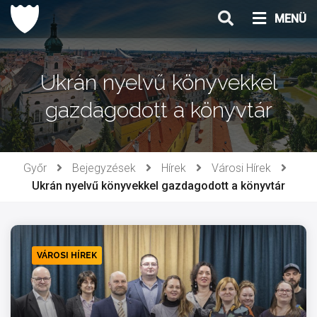
Ugrás
MENÜ
a
tartalomhoz
Ukrán nyelvű könyvekkel
gazdagodott a könyvtár
Győr
Bejegyzések
Hírek
Városi Hírek
Ukrán nyelvű könyvekkel gazdagodott a könyvtár
VÁROSI HÍREK