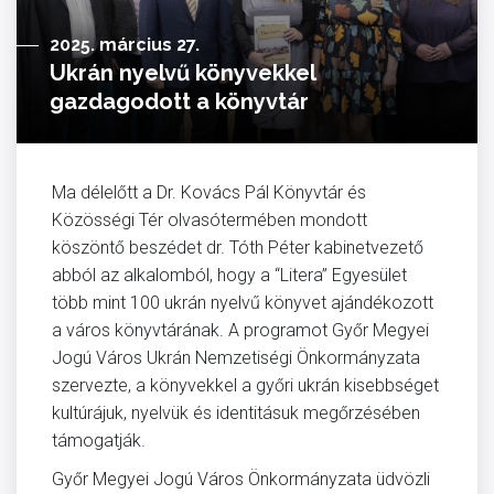
2025. március 27.
Ukrán nyelvű könyvekkel
gazdagodott a könyvtár
Ma délelőtt a Dr. Kovács Pál Könyvtár és
Közösségi Tér olvasótermében mondott
köszöntő beszédet dr. Tóth Péter kabinetvezető
abból az alkalomból, hogy a “Litera” Egyesület
több mint 100 ukrán nyelvű könyvet ajándékozott
a város könyvtárának. A programot Győr Megyei
Jogú Város Ukrán Nemzetiségi Önkormányzata
szervezte, a könyvekkel a győri ukrán kisebbséget
kultúrájuk, nyelvük és identitásuk megőrzésében
támogatják.
Győr Megyei Jogú Város Önkormányzata üdvözli