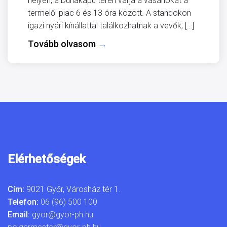
helyen, a Dunakapu téren várja a vásárlókat a
termelői piac 6 és 13 óra között. A standokon
igazi nyári kínállattal találkozhatnak a vevők, […]
Tovább olvasom
→
Elérhetőségek
Cím:
9021 Győr, Városház tér 1.
Telefon:
06 (96) 500 100
Email:
gyor@gyor-ph.hu