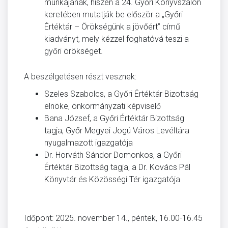
munkájának, hiszen a 24. Győri Könyvszalon
keretében mutatják be először a „Győri
Értéktár – Örökségünk a jövőért” című
kiadványt, mely kézzel foghatóvá teszi a
győri örökséget.
A beszélgetésen részt vesznek:
Szeles Szabolcs, a Győri Értéktár Bizottság
elnöke, önkormányzati képviselő
Bana József, a Győri Értéktár Bizottság
tagja, Győr Megyei Jogú Város Levéltára
nyugalmazott igazgatója
Dr. Horváth Sándor Domonkos, a Győri
Értéktár Bizottság tagja, a Dr. Kovács Pál
Könyvtár és Közösségi Tér igazgatója
Időpont: 2025. november 14., péntek, 16.00-16.45