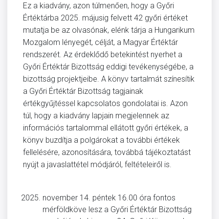
Ez a kiadvány, azon túlmenően, hogy a Győri
Értéktárba 2025. májusig felvett 42 győri értéket
mutatja be az olvasónak, elénk tárja a Hungarikum
Mozgalom lényegét, célját, a Magyar Értéktár
rendszerét. Az érdeklődő betekintést nyerhet a
Győri Értéktár Bizottság eddigi tevékenységébe, a
bizottság projektjeibe. A könyv tartalmát színesítik
a Győri Értéktár Bizottság tagjainak
értékgyűjtéssel kapcsolatos gondolatai is. Azon
túl, hogy a kiadvány lapjain megjelennek az
információs tartalommal ellátott győri értékek, a
könyv buzdítja a polgárokat a további értékek
fellelésére, azonosítására, továbbá tájékoztatást
nyújt a javaslattétel módjáról, feltételeiről is.
november 14. péntek 16.00 óra fontos
mérföldköve lesz a Győri Értéktár Bizottság