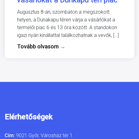
vásárlókat a Dunkapu téri piac
Augusztus 8-án, szombaton a megszokott
helyen, a Dunakapu téren várja a vásárlókat a
termelői piac 6 és 13 óra között. A standokon
igazi nyári kínállattal találkozhatnak a vevők, […]
Tovább olvasom
→
Elérhetőségek
Cím:
9021 Győr, Városház tér 1.