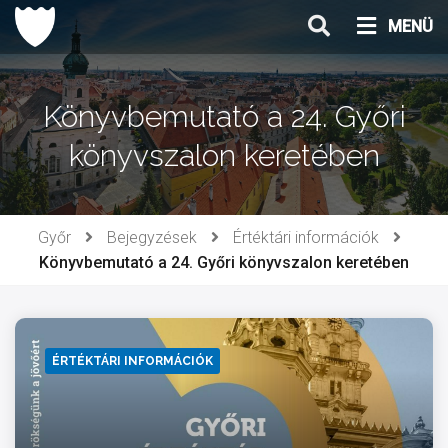
Ugrás
MENÜ
a
tartalomhoz
Könyvbemutató a 24. Győri
könyvszalon keretében
Győr
Bejegyzések
Értéktári információk
Könyvbemutató a 24. Győri könyvszalon keretében
ÉRTÉKTÁRI INFORMÁCIÓK