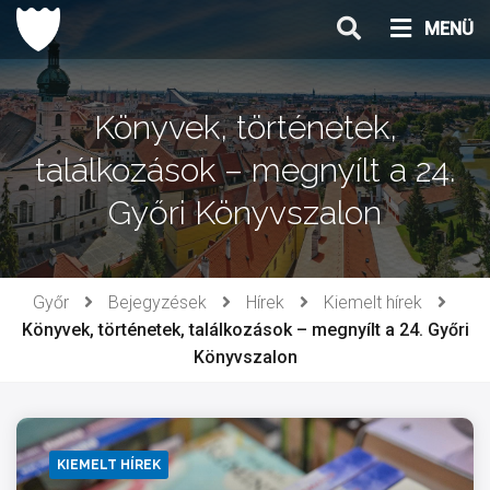
Ugrás
MENÜ
a
tartalomhoz
Könyvek, történetek,
találkozások – megnyílt a 24.
Győri Könyvszalon
Győr
Bejegyzések
Hírek
Kiemelt hírek
Könyvek, történetek, találkozások – megnyílt a 24. Győri
Könyvszalon
KIEMELT HÍREK