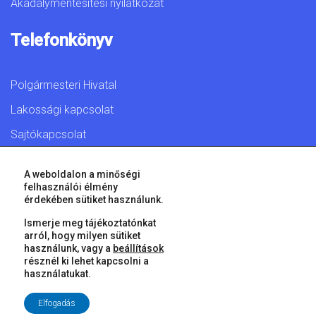
Akadálymentesítési nyilatkozat
Telefonkönyv
Polgármesteri Hivatal
Lakossági kapcsolat
Sajtókapcsolat
A weboldalon a minőségi
felhasználói élmény
érdekében sütiket használunk.
© 2026 Győr Megyei Jogú Város • Minden jog fenntartva!
Ismerje meg tájékoztatónkat
arról, hogy milyen sütiket
használunk, vagy a
beállítások
résznél ki lehet kapcsolni a
használatukat.
Elfogadás