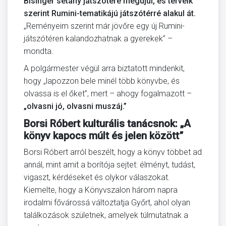
Bisinger sétány játszótere megújul, és terveik
szerint Rumini-tematikájú játszótérré alakul át.
„Reményeim szerint már jövőre egy új Rumini-
játszótéren kalandozhatnak a gyerekek” –
mondta.
A polgármester végül arra biztatott mindenkit,
hogy „lapozzon bele minél több könyvbe, és
olvassa is el őket”, mert – ahogy fogalmazott –
„olvasni jó, olvasni muszáj.”
Borsi Róbert kulturális tanácsnok: „A
könyv kapocs múlt és jelen között”
Borsi Róbert arról beszélt, hogy a könyv többet ad
annál, mint amit a borítója sejtet: élményt, tudást,
vigaszt, kérdéseket és olykor válaszokat.
Kiemelte, hogy a Könyvszalon három napra
irodalmi fővárossá változtatja Győrt, ahol olyan
találkozások születnek, amelyek túlmutatnak a