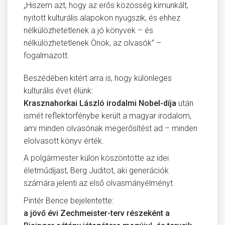
„Hiszem azt, hogy az erős közösség kimunkált,
nyitott kulturális alapokon nyugszik, és ehhez
nélkülözhetetlenek a jó könyvek – és
nélkülözhetetlenek Önök, az olvasók” –
fogalmazott.
Beszédében kitért arra is, hogy különleges
kulturális évet élünk:
Krasznahorkai László irodalmi Nobel-díja
után
ismét reflektorfénybe került a magyar irodalom,
ami minden olvasónak megerősítést ad – minden
elolvasott könyv érték.
A polgármester külön köszöntötte az idei
életműdíjast, Berg Juditot, aki generációk
számára jelenti az első olvasmányélményt.
Pintér Bence bejelentette:
a jövő évi Zechmeister-terv részeként a