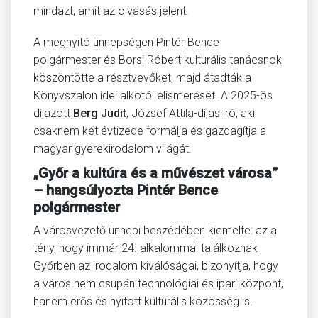
mindazt, amit az olvasás jelent.
A megnyitó ünnepségen Pintér Bence
polgármester és Borsi Róbert kulturális tanácsnok
köszöntötte a résztvevőket, majd átadták a
Könyvszalon idei alkotói elismerését. A 2025-ös
díjazott
Berg Judit
, József Attila-díjas író, aki
csaknem két évtizede formálja és gazdagítja a
magyar gyerekirodalom világát.
„Győr a kultúra és a művészet városa”
– hangsúlyozta Pintér Bence
polgármester
A városvezető ünnepi beszédében kiemelte: az a
tény, hogy immár 24. alkalommal találkoznak
Győrben az irodalom kiválóságai, bizonyítja, hogy
a város nem csupán technológiai és ipari központ,
hanem erős és nyitott kulturális közösség is.