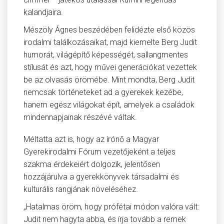
kalandjaira.
Mészöly Ágnes beszédében felidézte első közös
irodalmi találkozásaikat, majd kiemelte Berg Judit
humorát, világépítő képességét, sallangmentes
stílusát és azt, hogy művei generációkat vezettek
be az olvasás örömébe. Mint mondta, Berg Judit
nemcsak történeteket ad a gyerekek kezébe,
hanem egész világokat épít, amelyek a családok
mindennapjainak részévé váltak.
Méltatta azt is, hogy az írónő a Magyar
Gyerekirodalmi Fórum vezetőjeként a teljes
szakma érdekeiért dolgozik, jelentősen
hozzájárulva a gyerekkönyvek társadalmi és
kulturális rangjának növeléséhez.
„Hatalmas öröm, hogy prófétai módon valóra vált:
Judit nem hagyta abba, és írja tovább a remek