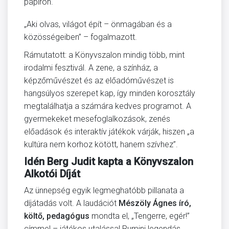
papíron.
„Aki olvas, világot épít – önmagában és a
közösségeiben” – fogalmazott.
Rámutatott: a Könyvszalon mindig több, mint
irodalmi fesztivál. A zene, a színház, a
képzőművészet és az előadóművészet is
hangsúlyos szerepet kap, így minden korosztály
megtalálhatja a számára kedves programot. A
gyermekeket mesefoglalkozások, zenés
előadások és interaktív játékok várják, hiszen „a
kultúra nem korhoz kötött, hanem szívhez”.
Idén Berg Judit kapta a Könyvszalon
Alkotói Díját
Az ünnepség egyik legmeghatóbb pillanata a
díjátadás volt. A laudációt
Mészöly Ágnes író,
költő, pedagógus
mondta el, „Tengerre, egér!”
címmel – játékos utalással Rumini legendás