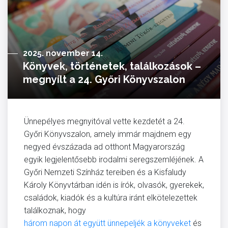
2025. november 14.
Könyvek, történetek, találkozások –
megnyílt a 24. Győri Könyvszalon
Ünnepélyes megnyitóval vette kezdetét a 24.
Győri Könyvszalon, amely immár majdnem egy
negyed évszázada ad otthont Magyarország
egyik legjelentősebb irodalmi seregszemléjének. A
Győri Nemzeti Színház tereiben és a Kisfaludy
Károly Könyvtárban idén is írók, olvasók, gyerekek,
családok, kiadók és a kultúra iránt elkötelezettek
találkoznak, hogy
három napon át együtt ünnepeljék a könyveket
és