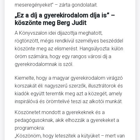
meseregényeket” – zárta gondolatait.
„Ez a díj a gyerekirodalom díja is” –
köszönte meg Berg Judit
A Könyvszalon idei díjazottja meghatott,
rögtönzött, mégis rendkívül személyes beszéddel
köszönte meg az elismerést. Hangsúlyozta: külön
öröm számára, hogy egy rangos városi díj a
gyerekirodalomnak is szól.
Kiemelte, hogy a magyar gyerekirodalom virágzó
korszakát éli: nagyszerű szerzők, illusztrátorok és
kiadók együtt teremtik meg azt a közegét, amely
inspirálóvá és örömtelivé teszi az alkotói munkát.
Köszönetet mondott a gyerekeknek és a
pedagógusoknak, akik elhozzák a gyerekeket a
programokra:
„Köszönöm, hogy leteszitek a kütyüket – mert van