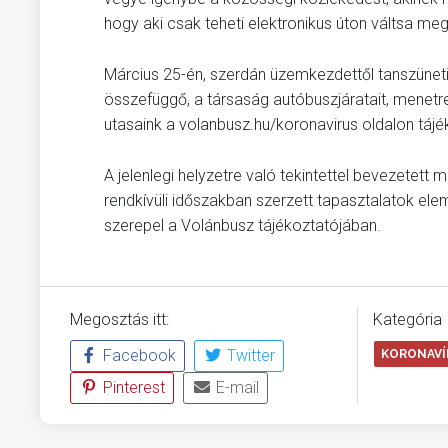
hogy aki csak teheti elektronikus úton váltsa meg
Március 25-én, szerdán üzemkezdettől tanszünet
összefüggő, a társaság autóbuszjáratait, menetren
utasaink a volanbusz.hu/koronavirus oldalon táj
A jelenlegi helyzetre való tekintettel bevezetett
rendkívüli időszakban szerzett tapasztalatok ele
szerepel a Volánbusz tájékoztatójában.
Megosztás itt:
Kategória
Facebook
Twitter
KORONAVÍR
Pinterest
E-mail