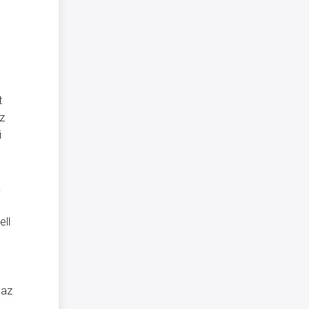
t
z
i
.
ell
 az