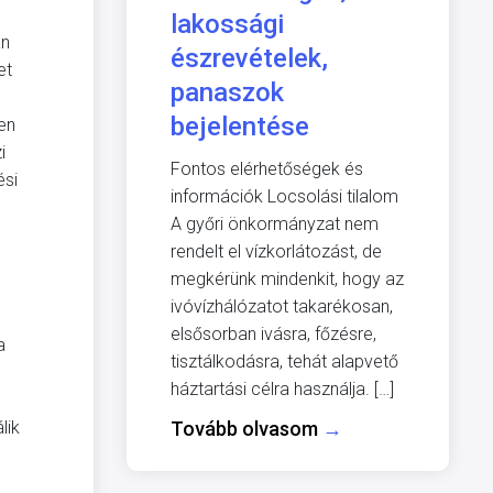
lakossági
án
észrevételek,
et
panaszok
bejelentése
en
i
Fontos elérhetőségek és
ési
információk Locsolási tilalom
A győri önkormányzat nem
rendelt el vízkorlátozást, de
megkérünk mindenkit, hogy az
ivóvízhálózatot takarékosan,
elsősorban ivásra, főzésre,
a
tisztálkodásra, tehát alapvető
.
háztartási célra használja. […]
lik
Tovább olvasom
→