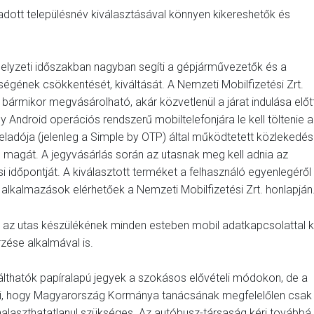
 adott településnév kiválasztásával könnyen kikereshetők és
elyzeti időszakban nagyban segíti a gépjárművezetők és a
ségének csökkentését, kiváltását. A Nemzeti Mobilfizetési Zrt.
bármikor megvásárolható, akár közvetlenül a járat indulása előt
 Android operációs rendszerű mobiltelefonjára le kell töltenie a
teladója (jelenleg a Simple by OTP) által működtetett közlekedés
ll magát. A jegyvásárlás során az utasnak meg kell adnia az
si időpontját. A kiválasztott terméket a felhasználó egyenlegéről
z alkalmazások elérhetőek a Nemzeti Mobilfizetési Zrt. honlapján
 az utas készülékének minden esteben mobil adatkapcsolattal k
zése alkalmával is.
válthatók papíralapú jegyek a szokásos elővételi módokon, de a
kéri, hogy Magyarország Kormánya tanácsának megfelelőlen csak
alaszthatatlanul szükséges. Az autóbusz-társaság kéri továbbá,