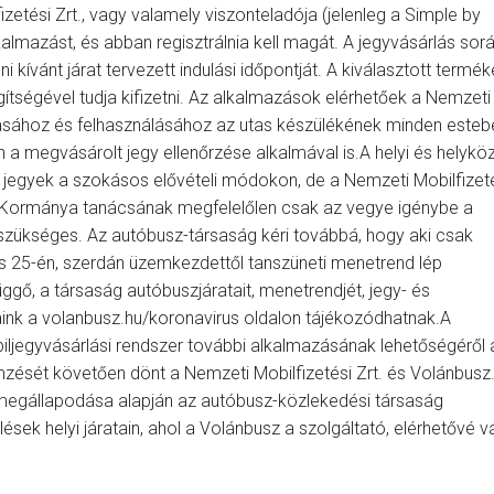
fizetési Zrt., vagy valamely viszonteladója (jelenleg a Simple by
almazást, és abban regisztrálnia kell magát. A jegyvásárlás sor
kívánt járat tervezett indulási időpontját. A kiválasztott termék
ítségével tudja kifizetni. Az alkalmazások elérhetőek a Nemzeti
rlásához és felhasználásához az utas készülékének minden esteb
 a megvásárolt jegy ellenőrzése alkalmával is.A helyi és helyköz
ú jegyek a szokásos elővételi módokon, de a Nemzeti Mobilfizet
g Kormánya tanácsának megfelelőlen csak az vegye igénybe a
 szükséges. Az autóbusz-társaság kéri továbbá, hogy aki csak
us 25-én, szerdán üzemkezdettől tanszüneti menetrend lép
gő, a társaság autóbuszjáratait, menetrendjét, jegy- és
asaink a volanbusz.hu/koronavirus oldalon tájékozódhatnak.A
obiljegyvásárlási rendszer további alkalmazásának lehetőségéről 
mzését követően dönt a Nemzeti Mobilfizetési Zrt. és Volánbusz
. megállapodása alapján az autóbusz-közlekedési társaság
ések helyi járatain, ahol a Volánbusz a szolgáltató, elérhetővé vá