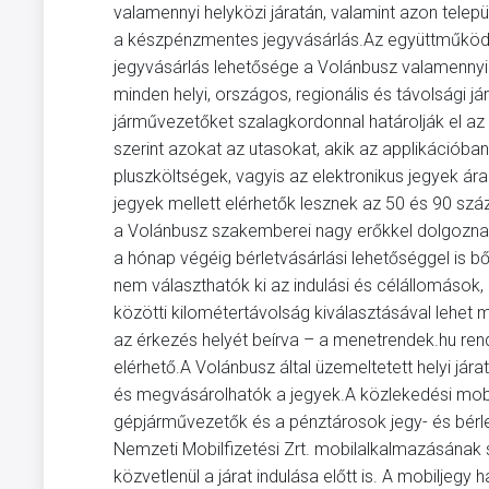
valamennyi helyközi járatán, valamint azon települ
a készpénzmentes jegyvásárlás.Az együttműköd
jegyvásárlás lehetősége a Volánbusz valamennyi
minden helyi, országos, regionális és távolsági jár
járművezetőket szalagkordonnal határolják el az 
szerint azokat az utasokat, akik az applikációban
pluszköltségek, vagyis az elektronikus jegyek ár
jegyek mellett elérhetők lesznek az 50 és 90 szá
a Volánbusz szakemberei nagy erőkkel dolgoznak
a hónap végéig bérletvásárlási lehetőséggel is 
nem választhatók ki az indulási és célállomások, 
közötti kilométertávolság kiválasztásával lehet 
az érkezés helyét beírva – a menetrendek.hu ren
elérhető.A Volánbusz által üzemeltetett helyi jár
és megvásárolhatók a jegyek.A közlekedési mobil
gépjárművezetők és a pénztárosok jegy- és bérle
Nemzeti Mobilfizetési Zrt. mobilalkalmazásának 
közvetlenül a járat indulása előtt is. A mobilje