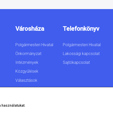
Városháza
Telefonkönyv
Polgármesteri Hivatal
Polgármesteri Hivatal
Önkormányzat
Lakossági kapcsolat
Intézmények
Sajtókapcsolat
Közgyűlések
Választások
Akadálymentesítési
nyilatkozat
a használatukat.