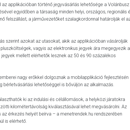
z applikációban történő jegyvásárlás lehetősége a Volánbusz
sével egyidőben a társaság minden helyi, országos, regionális 
ténő felszállást, a járművezetőket szalagkordonnal határolják el a
ás szerint azokat az utasokat, akik az applikációban vásárolják
k pluszköltségek, vagyis az elektronikus jegyek ára megegyezik a
 jegyek mellett elérhetők lesznek az 50 és 90 százalékos
kemberei nagy erőkkel dolgoznak a mobilapplikáció fejlesztésén
bérletvásárlási lehetőséggel is bővüljön az alkalmazás.
szthatók ki az indulási és célállomások, a helyközi járatokra
özötti kilométertávolság kiválasztásával lehet megvásárolni. Az
s az érkezés helyét beírva – a menetrendek.hu rendszerében
l is elérhető.