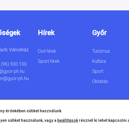
őségek
Hírek
Győr
yőr, Városház
Civil hírek
Turizmus
Sport hírek
Kultúra
 (96) 500 100
Sport
@gyor-ph.hu
er@gyor-ph.hu
Oktatás
ny érdekében sütiket használunk.
lyen sütiket használunk, vagy a
beállítások
résznél ki lehet kapcsolni 