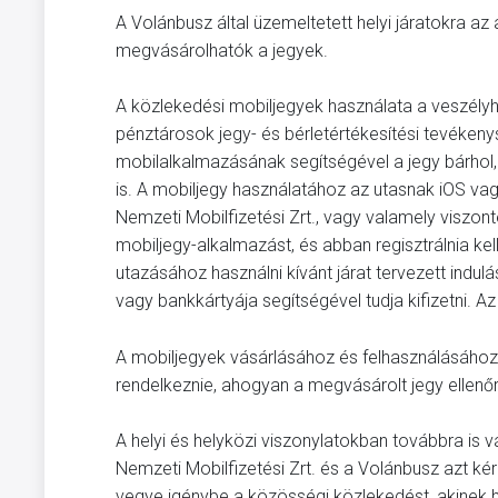
A Volánbusz által üzemeltetett helyi járatokra az
megvásárolhatók a jegyek.
A közlekedési mobiljegyek használata a veszélyh
pénztárosok jegy- és bérletértékesítési tevékeny
mobilalkalmazásának segítségével a jegy bárhol, 
is. A mobiljegy használatához az utasnak iOS vagy
Nemzeti Mobilfizetési Zrt., vagy valamely viszon
mobiljegy-alkalmazást, és abban regisztrálnia ke
utazásához használni kívánt járat tervezett indulá
vagy bankkártyája segítségével tudja kifizetni. A
A mobiljegyek vásárlásához és felhasználásához
rendelkeznie, ahogyan a megvásárolt jegy ellenőr
A helyi és helyközi viszonylatokban továbbra is 
Nemzeti Mobilfizetési Zrt. és a Volánbusz azt 
vegye igénybe a közösségi közlekedést, akinek h