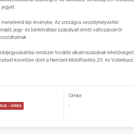
 jegyét.
i menetrend lép érvénybe. Az országos veszélyhelyzettel
djét, jegy- és bérletváltási szabályait érintő változásokról
ékozódhatnak.
 mobiljegyvásárlási rendszer további alkalmazásának lehetőségérő
mzését követően dönt a Nemzeti Mobilfizetési Zrt. és Volánbusz
Címke
-
US - HÍREK