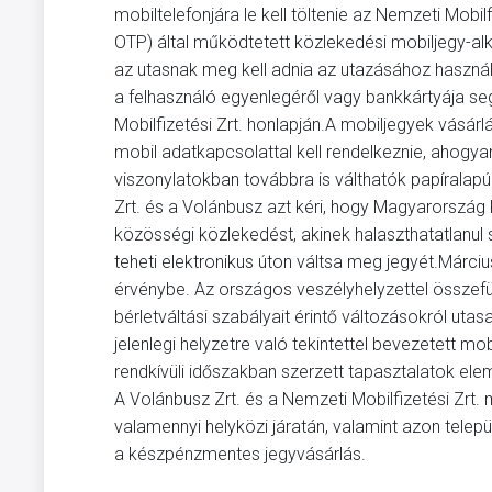
mobiltelefonjára le kell töltenie az Nemzeti Mobil
OTP) által működtetett közlekedési mobiljegy-alk
az utasnak meg kell adnia az utazásához használni 
a felhasználó egyenlegéről vagy bankkártyája seg
Mobilfizetési Zrt. honlapján.A mobiljegyek vásá
mobil adatkapcsolattal kell rendelkeznie, ahogyan
viszonylatokban továbbra is válthatók papíralap
Zrt. és a Volánbusz azt kéri, hogy Magyarorszá
közösségi közlekedést, akinek halaszthatatlanul
teheti elektronikus úton váltsa meg jegyét.Márci
érvénybe. Az országos veszélyhelyzettel összefüg
bérletváltási szabályait érintő változásokról ut
jelenlegi helyzetre való tekintettel bevezetett m
rendkívüli időszakban szerzett tapasztalatok ele
A Volánbusz Zrt. és a Nemzeti Mobilfizetési Zrt
valamennyi helyközi járatán, valamint azon települ
a készpénzmentes jegyvásárlás.