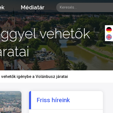
ek
Médiatár
eggyel vehetők
ratai
 vehetők igénybe a Volánbusz járatai
Friss híreink