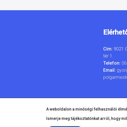
Elérhet
Cím:
9021 G
tér 1.
Telefon:
06
Email:
gyor
polgarmest
A weboldalon a minőségi felhasználói élmé
Ismerje meg tájékoztatónkat arról, hogy mi