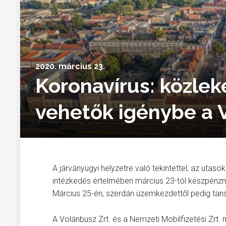
2020. március 23.
Koronavírus: közlek
vehetők igénybe a V
A járványügyi helyzetre való tekintettel, az utas
intézkedés értelmében március 23-tól készpénzme
Március 25-én, szerdán üzemkezdettől pedig tan
A Volánbusz Zrt. és a Nemzeti Mobilfizetési Zrt