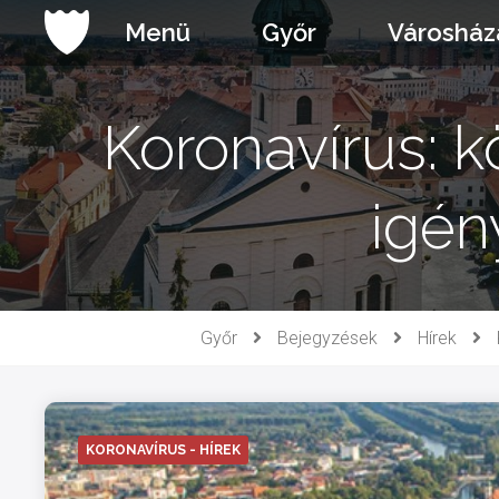
Ugrás
Menü
Győr
Városház
a
tartalomhoz
Koronavírus: 
igén
Győr
Bejegyzések
Hírek
KORONAVÍRUS - HÍREK