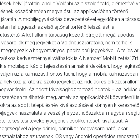
ések helyi járatain, ahol a Volánbusz a szolgáltató, elérhetővé vá
ésnek köszönhetően megvalósul az applikációban történő
 járatán. A mobiljegyvásárlás bevezetésével egyidőben a társa
atán felfüggeszti az első ajtónál történő felszállást, a
utastértől.A két állami társaság között létrejött megállapodás
 vásárolják meg jegyeiket a Volánbusz járataira, nem terhelik
a megegyezik a hagyományos, papíralapú jegyekével. A teljes ár
zalékos kedvezménnyel válthatók is.A Nemzeti Mobilfizetési Zrt.
 a mobilapplikáció fejlesztésén annak érdekében, hogy legkés
bővüljön az alkalmazás.Fontos tudni, hogy a mobilalkalmazásban
a helyközi járatokra szóló jegyeket az indulási és érkezési állo
megvásárolni. Az adott távolsághoz tartozó adatok – az indulás 
dszerében találhatók meg, amely az applikációból közvetlenül is
atokra az adott településnév kiválasztásával könnyen kikereshető
jegyek használata a veszélyhelyzeti időszakban nagyban segíti
tértékesítési tevékenységének csökkentését, kiváltását. A
segítségével a jegy bárhol, bármikor megvásárolható, akár
gy használatához az utasnak iOS vagy Android operációs rendszerű