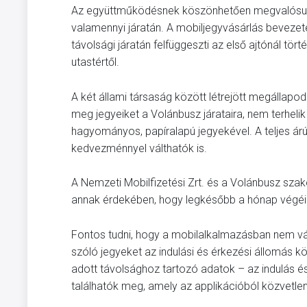
Az együttműködésnek köszönhetően megvalósul a
valamennyi járatán. A mobiljegyvásárlás bevezeté
távolsági járatán felfüggeszti az első ajtónál tör
utastértől.
A két állami társaság között létrejött megállapod
meg jegyeiket a Volánbusz járataira, nem terheli
hagyományos, papíralapú jegyekével. A teljes árú
kedvezménnyel válthatók is.
A Nemzeti Mobilfizetési Zrt. és a Volánbusz sza
annak érdekében, hogy legkésőbb a hónap végéig 
Fontos tudni, hogy a mobilalkalmazásban nem vála
szóló jegyeket az indulási és érkezési állomás k
adott távolsághoz tartozó adatok – az indulás é
találhatók meg, amely az applikációból közvetlenü