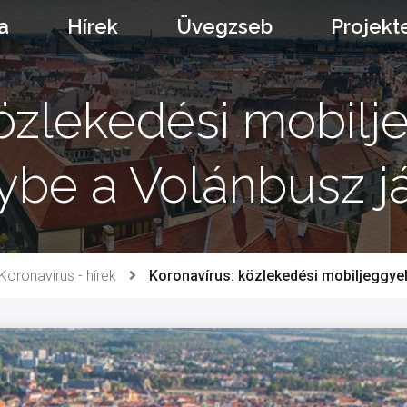
a
Hírek
Üvegzseb
Projekt
közlekedési mobilj
ybe a Volánbusz já
Koronavírus - hírek
Koronavírus: közlekedési mobiljeggyel