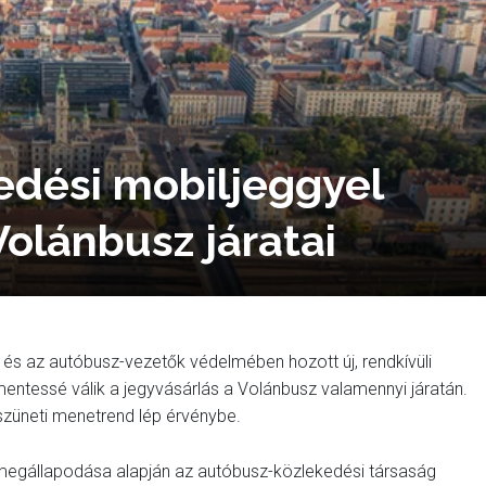
edési mobiljeggyel
olánbusz járatai
ok és az autóbusz-vezetők védelmében hozott új, rendkívüli
ntessé válik a jegyvásárlás a Volánbusz valamennyi járatán.
szüneti menetrend lép érvénybe.
. megállapodása alapján az autóbusz-közlekedési társaság