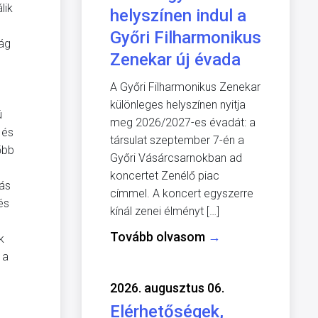
lik
helyszínen indul a
Győri Filharmonikus
ság
Zenekar új évada
A Győri Filharmonikus Zenekar
különleges helyszínen nyitja
ú
meg 2026/2027-es évadát: a
 és
társulat szeptember 7-én a
őbb
Győri Vásárcsarnokban ad
koncertet Zenélő piac
más
címmel. A koncert egyszerre
és
kínál zenei élményt […]
Tovább olvasom
→
k
 a
2026. augusztus 06.
Elérhetőségek,