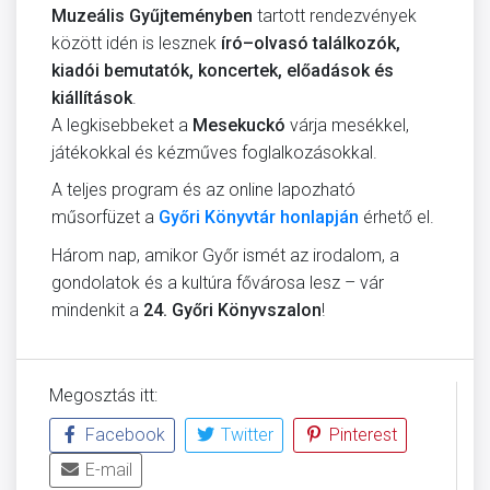
Muzeális Gyűjteményben
tartott rendezvények
között idén is lesznek
író–olvasó találkozók,
kiadói bemutatók, koncertek, előadások és
kiállítások
.
A legkisebbeket a
Mesekuckó
várja mesékkel,
játékokkal és kézműves foglalkozásokkal.
A teljes program és az online lapozható
műsorfüzet a
Győri Könyvtár honlapján
érhető el.
Három nap, amikor Győr ismét az irodalom, a
gondolatok és a kultúra fővárosa lesz – vár
mindenkit a
24. Győri Könyvszalon
!
Megosztás itt:
Facebook
Twitter
Pinterest
E-mail