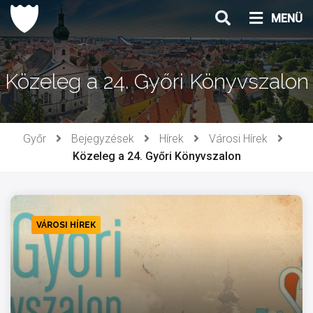
Ugrás
MENÜ
a
tartalomhoz
Közeleg a 24. Győri Könyvszalon
Győr
Bejegyzések
Hírek
Városi Hírek
Közeleg a 24. Győri Könyvszalon
VÁROSI HÍREK