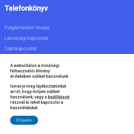
Telefonkönyv
Polgármesteri Hivatal
Lakossági kapcsolat
Sajtókapcsolat
A weboldalon a minőségi
felhasználói élmény
érdekében sütiket használunk.
© 2026 Győr Megyei Jogú Város • Minden jog fenntartva!
Ismerje meg tájékoztatónkat
arról, hogy milyen sütiket
használunk, vagy a
beállítások
résznél ki lehet kapcsolni a
használatukat.
Elfogadás