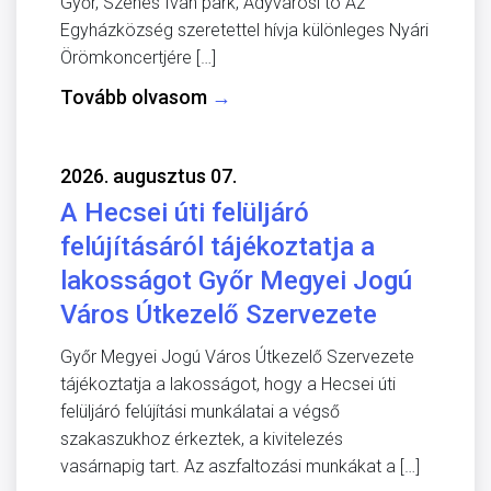
Győr, Szenes Iván park, Adyvárosi tó Az
Egyházközség szeretettel hívja különleges Nyári
Örömkoncertjére […]
Tovább olvasom
→
2026. augusztus 07.
A Hecsei úti felüljáró
felújításáról tájékoztatja a
lakosságot Győr Megyei Jogú
Város Útkezelő Szervezete
Győr Megyei Jogú Város Útkezelő Szervezete
tájékoztatja a lakosságot, hogy a Hecsei úti
felüljáró felújítási munkálatai a végső
szakaszukhoz érkeztek, a kivitelezés
vasárnapig tart. Az aszfaltozási munkákat a […]