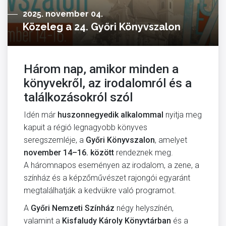
2025. november 04.
Közeleg a 24. Győri Könyvszalon
Három nap, amikor minden a
könyvekről, az irodalomról és a
találkozásokról szól
Idén már
huszonnegyedik alkalommal
nyitja meg
kapuit a régió legnagyobb könyves
seregszemléje, a
Győri Könyvszalon
, amelyet
november 14–16. között
rendeznek meg.
A háromnapos eseményen az irodalom, a zene, a
színház és a képzőművészet rajongói egyaránt
megtalálhatják a kedvükre való programot.
A
Győri Nemzeti Színház
négy helyszínén,
valamint a
Kisfaludy Károly Könyvtárban
és a