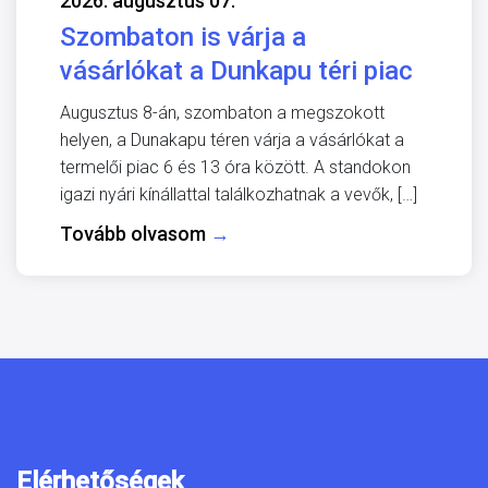
2026. augusztus 07.
Szombaton is várja a
vásárlókat a Dunkapu téri piac
Augusztus 8-án, szombaton a megszokott
helyen, a Dunakapu téren várja a vásárlókat a
termelői piac 6 és 13 óra között. A standokon
igazi nyári kínállattal találkozhatnak a vevők, […]
Tovább olvasom
→
Elérhetőségek