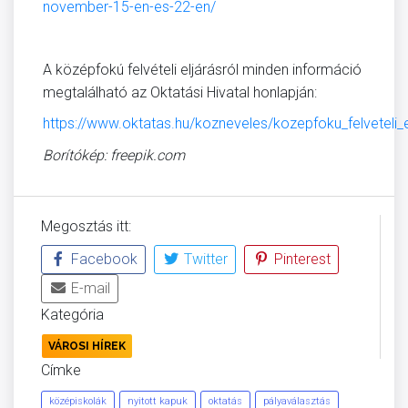
november-15-en-es-22-en/
A középfokú felvételi eljárásról minden információ
megtalálható az Oktatási Hivatal honlapján:
https://www.oktatas.hu/kozneveles/kozepfoku_felveteli_el
Borítókép: freepik.com
Megosztás itt:
Facebook
Twitter
Pinterest
E-mail
Kategória
VÁROSI HÍREK
Címke
középiskolák
nyitott kapuk
oktatás
pályaválasztás