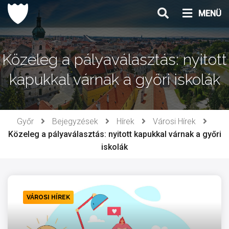
Ugrás
MENÜ
a
tartalomhoz
Közeleg a pályaválasztás: nyitott
kapukkal várnak a győri iskolák
Győr
Bejegyzések
Hírek
Városi Hírek
Közeleg a pályaválasztás: nyitott kapukkal várnak a győri
iskolák
VÁROSI HÍREK