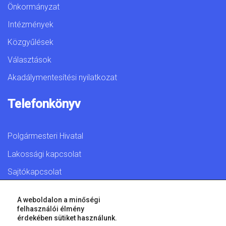
Önkormányzat
Intézmények
Közgyűlések
Választások
Akadálymentesítési nyilatkozat
Telefonkönyv
Polgármesteri Hivatal
Lakossági kapcsolat
Sajtókapcsolat
A weboldalon a minőségi
felhasználói élmény
érdekében sütiket használunk.
© 2026 Győr Megyei Jogú Város • Minden jog fenntartva!