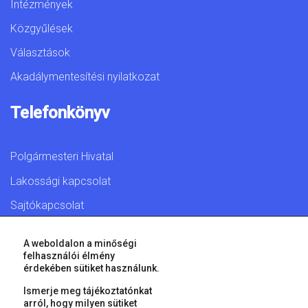
Intézmények
Közgyűlések
Választások
Akadálymentesítési nyilatkozat
Telefonkönyv
Polgármesteri Hivatal
Lakossági kapcsolat
Sajtókapcsolat
A weboldalon a minőségi
felhasználói élmény
érdekében sütiket használunk.
© 2026 Győr Megyei Jogú Város • Minden jog fenntartva!
Ismerje meg tájékoztatónkat
arról, hogy milyen sütiket