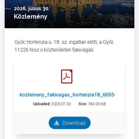
2026. július 30.
Közlemény
Győr, Hortenzia u. 18. sz. ingatlan előtt, a Győr,
11226 hrsz-ú közterületen fakivágás
kozlemeny_fakivagas_hortenzia18_60550.pdf
Uploaded:
2026.07.30
Size:
184.00 KB
Download