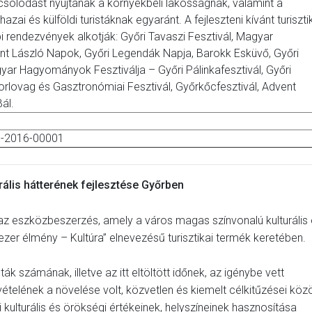
solódást nyújtanak a környékbeli lakosságnak, valamint a
zai és külföldi turistáknak egyaránt. A fejleszteni kívánt turiszti
i rendezvények alkotják: Győri Tavaszi Fesztivál, Magyar
ent László Napok, Győri Legendák Napja, Barokk Esküvő, Győri
ar Hagyományok Fesztiválja – Győri Pálinkafesztivál, Győri
orlovag és Gasztronómiai Fesztivál, Győrkőcfesztivál, Advent
ál.
1-2016-00001
urális hátterének fejlesztése Győrben
az eszközbeszerzés, amely a város magas színvonalú kulturális
 ezer élmény – Kultúra” elnevezésű turisztikai termék keretében.
ták számának, illetve az itt eltöltött időnek, az igénybe vett
ételének a növelése volt, közvetlen és kiemelt célkitűzései közö
 kulturális és örökségi értékeinek, helyszíneinek hasznosítása