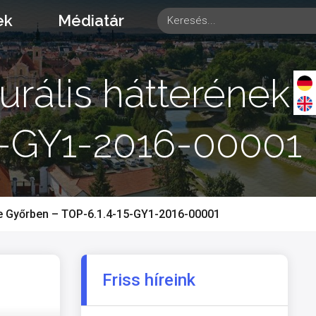
ek
Médiatár
urális hátterének
15-GY1-2016-00001
tése Győrben – TOP-6.1.4-15-GY1-2016-00001
Friss híreink