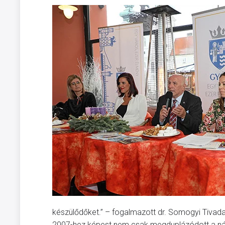
készülődőket.” – fogalmazott dr. Somogyi Tivada
2007-hez képest nem csak megduplázódott a nál