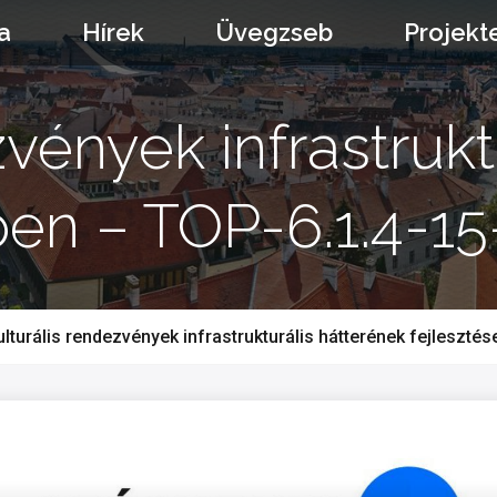
a
Hírek
Üvegzseb
Projekt
zvények infrastrukt
ben – TOP-6.1.4-
ulturális rendezvények infrastrukturális hátterének fejlesz