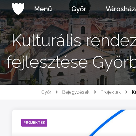
Ugrás
Menü
Győr
Városház
a
tartalomhoz
Kulturális rende
fejlesztése Győr
Győr
Bejegyzések
Projektek
K
PROJEKTEK