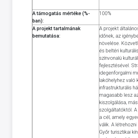
A támogatás mértéke (%-
100%
ban):
A projekt tartalmának
A projekt általános
bemutatása:
időnek, az igényb
növelése. Közvetl
és beltéri kulturá
színvonalú kulturá
fejlesztésével. S
idegenforgalmi mu
lakóhelyhez való 
infrastrukturális 
magasabb lesz az 
kiszolgálása, más
szolgáltatóktól. A
a cél, amely egy
válik. A létrehozni
Győr turisztikai kí