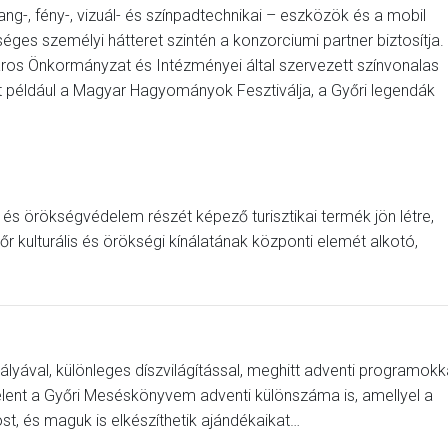
ng-, fény-, vizuál- és színpadtechnikai – eszközök és a mobil
ges személyi hátteret szintén a konzorciumi partner biztosítja.
ros Önkormányzat és Intézményei által szervezett színvonalas
t például a Magyar Hagyományok Fesztiválja, a Győri legendák
s és örökségvédelem részét képező turisztikai termék jön létre,
 kulturális és örökségi kínálatának központi elemét alkotó,
ályával, különleges díszvilágítással, meghitt adventi programokk
elent a Győri Meséskönyvem adventi különszáma is, amellyel a
t, és maguk is elkészíthetik ajándékaikat…