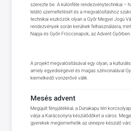
szerezte be. A különféle rendezvénytechnikai – ha
lelátó üzemeltetését és a megvalósításhoz szüksé
technikai eszközök olyan a Győr Megyei Jogú Vá
rendezvények során kerülnek felhasználásra, min
Napja és Győri Fröccsnapok, az Advent Győrben.
A projekt megvalósításával egy olyan, a kulturáli
amely egyediségével és magas színvonalával Győr
kiemelkedő vonzerővé válik.
Mesés advent
Megújult fényjátékkal, a Dunakapu téri korcsolyap
várja a Karácsonyra készülődőket a város. Megj
gyerekek megismerhetik az ünnepre készülő város