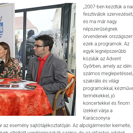
„2007-ben kezdtük a na
fesztiválok szervezését
és ma már nagy
népszerűségnek
örvendenek országszer
ezek a programok. Az
egyik legnépszerűbb
közülük az Advent
Győrben, amely az idén 
számos meglepetéssel,
szakrális és világi
programokkal, kézműv
termékekkel, jó
koncertekkel és finom
ízekkel várja a
Karácsonyra
r az esemény sajtótájékoztatóján. Az alpolgármester kiemelte,
unk eltöltött vendégéjszakák száma, de az előzetes adatok