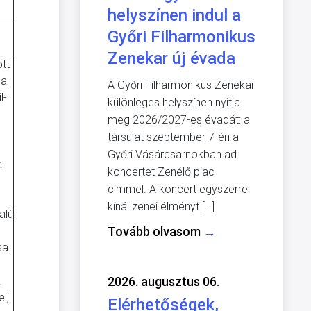
helyszínen indul a
Győri Filharmonikus
Zenekar új évada
ött
 a
A Győri Filharmonikus Zenekar
l-
különleges helyszínen nyitja
meg 2026/2027-es évadát: a
társulat szeptember 7-én a
Győri Vásárcsarnokban ad
a
koncertet Zenélő piac
címmel. A koncert egyszerre
kínál zenei élményt […]
alú
Tovább olvasom
→
sa
.
2026. augusztus 06.
l,
Elérhetőségek,