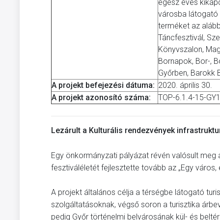
egész éves kikapc
városba látogató ha
terméket az alább
Táncfesztivál, Sz
Könyvszalon, Magy
Bornapok, Bor-, B
Győrben, Barokk B
A projekt befejezési dátuma:
2020. április 30.
A projekt azonosító száma:
TOP-6.1.4-15-GY
Lezárult a Kulturális rendezvények infrastrukt
Egy önkormányzati pályázat révén valósult meg 
fesztiváléletét fejlesztette tovább az „Egy város,
A projekt általános célja a térségbe látogató turis
szolgáltatásoknak, végső soron a turisztika árbev
pedig Győr történelmi belvárosának kül- és beltéri