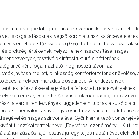
 célja a térségbe látogató turisták számának, illetve az itt eltölt
e vett szolgáltatásoknak, végső soron a turisztika árbevételének
en és kiemelt célkitűzése pedig Győr történelmi belvárosának kü
lis és örökségi értékeinek, helyszíneinek hasznosítása magas
lis rendezvények, fesztiválok infrastrukturális hátterének
tratégiai célként fogalmazható meg hosszú távon, az
tatók javítása mellett, a lakosság komfortérzetének növelése, 
kötődés, a helyben maradás elősegítése. A rendezvények
hátterének fejlesztésével egyrészt a fejlesztett rendezvényeknek
élvezeti értéke, és elérhető a vásárlók magasabb, jobb színvon
részt a városi rendezvények függetlenedni tudnak a külső piaci
 projekt megvalósításával egy olyan turisztikai termék létrehozá
ediségével és magas színvonalával Győr kiemelkedő vonzerejévé
 kívánt turisztikai termék neve: „Egy város, ezer élmény – Kultúra”
nálatának zászlóshajó-fesztiváljai egy teljes naptári évet ölelnek fe