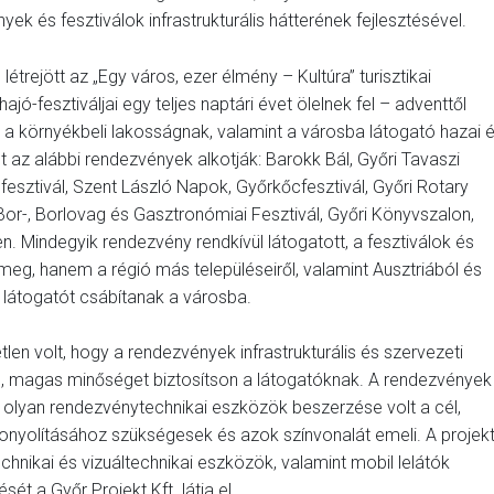
ek és fesztiválok infrastrukturális hátterének fejlesztésével.
trejött az „Egy város, ezer élmény – Kultúra” turisztikai
jó-fesztiváljai egy teljes naptári évet ölelnek fel – adventtől
 a környékbeli lakosságnak, valamint a városba látogató hazai 
ket az alábbi rendezvények alkotják: Barokk Bál, Győri Tavaszi
esztivál, Szent László Napok, Győrkőcfesztivál, Győri Rotary
r-, Borlovag és Gasztronómiai Fesztivál, Győri Könyvszalon,
n. Mindegyik rendezvény rendkívül látogatott, a fesztiválok és
g, hanem a régió más településeiről, valamint Ausztriából és
 látogatót csábítanak a városba.
len volt, hogy a rendezvények infrastrukturális és szervezeti
tó, magas minőséget biztosítson a látogatóknak. A rendezvények
en olyan rendezvénytechnikai eszközök beszerzése volt a cél,
bonyolításához szükségesek és azok színvonalát emeli. A projek
chnikai és vizuáltechnikai eszközök, valamint mobil lelátók
t a Győr Projekt Kft. látja el.