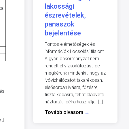
lakossági
kai
észrevételek,
panaszok
bejelentése
Fontos elérhetőségek és
információk Locsolási tilalom
A győri önkormányzat nem
rendelt el vízkorlátozást, de
megkérünk mindenkit, hogy az
ivóvízhálózatot takarékosan,
elsősorban ivásra, főzésre,
 és
tisztálkodásra, tehát alapvető
háztartási célra használja. […]
Tovább olvasom
→
tt