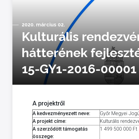
2020. március 02.
Kulturális rendezvé
hátterének fejleszt
15-GY1-2016-00001
A projektről
A kedvezményezett neve:
Győr Megyei Jog
A projekt címe:
Kulturális rendezv
A szerződött támogatás
1 499 500 000 Ft
összege: