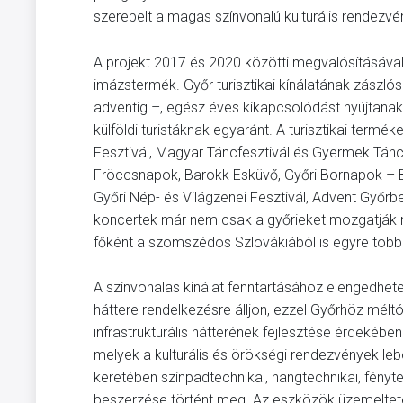
szerepelt a magas színvonalú kulturális rendezvény
A projekt 2017 és 2020 közötti megvalósításával lé
imázstermék. Győr turisztikai kínálatának zászlósha
adventig –, egész éves kikapcsolódást nyújtanak
külföldi turistáknak egyaránt. A turisztikai termé
Fesztivál, Magyar Táncfesztivál és Gyermek Táncf
Fröccsnapok, Barokk Esküvő, Győri Bornapok – Bo
Győri Nép- és Világzenei Fesztivál, Advent Győrbe
koncertek már nem csak a győrieket mozgatják me
főként a szomszédos Szlovákiából is egyre több
A színvonalas kínálat fenntartásához elengedhetet
háttere rendelkezésre álljon, ezzel Győrhöz mél
infrastrukturális hátterének fejlesztése érdekéb
melyek a kulturális és örökségi rendezvények le
keretében színpadtechnikai, hangtechnikai, fényte
beszerzése történt meg. Az eszközök üzemeltetésé