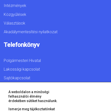
Intézmények
Közgyűlések
Választások
Akadálymentesítési nyilatkozat
Telefonkönyv
Polgármesteri Hivatal
Lakossági kapcsolat
Sajtókapcsolat
A weboldalon a minőségi
felhasználói élmény
érdekében sütiket használunk.
© 2026 Győr Megyei Jogú Város • Minden jog fenntartva!
Ismerje meg tájékoztatónkat