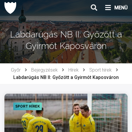
Ugrás
MENÜ
a
tartalomhoz
Labdarúgás NB II: Győzött a
Gyirmót Kaposváron
Győr
Bejegyzések
Hírek
Sport hírek
Labdarúgás NB II: Győzött a Gyirmót Kaposváron
SPORT HÍREK