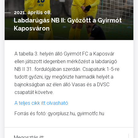
2021. április 08.
Labdarúgás NB II: Győzött a Gyirmót
Kaposváron
A tabella 3. helyén álló Gyirmót FC a Kaposvár
ellen játszott idegenben mérkőzést a labdarúgó
NB II 31. fordulójában szerdán. Csapatunk 1-5-re
tudott győzni, így megőrizte harmadik helyét a
bajnokságban az élen álló Vasas és a DVSC
csapatát követve.
A teljes cikk itt olvasható
Forrás és fotó: gyorplusz.hu, gyirmotfc.hu
Megosztás itt: