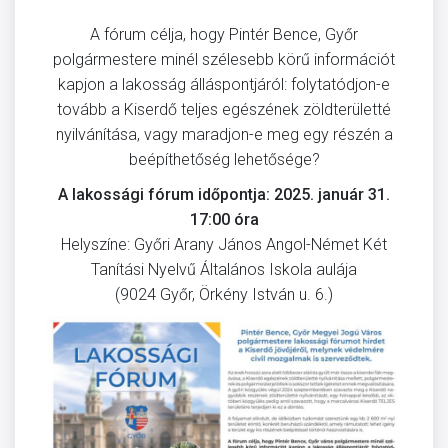
A fórum célja, hogy Pintér Bence, Győr
polgármestere minél szélesebb körű információt
kapjon a lakosság álláspontjáról: folytatódjon-e
tovább a Kiserdő teljes egészének zöldterületté
nyilvánítása, vagy maradjon-e meg egy részén a
beépíthetőség lehetősége?
A lakossági fórum időpontja: 2025. január 31.
17:00 óra
Helyszíne: Győri Arany János Angol-Német Két
Tanítási Nyelvű Általános Iskola aulája
(9024 Győr, Örkény István u. 6.)