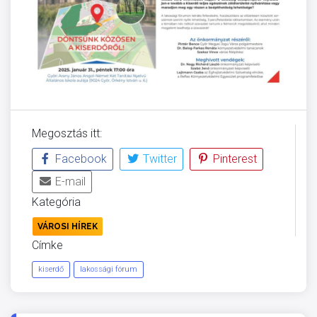
Megosztás itt:
Facebook
Twitter
Pinterest
E-mail
Kategória
VÁROSI HÍREK
Címke
kiserdő
lakossági fórum