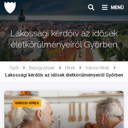
Ugrás
MENÜ
a
tartalomhoz
Lakossági kérdőív az idősek
életkörülményeiről Győrben
Győr
Bejegyzések
Hírek
Városi Hírek
Lakossági kérdőív az idősek életkörülményeiről Győrben
VÁROSI HÍREK