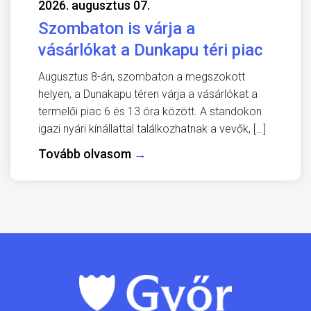
2026. augusztus 07.
Szombaton is várja a
vásárlókat a Dunkapu téri piac
Augusztus 8-án, szombaton a megszokott
helyen, a Dunakapu téren várja a vásárlókat a
termelői piac 6 és 13 óra között. A standokon
igazi nyári kínállattal találkozhatnak a vevők, […]
Tovább olvasom
→