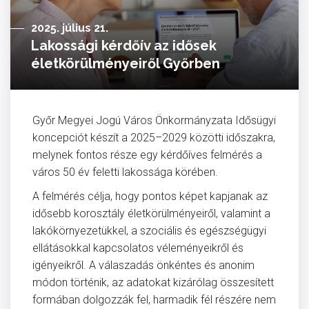
2025. július 21.
Lakossági kérdőív az idősek
életkörülményeiről Győrben
Győr Megyei Jogú Város Önkormányzata Idősügyi
koncepciót készít a 2025–2029 közötti időszakra,
melynek fontos része egy kérdőíves felmérés a
város 50 év feletti lakossága körében.
A felmérés célja, hogy pontos képet kapjanak az
idősebb korosztály életkörülményeiről, valamint a
lakókörnyezetükkel, a szociális és egészségügyi
ellátásokkal kapcsolatos véleményeikről és
igényeikről. A válaszadás önkéntes és anonim
módon történik, az adatokat kizárólag összesített
formában dolgozzák fel, harmadik fél részére nem