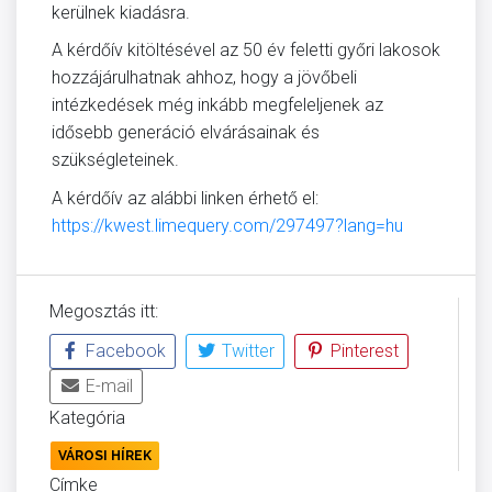
kerülnek kiadásra.
A kérdőív kitöltésével az 50 év feletti győri lakosok
hozzájárulhatnak ahhoz, hogy a jövőbeli
intézkedések még inkább megfeleljenek az
idősebb generáció elvárásainak és
szükségleteinek.
A kérdőív az alábbi linken érhető el:
https://kwest.limequery.com/297497?lang=hu
Megosztás itt:
Facebook
Twitter
Pinterest
E-mail
Kategória
VÁROSI HÍREK
Címke