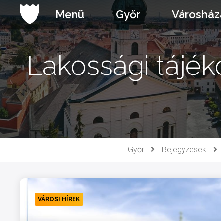
Ugrás
Menü
Győr
Városház
a
tartalomhoz
Lakossági tájék
Győr
Bejegyzések
VÁROSI HÍREK