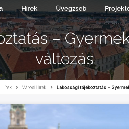
a
Hírek
Üvegzseb
Projekt
oztatás – Gyermek
változás
Hírek
Városi Hírek
Lakossági tájékoztatás – Gyermek