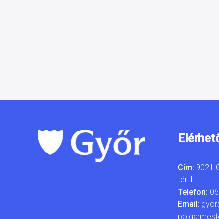
Elérhet
Cím:
9021 G
tér 1.
Telefon:
06
Email:
gyor
polgarmest