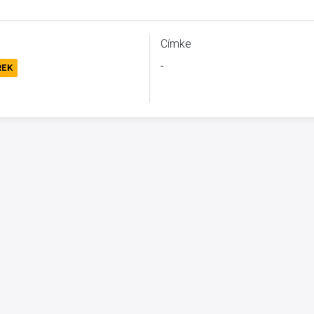
Címke
-
REK