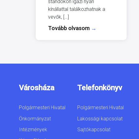
standokon igazi nyári
kínállattal találkozhatnak a
vevők, […]
Tovább olvasom
→
Városháza
Telefonkönyv
Polgármesteri Hivatal
Polgármesteri Hivatal
Önkormányzat
Lakossági kapcsolat
Intézmények
Sajtókapcsolat