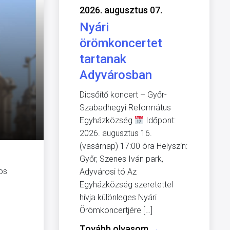
2026. augusztus 07.
Nyári
örömkoncertet
tartanak
Adyvárosban
Dicsőítő koncert – Győr-
Szabadhegyi Református
Egyházközség
Időpont:
2026. augusztus 16.
(vasárnap) 17:00 óra Helyszín:
Győr, Szenes Iván park,
os
Adyvárosi tó Az
Egyházközség szeretettel
hívja különleges Nyári
Örömkoncertjére […]
Tovább olvasom
→