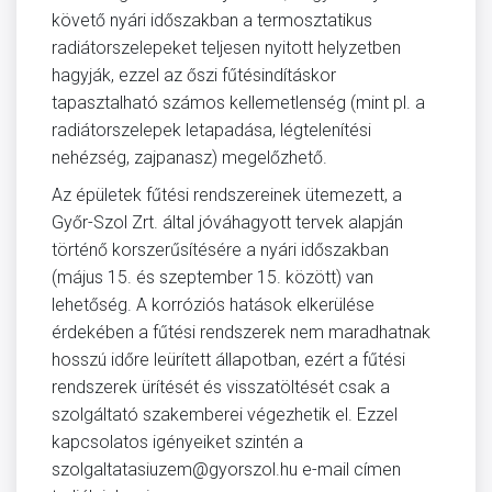
követő nyári időszakban a termosztatikus
radiátorszelepeket teljesen nyitott helyzetben
hagyják, ezzel az őszi fűtésindításkor
tapasztalható számos kellemetlenség (mint pl. a
radiátorszelepek letapadása, légtelenítési
nehézség, zajpanasz) megelőzhető.
Az épületek fűtési rendszereinek ütemezett, a
Győr-Szol Zrt. által jóváhagyott tervek alapján
történő korszerűsítésére a nyári időszakban
(május 15. és szeptember 15. között) van
lehetőség. A korróziós hatások elkerülése
érdekében a fűtési rendszerek nem maradhatnak
hosszú időre leürített állapotban, ezért a fűtési
rendszerek ürítését és visszatöltését csak a
szolgáltató szakemberei végezhetik el. Ezzel
kapcsolatos igényeiket szintén a
szolgaltatasiuzem@gyorszol.hu e-mail címen