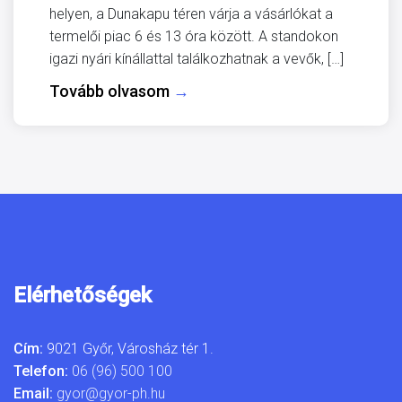
helyen, a Dunakapu téren várja a vásárlókat a
termelői piac 6 és 13 óra között. A standokon
igazi nyári kínállattal találkozhatnak a vevők, […]
Tovább olvasom
→
Elérhetőségek
Cím:
9021 Győr, Városház tér 1.
Telefon:
06 (96) 500 100
Email:
gyor@gyor-ph.hu