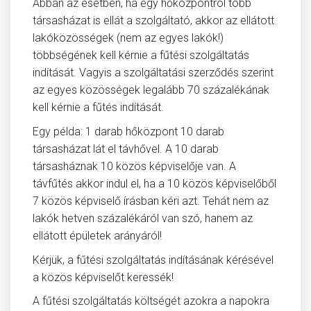
Abban az esetben, ha egy hőközpontról több
társasházat is ellát a szolgáltató, akkor az ellátott
lakóközösségek (nem az egyes lakók!)
többségének kell kérnie a fűtési szolgáltatás
indítását. Vagyis a szolgáltatási szerződés szerint
az egyes közösségek legalább 70 százalékának
kell kérnie a fűtés indítását.
Egy példa: 1 darab hőközpont 10 darab
társasházat lát el távhővel. A 10 darab
társasháznak 10 közös képviselője van. A
távfűtés akkor indul el, ha a 10 közös képviselőből
7 közös képviselő írásban kéri azt. Tehát nem az
lakók hetven százalékáról van szó, hanem az
ellátott épületek arányáról!
Kérjük, a fűtési szolgáltatás indításának kérésével
a közös képviselőt keressék!
A fűtési szolgáltatás költségét azokra a napokra