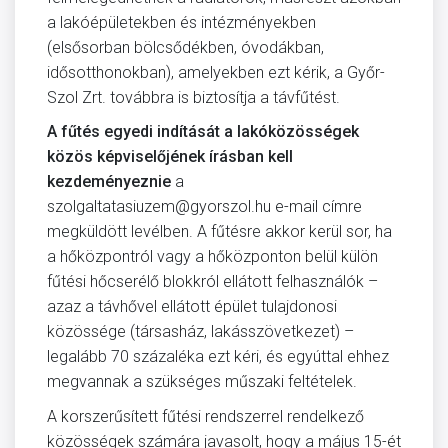
a lakóépületekben és intézményekben
(elsősorban bölcsődékben, óvodákban,
idősotthonokban), amelyekben ezt kérik, a Győr-
Szol Zrt. továbbra is biztosítja a távfűtést.
A fűtés egyedi indítását a lakóközösségek
közös képviselőjének írásban kell
kezdeményeznie
a
szolgaltatasiuzem@gyorszol.hu e-mail címre
megküldött levélben. A fűtésre akkor kerül sor, ha
a hőközpontról vagy a hőközponton belül külön
fűtési hőcserélő blokkról ellátott felhasználók –
azaz a távhővel ellátott épület tulajdonosi
közössége (társasház, lakásszövetkezet) –
legalább 70 százaléka ezt kéri, és egyúttal ehhez
megvannak a szükséges műszaki feltételek.
A korszerűsített fűtési rendszerrel rendelkező
közösségek számára javasolt, hogy a május 15-ét