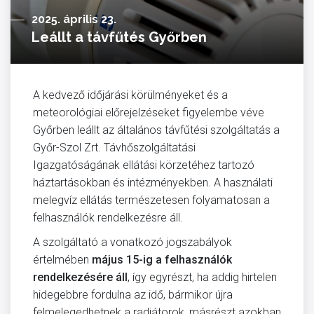
2025. április 23.
Leállt a távfűtés Győrben
A kedvező időjárási körülményeket és a
meteorológiai előrejelzéseket figyelembe véve
Győrben leállt az általános távfűtési szolgáltatás a
Győr-Szol Zrt. Távhőszolgáltatási
Igazgatóságának ellátási körzetéhez tartozó
háztartásokban és intézményekben. A használati
melegvíz ellátás természetesen folyamatosan a
felhasználók rendelkezésre áll.
A szolgáltató a vonatkozó jogszabályok
értelmében
május 15-ig a felhasználók
rendelkezésére áll
, így egyrészt, ha addig hirtelen
hidegebbre fordulna az idő, bármikor újra
felmelegedhetnek a radiátorok, másrészt azokban