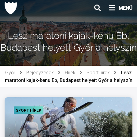
Ugrás
MENÜ
a
tartalomhoz
Lesz maratoni kajak-kenu Eb,
Budapest helyett Győr a helyszín
Győr
Bejegyzések
Hírek
Sport hírek
Lesz
maratoni kajak-kenu Eb, Budapest helyett Győr a helyszín
SPORT HÍREK