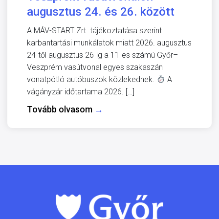
augusztus 24. és 26. között
A MÁV-START Zrt. tájékoztatása szerint
karbantartási munkálatok miatt 2026. augusztus
24-től augusztus 26-ig a 11-es számú Győr–
Veszprém vasútvonal egyes szakaszán
vonatpótló autóbuszok közlekednek.
A
vágányzár időtartama 2026. […]
Tovább olvasom
→