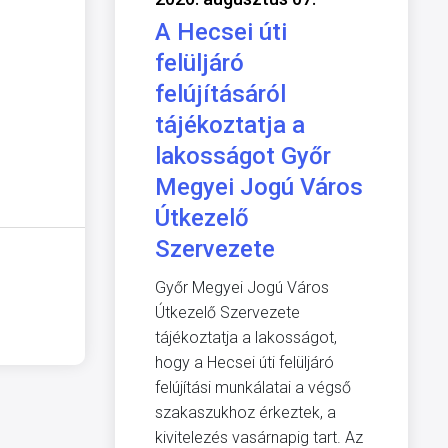
A Hecsei úti
felüljáró
felújításáról
tájékoztatja a
lakosságot Győr
Megyei Jogú Város
Útkezelő
Szervezete
Győr Megyei Jogú Város
Útkezelő Szervezete
tájékoztatja a lakosságot,
hogy a Hecsei úti felüljáró
felújítási munkálatai a végső
szakaszukhoz érkeztek, a
kivitelezés vasárnapig tart. Az