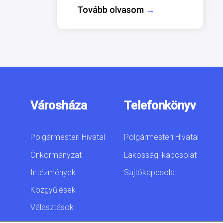
Tovább olvasom
→
Városháza
Telefonkönyv
Polgármesteri Hivatal
Polgármesteri Hivatal
Önkormányzat
Lakossági kapcsolat
Intézmények
Sajtókapcsolat
Közgyűlések
Választások