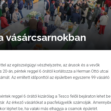
a vásárcsarnokban
ntettel az egészségügyi vészhelyzetre, az árusok és a vevők
0-án, péntek reggel 6 órától korlátozza a Herman Ottó utcai
mát. Az említett időponttól az épületben egyszerre 99 vásárló
ntek reggel 6 órától kizárólag a Tesco felőli bejáraton lehet be
ezár. Az érkező vásárlókat a piacfelügyelők számolják. Amennyib
kkor léphet be, ha valaki más elhagyja a csarnok épületét.