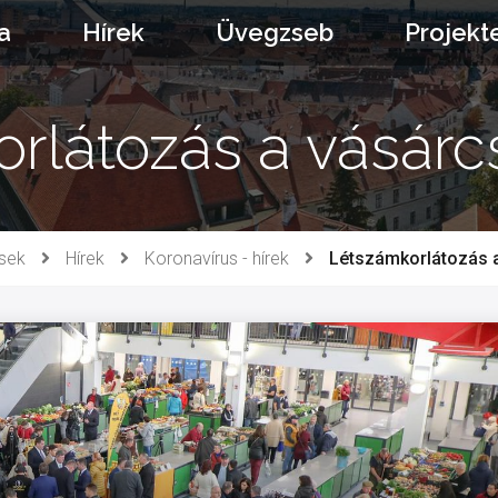
a
Hírek
Üvegzseb
Projekt
rlátozás a vásár
sek
Hírek
Koronavírus - hírek
Létszámkorlátozás 