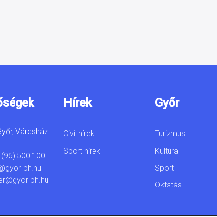
őségek
Hírek
Győr
yőr, Városház
Civil hírek
Turizmus
Sport hírek
Kultúra
 (96) 500 100
Sport
@gyor-ph.hu
er@gyor-ph.hu
Oktatás