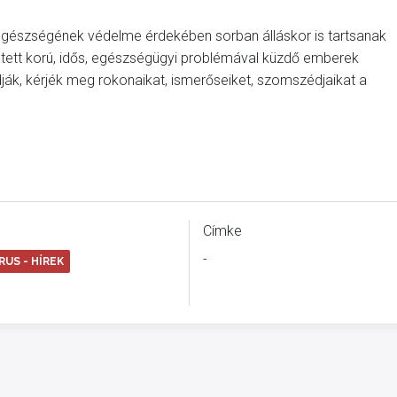
 egészségének védelme érdekében sorban álláskor is tartsanak
etett korú, idős, egészségügyi problémával küzdő emberek
dják, kérjék meg rokonaikat, ismerőseiket, szomszédjaikat a
Címke
-
US - HÍREK