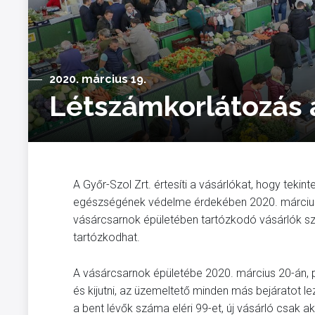
2020. március 19.
Létszámkorlátozás 
A Győr-Szol Zrt. értesíti a vásárlókat, hogy teki
egészségének védelme érdekében 2020. március 2
vásárcsarnok épületében tartózkodó vásárlók szá
tartózkodhat.
A vásárcsarnok épületébe 2020. március 20-án, pé
és kijutni, az üzemeltető minden más bejáratot l
a bent lévők száma eléri 99-et, új vásárló csak a