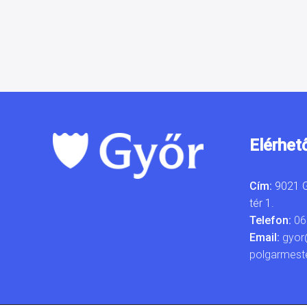
Elérhet
Cím:
9021 G
tér 1.
Telefon:
06
Email:
gyor
polgarmest