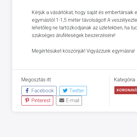
Kérjük a vásárlókat, hogy saját és embertársaik
egymástól 1-1,5 méter távolságot! A veszélyezt
lehetőleg ne tartózkodjanak az üzletekben, ha tu
szükséges áruféleségek beszerzésére!
Megértésüket köszönjük! Vigyázzunk egymásra!
Megosztás itt:
Kategória
Facebook
Twitter
KORONAVÍR
Pinterest
E-mail