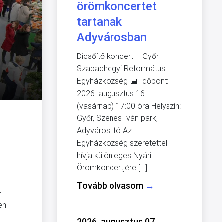
örömkoncertet
tartanak
Adyvárosban
Dicsőítő koncert – Győr-
Szabadhegyi Református
Egyházközség 📅 Időpont:
2026. augusztus 16.
(vasárnap) 17:00 óra Helyszín:
Győr, Szenes Iván park,
Adyvárosi tó Az
Egyházközség szeretettel
hívja különleges Nyári
Örömkoncertjére […]
Tovább olvasom
→
-
en
2026. augusztus 07.