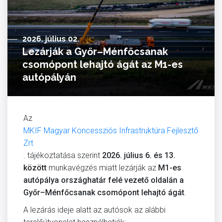
2026. július 02.
Lezárják a Győr–Ménfőcsanak
csomópont lehajtó ágát az M1-es
autópályán
Az
MKIF Magyar Koncessziós Infrastruktúra Fejlesztő
Zrt
. tájékoztatása szerint
2026. július 6. és 13.
között
munkavégzés miatt lezárják az
M1-es
autópálya országhatár felé vezető oldalán a
Győr–Ménfőcsanak csomópont lehajtó ágát
.
A lezárás ideje alatt az autósok az alábbi