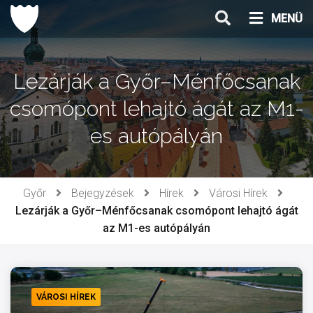
Ugrás
MENÜ
a
tartalomhoz
Lezárják a Győr–Ménfőcsanak
csomópont lehajtó ágát az M1-
es autópályán
Győr
Bejegyzések
Hírek
Városi Hírek
Lezárják a Győr–Ménfőcsanak csomópont lehajtó ágát
az M1-es autópályán
VÁROSI HÍREK