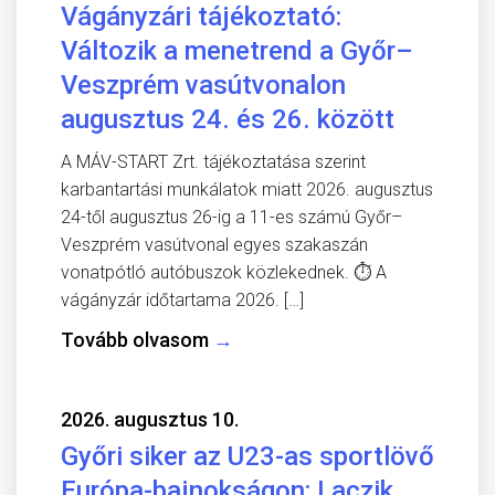
Vágányzári tájékoztató:
Változik a menetrend a Győr–
Veszprém vasútvonalon
augusztus 24. és 26. között
A MÁV-START Zrt. tájékoztatása szerint
karbantartási munkálatok miatt 2026. augusztus
24-től augusztus 26-ig a 11-es számú Győr–
Veszprém vasútvonal egyes szakaszán
vonatpótló autóbuszok közlekednek. ⏱️ A
vágányzár időtartama 2026. […]
Tovább olvasom
→
2026. augusztus 10.
Győri siker az U23-as sportlövő
Európa-bajnokságon: Laczik