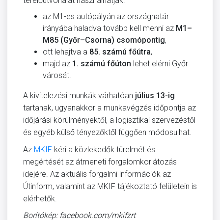
terelőútvonalat használhatják:
az M1-es autópályán az országhatár
irányába haladva tovább kell menni az
M1–
M85 (Győr–Csorna) csomópontig
,
ott lehajtva a
85. számú főútra
,
majd az
1. számú főúton
lehet elérni Győr
városát.
A kivitelezési munkák várhatóan
július 13-ig
tartanak, ugyanakkor a munkavégzés időpontja az
időjárási körülményektől, a logisztikai szervezéstől
és egyéb külső tényezőktől függően módosulhat.
Az
MKIF
kéri a közlekedők türelmét és
megértését az átmeneti forgalomkorlátozás
idejére. Az aktuális forgalmi információk az
Útinform, valamint az MKIF tájékoztató felületein is
elérhetők.
Borítókép: facebook.com/mkifzrt