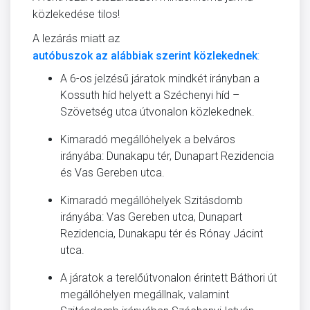
közlekedése tilos!
A lezárás miatt az
autóbuszok az alábbiak szerint közlekednek
:
A 6-os jelzésű járatok mindkét irányban a
Kossuth híd helyett a Széchenyi híd –
Szövetség utca útvonalon közlekednek.
Kimaradó megállóhelyek a belváros
irányába: Dunakapu tér, Dunapart Rezidencia
és Vas Gereben utca.
Kimaradó megállóhelyek Szitásdomb
irányába: Vas Gereben utca, Dunapart
Rezidencia, Dunakapu tér és Rónay Jácint
utca.
A járatok a terelőútvonalon érintett Báthori út
megállóhelyen megállnak, valamint