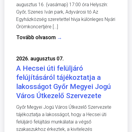
augusztus 16. (vasárnap) 17:00 óra Helyszín:
Győr, Szenes Iván park, Adyvárosi tó Az
Egyházközség szeretettel hívja különleges Nyári
Örömkoncertjére […]
Tovább olvasom
→
2026. augusztus 07.
A Hecsei úti felüljáró
felújításáról tájékoztatja a
lakosságot Győr Megyei Jogú
Város Útkezelő Szervezete
Győr Megyei Jogú Város Útkezelő Szervezete
tájékoztatja a lakosságot, hogy a Hecsei úti
felüljáró felújítási munkálatai a végső
szakaszukhoz érkeztek, a kivitelezés