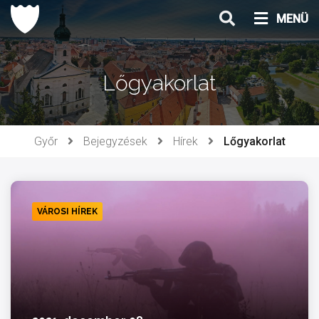
Ugrás
MENÜ
a
tartalomhoz
Lőgyakorlat
Győr
Bejegyzések
Hírek
Lőgyakorlat
VÁROSI HÍREK