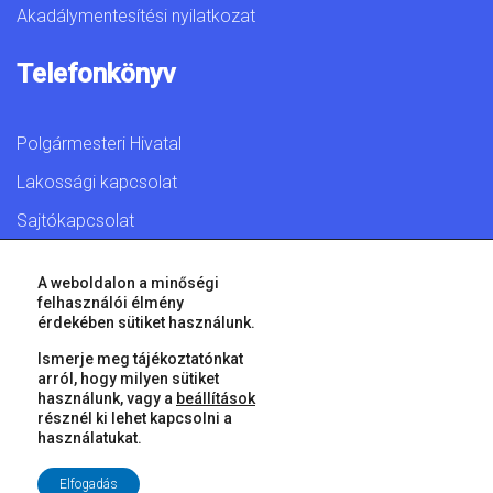
Akadálymentesítési nyilatkozat
Telefonkönyv
Polgármesteri Hivatal
Lakossági kapcsolat
Sajtókapcsolat
A weboldalon a minőségi
felhasználói élmény
érdekében sütiket használunk.
© 2026 Győr Megyei Jogú Város • Minden jog fenntartva!
Ismerje meg tájékoztatónkat
arról, hogy milyen sütiket
használunk, vagy a
beállítások
résznél ki lehet kapcsolni a
használatukat.
Elfogadás