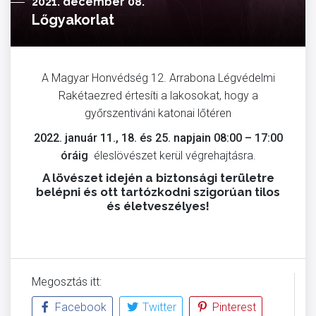
2021. december 08.
Lőgyakorlat
A Magyar Honvédség 12. Arrabona Légvédelmi
Rakétaezred értesíti a lakosokat, hogy a
győrszentiváni katonai lőtéren
2022. január 11., 18. és 25. napjain 08:00 – 17:00
óráig
éleslövészet kerül végrehajtásra.
A lövészet idején a biztonsági területre
belépni és ott tartózkodni szigorúan tilos
és életveszélyes!
Megosztás itt:
Facebook
Twitter
Pinterest