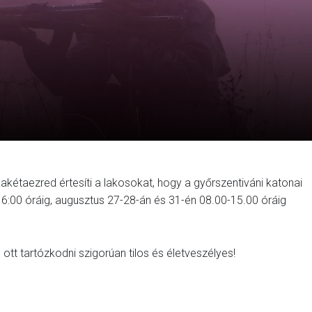
étaezred értesíti a lakosokat, hogy a győrszentiváni katonai
-16:00 óráig, augusztus 27-28-án és 31-én 08.00-15.00 óráig
s ott tartózkodni szigorúan tilos és életveszélyes!