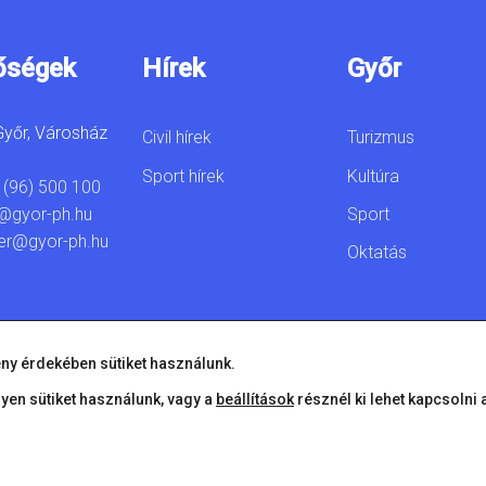
őségek
Hírek
Győr
yőr, Városház
Civil hírek
Turizmus
Sport hírek
Kultúra
 (96) 500 100
Sport
@gyor-ph.hu
er@gyor-ph.hu
Oktatás
ny érdekében sütiket használunk.
lyen sütiket használunk, vagy a
beállítások
résznél ki lehet kapcsolni 
© 2026 Győr Megyei Jogú Város • Minden jog fenntartva!