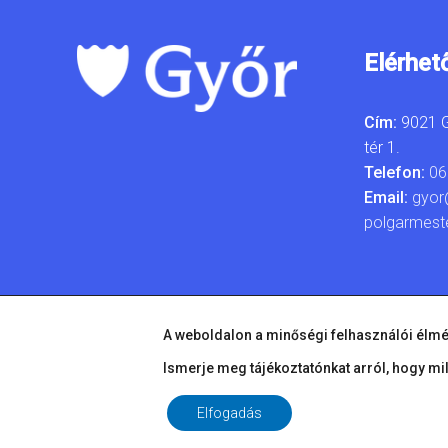
Elérhet
Cím:
9021 G
tér 1.
Telefon:
06
Email:
gyor
polgarmest
A weboldalon a minőségi felhasználói élmé
Ismerje meg tájékoztatónkat arról, hogy mi
Elfogadás