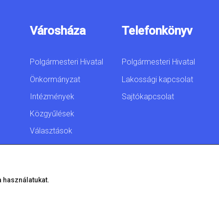
Városháza
Telefonkönyv
Polgármesteri Hivatal
Polgármesteri Hivatal
Önkormányzat
Lakossági kapcsolat
Intézmények
Sajtókapcsolat
Közgyűlések
Választások
Akadálymentesítési
nyilatkozat
a használatukat.