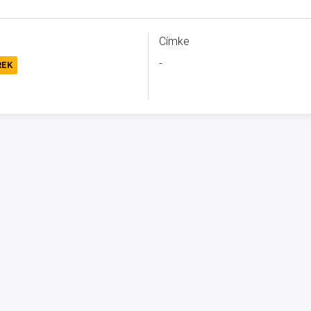
Címke
-
REK