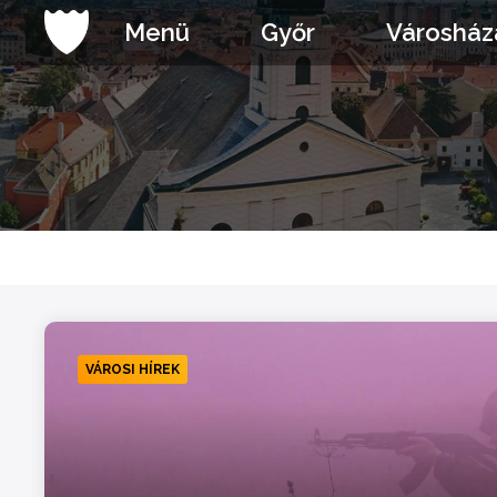
Ugrás
Menü
Győr
Városház
a
tartalomhoz
VÁROSI HÍREK