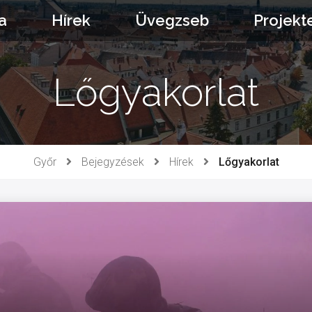
a
Hírek
Üvegzseb
Projekt
Lőgyakorlat
Győr
Bejegyzések
Hírek
Lőgyakorlat