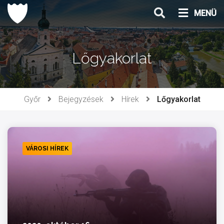
Ugrás
MENÜ
a
tartalomhoz
Lőgyakorlat
Győr
Bejegyzések
Hírek
Lőgyakorlat
VÁROSI HÍREK