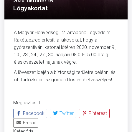
2020. október 16.
Lőgyakorlat
A Magyar Honvédség 12. Arrabona Légvédelmi
Rakétaezred értesíti a lakosokat, hogy a
győrszentiváni katonai lőtéren 2020. november 9.,
10., 23., 24., 27., 30. napjain 08.00-15.00 óráig
éleslövészetet hajtanak végre.
A lövészet idején a biztonsági területre belépni és
ott tartózkodni szigorúan tilos és életveszélyes!
Megosztás itt:
Facebook
Twitter
Pinterest
E-mail
Kategória