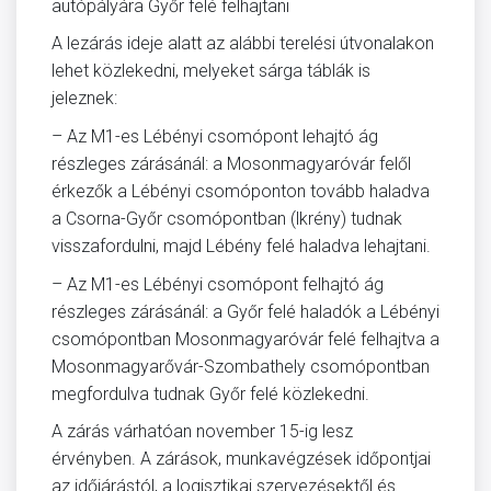
autópályára Győr felé felhajtani
A lezárás ideje alatt az alábbi terelési útvonalakon
lehet közlekedni, melyeket sárga táblák is
jeleznek:
– Az M1-es Lébényi csomópont lehajtó ág
részleges zárásánál: a Mosonmagyaróvár felől
érkezők a Lébényi csomóponton tovább haladva
a Csorna-Győr csomópontban (lkrény) tudnak
visszafordulni, majd Lébény felé haladva lehajtani.
– Az M1-es Lébényi csomópont felhajtó ág
részleges zárásánál: a Győr felé haladók a Lébényi
csomópontban Mosonmagyaróvár felé felhajtva a
Mosonmagyarővár-Szombathely csomópontban
megfordulva tudnak Győr felé közlekedni.
A zárás várhatóan november 15-ig lesz
érvényben. A zárások, munkavégzések időpontjai
az időjárástól, a logisztikai szervezésektől és