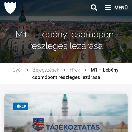
Ugrás
MENÜ
a
tartalomhoz
M1 – Lébényi csomópont
részleges lezárása
Győr
Bejegyzések
Hírek
M1 – Lébényi
csomópont részleges lezárása
HÍREK