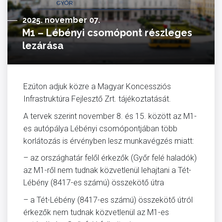
2025. november 07.
M1 – Lébényi csomópont részleges
lezárása
Ezúton adjuk közre a Magyar Koncessziós
Infrastruktúra Fejlesztő Zrt. tájékoztatását.
A tervek szerint november 8. és 15. között az M1-
es autópálya Lébényi csomópontjában több
korlátozás is érvényben lesz munkavégzés miatt:
– az országhatár felől érkezők (Győr felé haladók)
az M1-ről nem tudnak közvetlenül lehajtani a Tét-
Lébény (8417-es számú) összekötő útra
– a Tét-Lébény (8417-es számú) összekötő útról
érkezők nem tudnak közvetlenül az M1-es