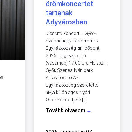
örömkoncertet
tartanak
Adyvárosban
Dicsőítő koncert – Győr-
Szabadhegyi Református
Egyházközség 📅 Időpont:
2026. augusztus 16.
(vasárnap) 17:00 óra Helyszín:
Győr, Szenes Iván park,
és
Adyvárosi tó Az
Egyházközség szeretettel
hívja különleges Nyári
Örömkoncertjére […]
Tovább olvasom
→
2026. augusztus 07.