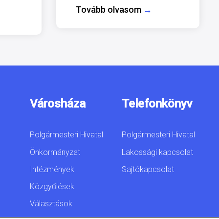
Tovább olvasom
→
Városháza
Telefonkönyv
Polgármesteri Hivatal
Polgármesteri Hivatal
Önkormányzat
Lakossági kapcsolat
Intézmények
Sajtókapcsolat
Közgyűlések
Választások