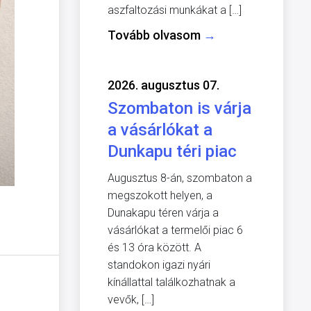
aszfaltozási munkákat a […]
Tovább olvasom
→
2026. augusztus 07.
Szombaton is várja
a vásárlókat a
Dunkapu téri piac
Augusztus 8-án, szombaton a
megszokott helyen, a
Dunakapu téren várja a
vásárlókat a termelői piac 6
és 13 óra között. A
standokon igazi nyári
kínállattal találkozhatnak a
vevők, […]