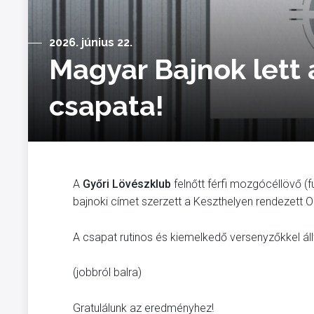
2026. június 22.
Magyar Bajnok lett 
csapata!
A
Győri Lövészklub
felnőtt férfi mozgócéllövő (
bajnoki címet szerzett a Keszthelyen rendezett
A csapat rutinos és kiemelkedő versenyzőkkel állt f
(jobbról balra)
Gratulálunk az eredményhez!