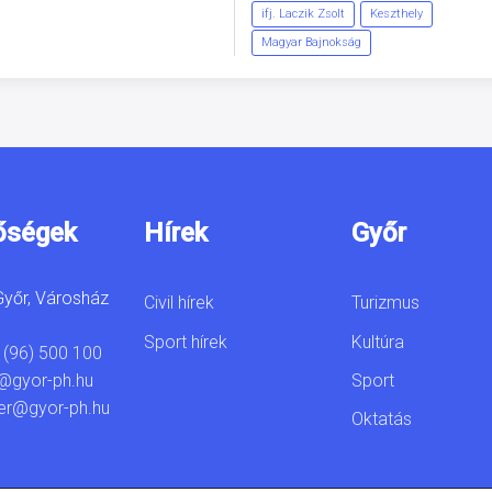
ifj. Laczik Zsolt
Keszthely
Magyar Bajnokság
őségek
Hírek
Győr
yőr, Városház
Civil hírek
Turizmus
Sport hírek
Kultúra
 (96) 500 100
Sport
@gyor-ph.hu
er@gyor-ph.hu
Oktatás