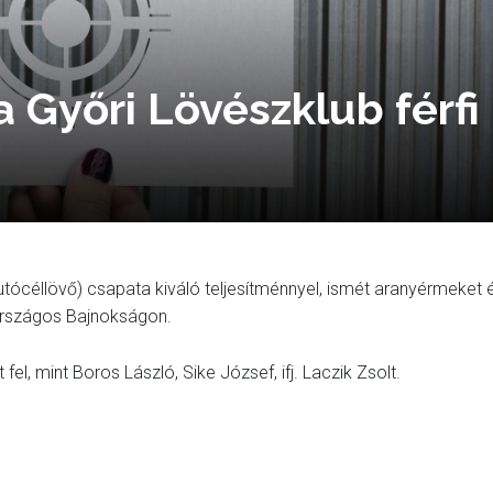
a Győri Lövészklub férfi
futócéllövő) csapata kiváló teljesítménnyel, ismét aranyérmeket 
 Országos Bajnokságon.
el, mint Boros László, Sike József, ifj. Laczik Zsolt.