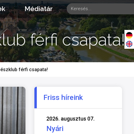
ek
Médiatár
ub férfi csapata!
észklub férfi csapata!
Friss híreink
2026. augusztus 07.
Nyári