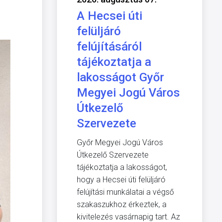
A Hecsei úti
felüljáró
felújításáról
tájékoztatja a
lakosságot Győr
Megyei Jogú Város
Útkezelő
Szervezete
Győr Megyei Jogú Város
Útkezelő Szervezete
tájékoztatja a lakosságot,
hogy a Hecsei úti felüljáró
felújítási munkálatai a végső
szakaszukhoz érkeztek, a
kivitelezés vasárnapig tart. Az