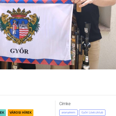
Címke
REK
VÁROSI HÍREK
aranyérem
Győri Lövészklub