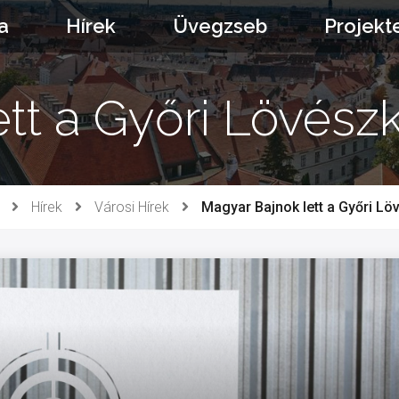
a
Hírek
Üvegzseb
Projekt
tt a Győri Lövészkl
Hírek
Városi Hírek
Magyar Bajnok lett a Győri Löv