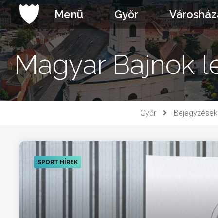
Ugrás
Menü
Győr
Városház
a
tartalomhoz
Magyar Bajnok le
Győr
Bejegyzések
SPORT HÍREK