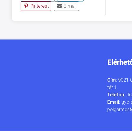
Pinterest
E-mail
Elérhet
Cím:
9021 G
tér 1.
Telefon:
06
Email:
gyor
polgarmest