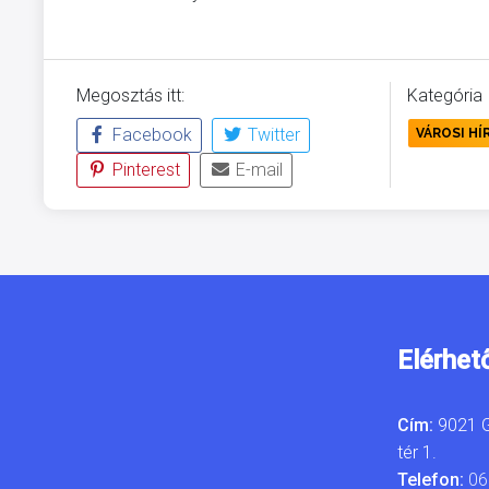
Megosztás itt:
Kategória
Facebook
Twitter
VÁROSI HÍ
Pinterest
E-mail
Elérhet
Cím:
9021 G
tér 1.
Telefon:
06