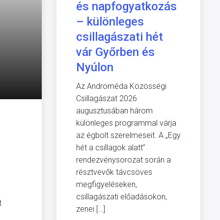
és napfogyatkozás
– különleges
csillagászati hét
vár Győrben és
Nyúlon
Az Androméda Közösségi
Csillagászat 2026
augusztusában három
különleges programmal várja
az égbolt szerelmeseit. A „Egy
hét a csillagok alatt”
rendezvénysorozat során a
résztvevők távcsöves
megfigyeléseken,
csillagászati előadásokon,
t
zenei […]