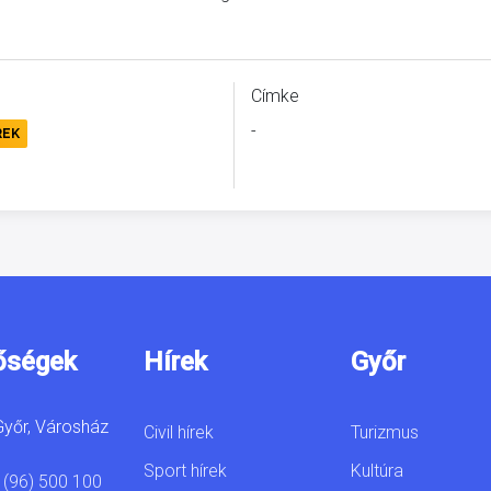
Címke
-
REK
őségek
Hírek
Győr
yőr, Városház
Civil hírek
Turizmus
Sport hírek
Kultúra
 (96) 500 100