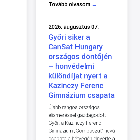
Tovább olvasom
→
2026. augusztus 07.
Győri siker a
CanSat Hungary
országos döntőjén
– honvédelmi
különdíjat nyert a
Kazinczy Ferenc
Gimnázium csapata
Újabb rangos országos
elismeréssel gazdagodott
Győr: a Kazinczy Ferenc
Gimnázium „Gombászat” nevű
csapata a hétvégén elnyerte a