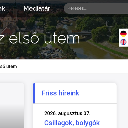
ek
Médiatár
az első ütem
lső ütem
Friss híreink
2026. augusztus 07.
Csillagok, bolygók