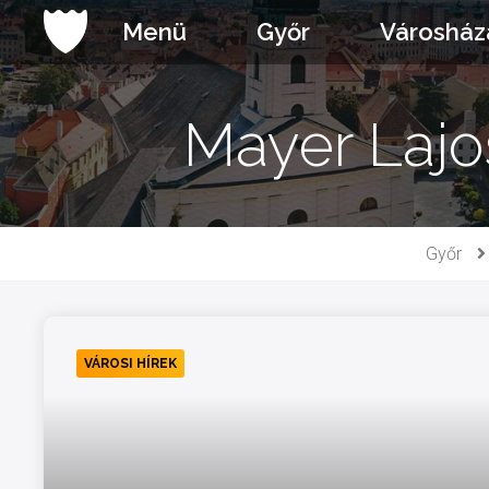
Ugrás
Menü
Győr
Városház
a
tartalomhoz
Mayer Lajos
Győr
VÁROSI HÍREK