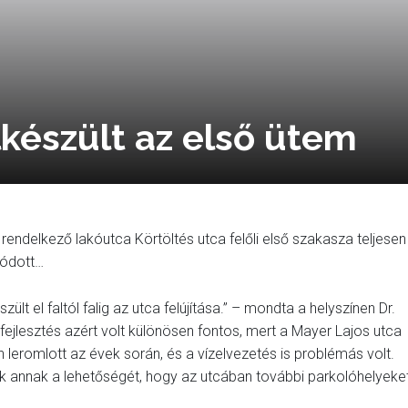
lkészült az első ütem
 rendelkező lakóutca Körtöltés utca felőli első szakasza teljesen
dódott…
t el faltól falig az utca felújítása.” – mondta a helyszínen Dr.
ejlesztés azért volt különösen fontos, mert a Mayer Lajos utca
n leromlott az évek során, és a vízelvezetés is problémás volt.
ák annak a lehetőségét, hogy az utcában további parkolóhelyeke