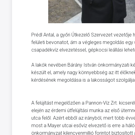
Prédl Antal, a győri Útkezelő Szervezet vezetőj
felületi bevonatot, ám a végleges megoldás egy ú
csapadékvíz elvezetéssel, gépkocsi leállási lehet
A lakók nevében Bárány István önkormányzati kép
készült el, amely nagy könnyebbség az itt élőkne
kérdésének megoldása is a lakosságot szolgálja
A felújítást megelőzően a Pannon-Víz Zrt. kicseré
elején az érdemi útfelújítási munka az első üte
utca felől. Azért ebből az irányból, mert több évve
most a Mayer utcai esővíz elvezető is erre a hál
önkormányzat kilencvenmillió forintot biztosítot