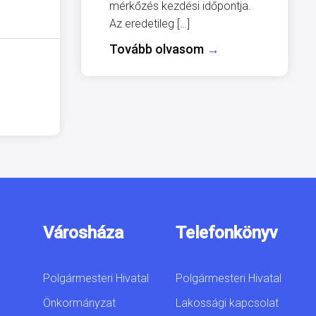
mérkőzés kezdési időpontja.
Az eredetileg […]
Tovább olvasom
→
Városháza
Telefonkönyv
Polgármesteri Hivatal
Polgármesteri Hivatal
Önkormányzat
Lakossági kapcsolat