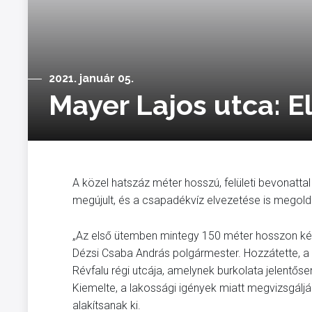
2021. január 05.
Mayer Lajos utca: E
A közel hatszáz méter hosszú, felületi bevonattal
megújult, és a csapadékvíz elvezetése is megol
„Az első ütemben mintegy 150 méter hosszon készül
Dézsi Csaba András polgármester. Hozzátette, a f
Révfalu régi utcája, amelynek burkolata jelentőse
Kiemelte, a lakossági igények miatt megvizsgálj
alakítsanak ki.