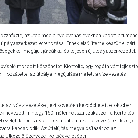
e hozzáfűzte, az utca még a nyolcvanas években kapott bitumene
j pályaszerkezet létrehozása. Ennek első üteme készült el zárt
őségekkel, megújult járdákkal és teljesen új útpályaszerkezettel.
viselő mondott köszönetet. Kiemelte, egy régóta várt fejleszt
k. Hozzátette, az útpálya megújulása mellett a vízelvezetés
.
lte az ivóvíz vezetéket, ezt követően kezdődhetett el október
mnek nevezett, mintegy 150 méter hosszú szakaszon a Körtöltés
l ezelőtt kiépült a Körtöltés utcában a zárt elvezető rendszer, s
ózatra kapcsolódik. Az útfelújítás megvalósításához az
t az Útkezelő Szervezet költségvetésében.