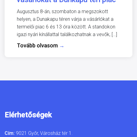
Augusztus 8-án, szombaton a megszokott
helyen, a Dunakapu téren várja a vásárlókat a
termelői piac 6 és 13 óra között. A standokon
igazi nyári kínállattal találkozhatnak a vevők, […]
Tovább olvasom
→
Elérhetőségek
Cím:
9021 Győr, Városház tér 1.