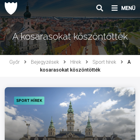
Ugrás
MENÜ
a
tartalomhoz
A kosarasokat köszöntötték
Győr
Bejegyzések
Hírek
Sport hírek
A
kosarasokat köszöntötték
SPORT HÍREK