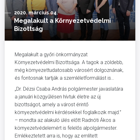
2020. március 04.
Megalakult a Környezetvédelmi
Bizottság
Megalakult a győri önkormányzat
Környezetvédelmi Bizottsága. A tagok a zöldebb,
még környezettudatosabb városért dolgoznának,
és fontosnak tartják a szemléletformálást is…
„Dr. Dézsi Csaba András polgármester javaslatára
a januári közgyűlésen hívtuk életre az új
bizottságot, amely a várost érintő
környezetvédelmi kérdésekkel foglalkozik majd.”
– mondta az alakuló ülés előtt Radnóti Ákos a
környezetvédelemért is felelős alpolgármester.
Emlékeztetett arra is, hogy az említett