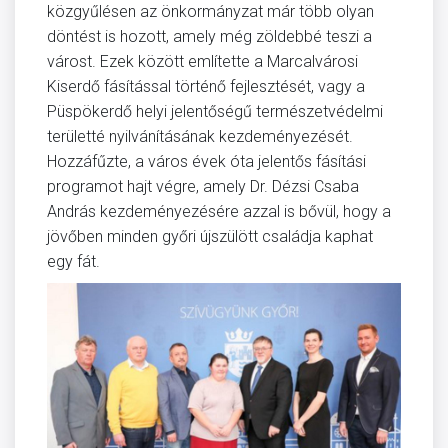
közgyűlésen az önkormányzat már több olyan
döntést is hozott, amely még zöldebbé teszi a
várost. Ezek között említette a Marcalvárosi
Kiserdő fásítással történő fejlesztését, vagy a
Püspökerdő helyi jelentőségű természetvédelmi
területté nyilvánításának kezdeményezését.
Hozzáfűzte, a város évek óta jelentős fásítási
programot hajt végre, amely Dr. Dézsi Csaba
András kezdeményezésére azzal is bővül, hogy a
jövőben minden győri újszülött családja kaphat
egy fát.