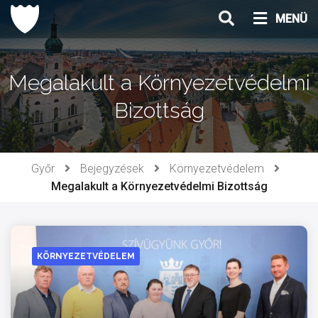
Ugrás
MENÜ
a
tartalomhoz
Megalakult a Környezetvédelmi
Bizottság
Győr
Bejegyzések
Környezetvédelem
Megalakult a Környezetvédelmi Bizottság
KÖRNYEZETVÉDELEM