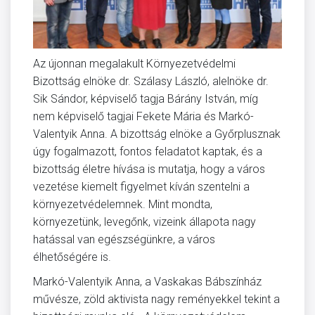
Az újonnan megalakult Környezetvédelmi
Bizottság elnöke dr. Szálasy László, alelnöke dr.
Sik Sándor, képviselő tagja Bárány István, míg
nem képviselő tagjai Fekete Mária és Markó-
Valentyik Anna. A bizottság elnöke a Győrplusznak
úgy fogalmazott, fontos feladatot kaptak, és a
bizottság életre hívása is mutatja, hogy a város
vezetése kiemelt figyelmet kíván szentelni a
környezetvédelemnek. Mint mondta,
környezetünk, levegőnk, vizeink állapota nagy
hatással van egészségünkre, a város
élhetőségére is.
Markó-Valentyik Anna, a Vaskakas Bábszínház
művésze, zöld aktivista nagy reményekkel tekint a