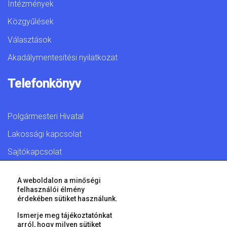
Intézmények
Közgyűlések
Választások
Akadálymentesítési nyilatkozat
Telefonkönyv
Polgármesteri Hivatal
Lakossági kapcsolat
Sajtókapcsolat
A weboldalon a minőségi
felhasználói élmény
érdekében sütiket használunk.
© 2026 Győr Megyei Jogú Város • Minden jog fenntartva!
Ismerje meg tájékoztatónkat
arról, hogy milyen sütiket