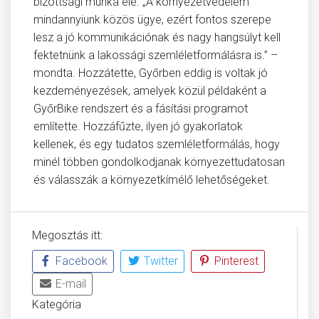
bizottsági munka elé. „A környezetvédelem
mindannyiunk közös ügye, ezért fontos szerepe
lesz a jó kommunikációnak és nagy hangsúlyt kell
fektetnünk a lakossági szemléletformálásra is.” –
mondta. Hozzátette, Győrben eddig is voltak jó
kezdeményezések, amelyek közül példaként a
GyőrBike rendszert és a fásítási programot
említette. Hozzáfűzte, ilyen jó gyakorlatok
kellenek, és egy tudatos szemléletformálás, hogy
minél többen gondolkodjanak környezettudatosan
és válasszák a környezetkímélő lehetőségeket.
Megosztás itt:
Facebook
Twitter
Pinterest
E-mail
Kategória