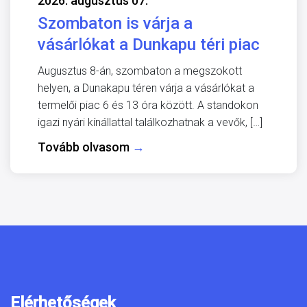
2026. augusztus 07.
Szombaton is várja a
vásárlókat a Dunkapu téri piac
Augusztus 8-án, szombaton a megszokott
helyen, a Dunakapu téren várja a vásárlókat a
termelői piac 6 és 13 óra között. A standokon
igazi nyári kínállattal találkozhatnak a vevők, […]
Tovább olvasom
→
Elérhetőségek