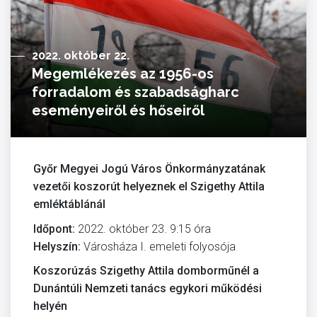
2022. október 22.
Megemlékezés az 1956-os
forradalom és szabadságharc
eseményeiről és hőseiről
Győr Megyei Jogú Város Önkormányzatának
vezetői koszorút helyeznek el Szigethy Attila
emléktáblánál
Időpont:
2022. október 23. 9:15 óra
Helyszín:
Városháza I. emeleti folyosója
Koszorúzás Szigethy Attila domborműnél a
Dunántúli Nemzeti tanács egykori működési
helyén