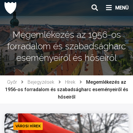
Ugrás
MENÜ
a
tartalomhoz
Megemlékezés az 1956-os
forradalom és szabadságharc
eseményeiről és hőseiről
Győr
Bejegyzések
Hírek
Megemlékezés az
1956-os forradalom és szabadságharc eseményeiről és
hőseiről
VÁROSI HÍREK