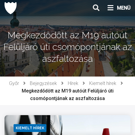
Ugrás
MENÜ
a
tartalomhoz
Megkezdődött az M19 autóút
Felüljáró úti csomópontjának az
aszfaltozása
Győr
Bejegyzések
Hírek
Kiemelt hírek
Megkezdődött az M19 autóút Felüljáró úti
csomópontjának az aszfaltozása
KIEMELT HÍREK