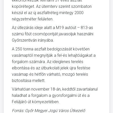
ekkortól kezdik felmarni 31 éves aszfalt
kopóréteget. Az ütemterv szerint szombaton
készül el az új aszfaltréteg mintegy 2000
négyzetméter felületen.
Az útlezárás ideje alatt a M19 autóút – 813-as
számú főút csomópontját javasoljuk használni
Győrszentiván irányába.
A 250 tonna aszfalt bedolgozását követően
vasárnaptól megnyitják a fel-és lehajtóágakat a
forgalom számára. Az ideiglenes terelés
elbontása és az útburkolati jelek újra festése
vasárnap és hétfőn várható, mozgó terelés
biztosítása mellett.
Várhatóan november 18-án, keddtől zavartalanul
haladhat a forgalom a gyorsforgalmi út és a
Felüljáró út környezetében.
Forrás: Győr Megyei Jogú Város Útkezelő