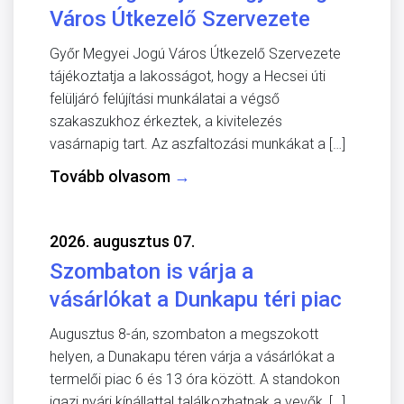
Város Útkezelő Szervezete
Győr Megyei Jogú Város Útkezelő Szervezete
tájékoztatja a lakosságot, hogy a Hecsei úti
felüljáró felújítási munkálatai a végső
szakaszukhoz érkeztek, a kivitelezés
vasárnapig tart. Az aszfaltozási munkákat a […]
Tovább olvasom
→
2026. augusztus 07.
Szombaton is várja a
vásárlókat a Dunkapu téri piac
Augusztus 8-án, szombaton a megszokott
helyen, a Dunakapu téren várja a vásárlókat a
termelői piac 6 és 13 óra között. A standokon
igazi nyári kínállattal találkozhatnak a vevők, […]