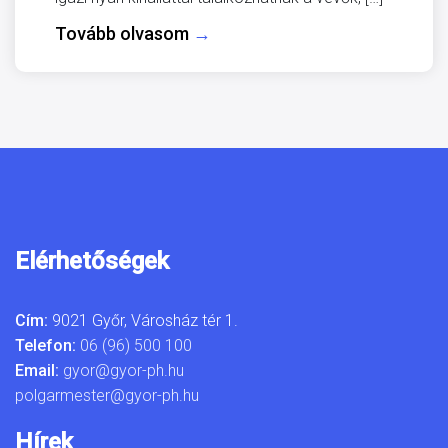
Tovább olvasom
→
Elérhetőségek
Cím:
9021 Győr, Városház tér 1.
Telefon:
06 (96) 500 100
Email:
gyor@gyor-ph.hu
polgarmester@gyor-ph.hu
Hírek