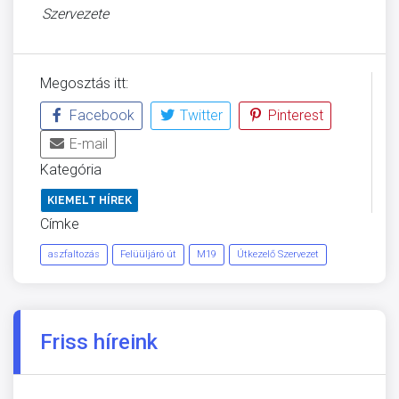
Szervezete
Megosztás itt:
Facebook
Twitter
Pinterest
E-mail
Kategória
KIEMELT HÍREK
Címke
aszfaltozás
Felüüljáró út
M19
Útkezelő Szervezet
Friss híreink