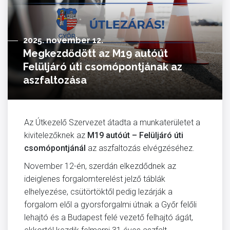
2025. november 12.
Megkezdődött az M19 autóút
Felüljáró úti csomópontjának az
aszfaltozása
Az Útkezelő Szervezet átadta a munkaterületet a
kivitelezőknek az
M19 autóút – Felüljáró úti
csomópontjánál
az aszfaltozás elvégzéséhez.
November 12-én, szerdán elkezdődnek az
ideiglenes forgalomterelést jelző táblák
elhelyezése, csütörtöktől pedig lezárják a
forgalom elől a gyorsforgalmi útnak a Győr felőli
lehajtó és a Budapest felé vezető felhajtó ágát,