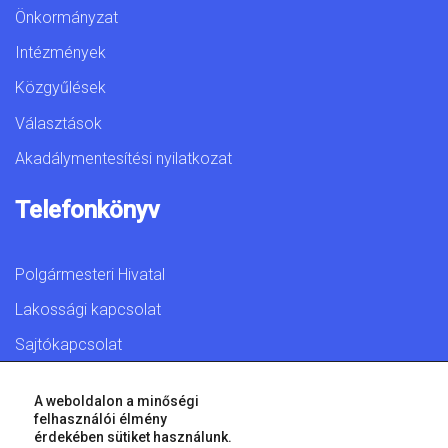
Önkormányzat
Intézmények
Közgyűlések
Választások
Akadálymentesítési nyilatkozat
Telefonkönyv
Polgármesteri Hivatal
Lakossági kapcsolat
Sajtókapcsolat
A weboldalon a minőségi
felhasználói élmény
érdekében sütiket használunk.
© 2026 Győr Megyei Jogú Város • Minden jog fenntartva!