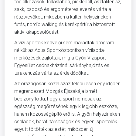
foglalkozások, tollaslabda, pickleball, asztalitenisz,
sakk, csocsó és ergométeres evezés várta a
résztvevőket, miközben a kültéri helyszíneken
futás, nordic walking és kerékpártúra biztosított
aktív kikapcsolódást.
A vízi sportok kedvelői sem maradtak program
nélkül: az Aqua Sportközpontban vízilabda-
mérkőzések zajlottak, míg a Győri Vízisport
Egyesület csónakházánál sárkányhajózás és
túrakenuzás várta az érdeklődőket.
Az országosan közel száz településen egy időben
megrendezett Mozgás Éjszakája ismét
bebizonyította, hogy a sport nemcsak az
egészség megőrzésének egyik legjobb eszköze,
hanem közösségépítő erő is. A győri helyszíneken
családok, baráti társaságok és egyéni sportolók
együtt töltötték az estét, miközben új