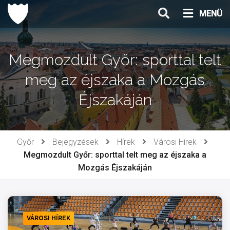
Ugrás
MENÜ
a
tartalomhoz
Megmozdult Győr: sporttal telt
meg az éjszaka a Mozgás
Éjszakáján
Győr
Bejegyzések
Hírek
Városi Hírek
Megmozdult Győr: sporttal telt meg az éjszaka a
Mozgás Éjszakáján
VÁROSI HÍREK