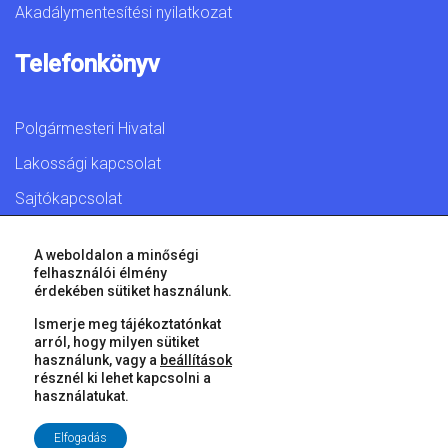
Akadálymentesítési nyilatkozat
Telefonkönyv
Polgármesteri Hivatal
Lakossági kapcsolat
Sajtókapcsolat
A weboldalon a minőségi
felhasználói élmény
érdekében sütiket használunk.
© 2026 Győr Megyei Jogú Város • Minden jog fenntartva!
Ismerje meg tájékoztatónkat
arról, hogy milyen sütiket
használunk, vagy a
beállítások
résznél ki lehet kapcsolni a
használatukat.
Elfogadás