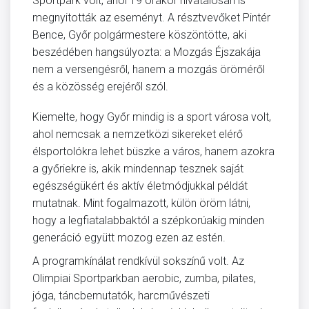
Sportpark volt, ahol 19 órakor hivatalosan is
megnyitották az eseményt. A résztvevőket Pintér
Bence, Győr polgármestere köszöntötte, aki
beszédében hangsúlyozta: a Mozgás Éjszakája
nem a versengésről, hanem a mozgás öröméről
és a közösség erejéről szól.
Kiemelte, hogy Győr mindig is a sport városa volt,
ahol nemcsak a nemzetközi sikereket elérő
élsportolókra lehet büszke a város, hanem azokra
a győriekre is, akik mindennap tesznek saját
egészségükért és aktív életmódjukkal példát
mutatnak. Mint fogalmazott, külön öröm látni,
hogy a legfiatalabbaktól a szépkorúakig minden
generáció együtt mozog ezen az estén.
A programkínálat rendkívül sokszínű volt. Az
Olimpiai Sportparkban aerobic, zumba, pilates,
jóga, táncbemutatók, harcművészeti