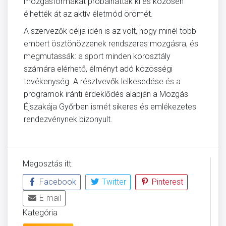
mozgásformákat próbálhattak ki és közösen
élhették át az aktív életmód örömét.
A szervezők célja idén is az volt, hogy minél több
embert ösztönözzenek rendszeres mozgásra, és
megmutassák: a sport minden korosztály
számára elérhető, élményt adó közösségi
tevékenység. A résztvevők lelkesedése és a
programok iránti érdeklődés alapján a Mozgás
Éjszakája Győrben ismét sikeres és emlékezetes
rendezvénynek bizonyult.
Megosztás itt:
Facebook
Twitter
Pinterest
E-mail
Kategória