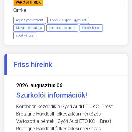
VÁROSI HÍREK
Címke
Aqua Sportközpont
Győri Vízisport Egyesület
Mozgás éjszakája
olimpiai sportpark
Pintér Bence
sport városa
Friss híreink
2026. augusztus 06.
Szurkolói információk!
Korábban kezdődik a Győri Audi ETO KC–Brest
Bretagne Handball felkészülési mérkőzés
Változott a pénteki, Győri Audi ETO KC – Brest
Bretagne Handball felkészülési mérkőzés