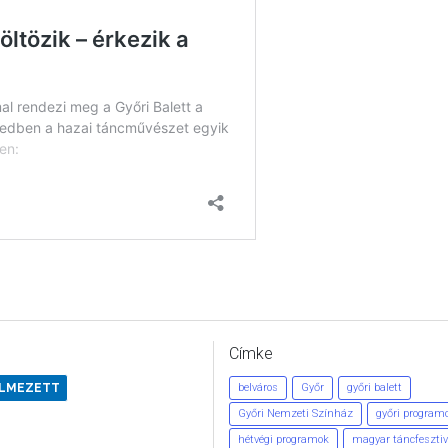
Címke
ELMEZETT
belváros
Győr
győri balett
Győri Nemzeti Színház
győri program
hétvégi programok
magyar táncfesztiv