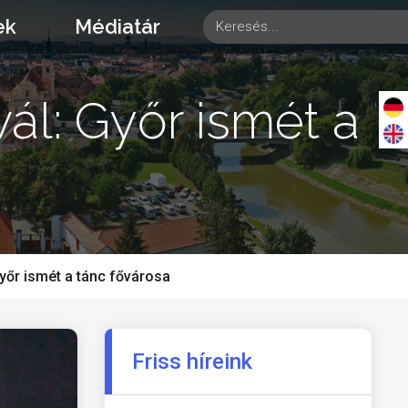
ek
Médiatár
ál: Győr ismét a
yőr ismét a tánc fővárosa
Friss híreink