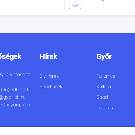
nyár
őségek
Hírek
Győr
yőr, Városház
Civil hírek
Turizmus
Sport hírek
Kultúra
 (96) 500 100
Sport
@gyor-ph.hu
er@gyor-ph.hu
Oktatás