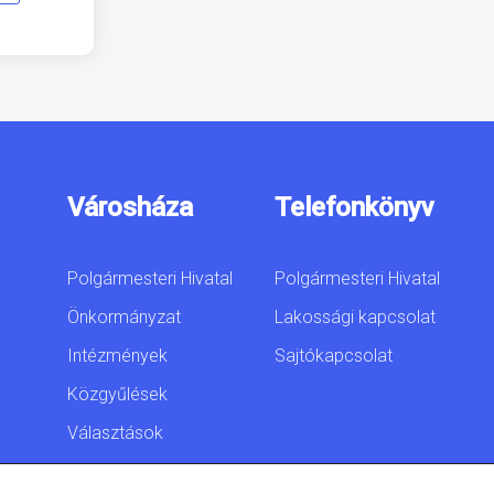
Városháza
Telefonkönyv
Polgármesteri Hivatal
Polgármesteri Hivatal
Önkormányzat
Lakossági kapcsolat
Intézmények
Sajtókapcsolat
Közgyűlések
Választások
Akadálymentesítési