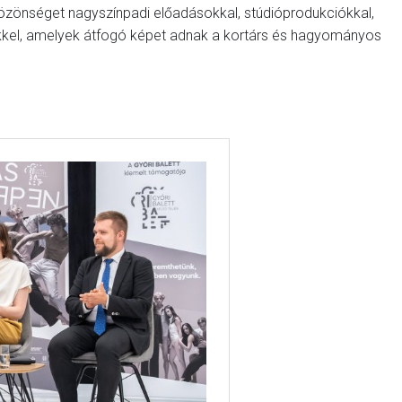
 közönséget nagyszínpadi előadásokkal, stúdióprodukciókkal,
el, amelyek átfogó képet adnak a kortárs és hagyományos