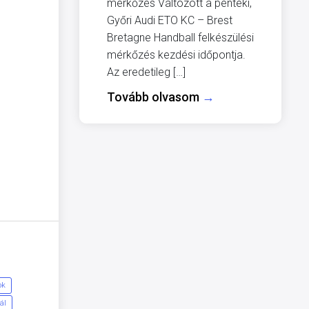
mérkőzés Változott a pénteki,
Győri Audi ETO KC – Brest
Bretagne Handball felkészülési
mérkőzés kezdési időpontja.
Az eredetileg […]
Tovább olvasom
→
ok
ál