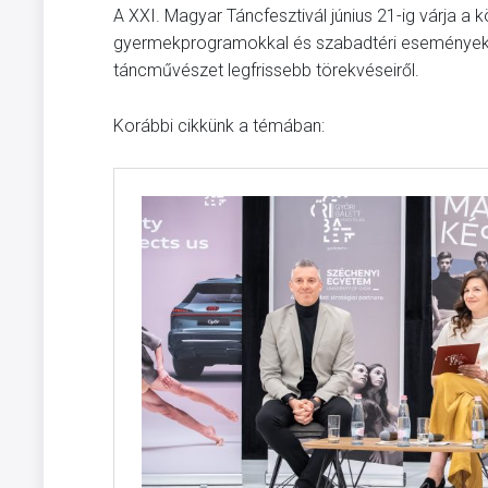
A XXI. Magyar Táncfesztivál június 21-ig várja a
gyermekprogramokkal és szabadtéri eseményekk
táncművészet legfrissebb törekvéseiről.
Korábbi cikkünk a témában: