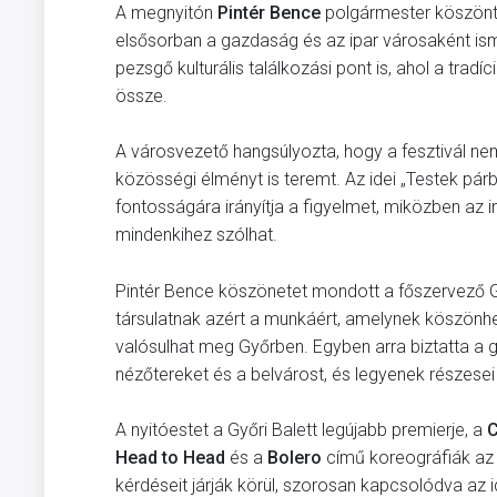
A megnyitón
Pintér Bence
polgármester köszöntö
elsősorban a gazdaság és az ipar városaként isme
pezsgő kulturális találkozási pont is, ahol a tra
össze.
A városvezető hangsúlyozta, hogy a fesztivál n
közösségi élményt is teremt. Az idei „Testek 
fontosságára irányítja a figyelmet, miközben az i
mindenkihez szólhat.
Pintér Bence köszönetet mondott a főszervező G
társulatnak azért a munkáért, amelynek köszön
valósulhat meg Győrben. Egyben arra biztatta a 
nézőtereket és a belvárost, és legyenek részese
A nyitóestet a Győri Balett legújabb premierje, a
C
Head to Head
és a
Bolero
című koreográfiák az 
kérdéseit járják körül, szorosan kapcsolódva az i