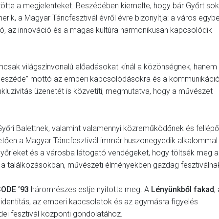
tte a megjelenteket. Beszédében kiemelte, hogy bár Győrt so
rik, a Magyar Táncfesztivál évről évre bizonyítja: a város egyb
díció, az innováció és a magas kultúra harmonikusan kapcsolódik
emcsak világszínvonalú előadásokat kínál a közönségnek, hanem
párbeszéde” mottó az emberi kapcsolódásokra és a kommunikáci
nkluzivitás üzenetét is közvetíti, megmutatva, hogy a művészet
yőri Balettnek, valamint valamennyi közreműködőnek és fellépő
hetően a Magyar Táncfesztivál immár huszonegyedik alkalommal
győrieket és a városba látogató vendégeket, hogy töltsék meg a
i a találkozásokban, művészeti élményekben gazdag fesztiválna
ODE ’93
háromrészes estje nyitotta meg. A
Lényünkből fakad
,
identitás, az emberi kapcsolatok és az egymásra figyelés
dei fesztivál központi gondolatához.