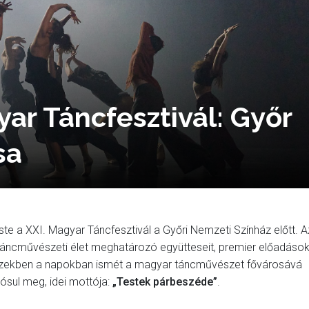
yar Táncfesztivál: Győr
sa
te a XXI. Magyar Táncfesztivál a Győri Nemzeti Színház előtt. A
 táncművészeti élet meghatározó együtteseit, premier előadáso
ezekben a napokban ismét a magyar táncművészet fővárosává
sul meg, idei mottója:
„Testek párbeszéde”
.