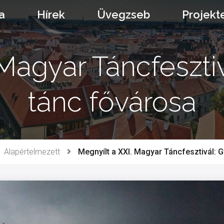
a
Hírek
Üvegzseb
Projekt
 Magyar Táncfesztiv
tánc fővárosa
Alapértelmezett
Megnyílt a XXI. Magyar Táncfesztivál: G