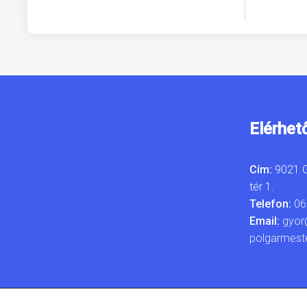
Elérhet
Cím:
9021 G
tér 1.
Telefon:
06
Email:
gyor
polgarmest