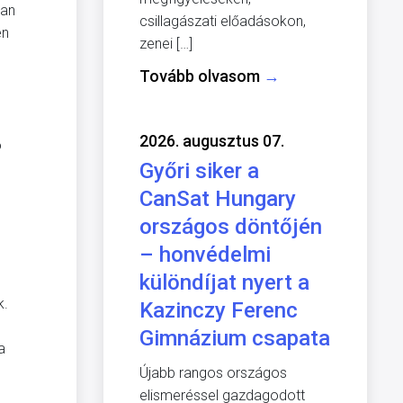
kan
csillagászati előadásokon,
en
zenei […]
Tovább olvasom
→
2026. augusztus 07.
ó
Győri siker a
CanSat Hungary
országos döntőjén
– honvédelmi
különdíjat nyert a
k.
Kazinczy Ferenc
Gimnázium csapata
 a
Újabb rangos országos
elismeréssel gazdagodott