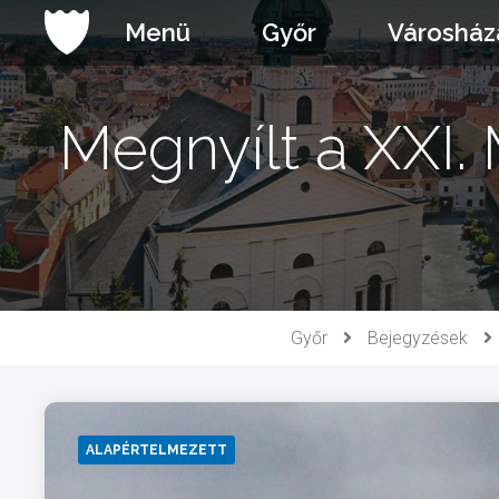
Ugrás
Menü
Győr
Városház
a
tartalomhoz
Megnyílt a XXI.
Győr
Bejegyzések
ALAPÉRTELMEZETT