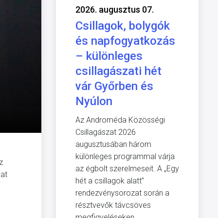
2026. augusztus 07.
Csillagok, bolygók
és napfogyatkozás
– különleges
csillagászati hét
vár Győrben és
Nyúlon
Az Androméda Közösségi
Csillagászat 2026
augusztusában három
különleges programmal várja
z
az égbolt szerelmeseit. A „Egy
kat
hét a csillagok alatt”
rendezvénysorozat során a
résztvevők távcsöves
megfigyeléseken,