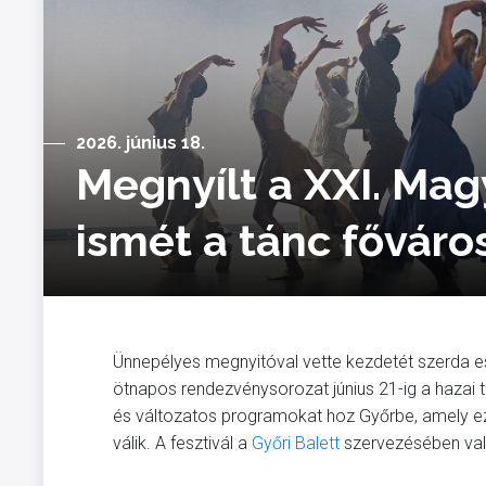
2026. június 18.
Megnyílt a XXI. Mag
ismét a tánc főváro
Ünnepélyes megnyitóval vette kezdetét szerda es
ötnapos rendezvénysorozat június 21-ig a hazai
és változatos programokat hoz Győrbe, amely 
válik. A fesztivál a
Győri Balett
szervezésében való