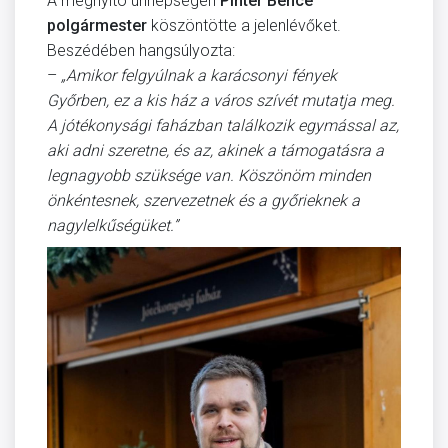
A megnyitó ünnepségen
Pintér Bence
polgármester
köszöntötte a jelenlévőket.
Beszédében hangsúlyozta:
–
„Amikor felgyúlnak a karácsonyi fények
Győrben, ez a kis ház a város szívét mutatja meg.
A jótékonysági faházban találkozik egymással az,
aki adni szeretne, és az, akinek a támogatásra a
legnagyobb szüksége van. Köszönöm minden
önkéntesnek, szervezetnek és a győrieknek a
nagylelkűségüket.”