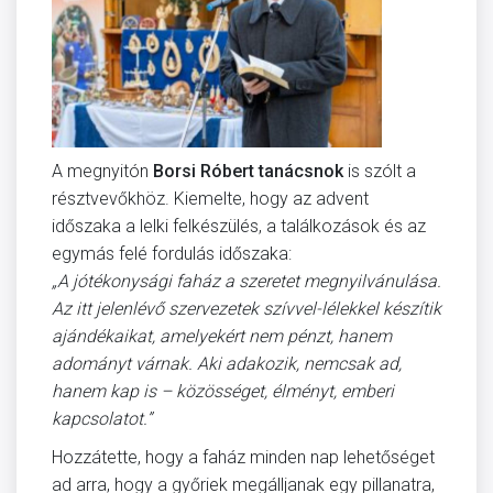
A megnyitón
Borsi Róbert tanácsnok
is szólt a
résztvevőkhöz. Kiemelte, hogy az advent
időszaka a lelki felkészülés, a találkozások és az
egymás felé fordulás időszaka:
„A jótékonysági faház a szeretet megnyilvánulása.
Az itt jelenlévő szervezetek szívvel-lélekkel készítik
ajándékaikat, amelyekért nem pénzt, hanem
adományt várnak. Aki adakozik, nemcsak ad,
hanem kap is – közösséget, élményt, emberi
kapcsolatot.”
Hozzátette, hogy a faház minden nap lehetőséget
ad arra, hogy a győriek megálljanak egy pillanatra,