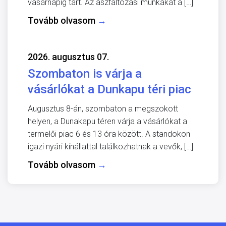
vasárnapig tart. Az aszfaltozási munkákat a […]
Tovább olvasom
→
2026. augusztus 07.
Szombaton is várja a
vásárlókat a Dunkapu téri piac
Augusztus 8-án, szombaton a megszokott
helyen, a Dunakapu téren várja a vásárlókat a
termelői piac 6 és 13 óra között. A standokon
igazi nyári kínállattal találkozhatnak a vevők, […]
Tovább olvasom
→