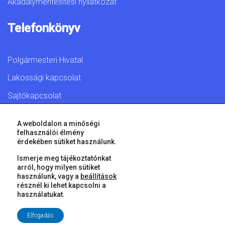
Akadálymentesítési nyilatkozat
Telefonkönyv
Polgármesteri Hivatal
Lakossági kapcsolat
Sajtókapcsolat
A weboldalon a minőségi
felhasználói élmény
érdekében sütiket használunk.
© 2026 Győr Megyei Jogú Város • Minden jog fenntartva!
Ismerje meg tájékoztatónkat
arról, hogy milyen sütiket
használunk, vagy a
beállítások
résznél ki lehet kapcsolni a
használatukat.
Elfogadás