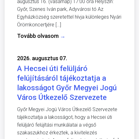
augusztus 16. (vasárnap) 17:00 óra Helyszín:
Győr, Szenes Iván park, Adyvárosi tó Az
Egyházközség szeretettel hívja különleges Nyári
Örömkoncertjére […]
Tovább olvasom
→
2026. augusztus 07.
A Hecsei úti felüljáró
felújításáról tájékoztatja a
lakosságot Győr Megyei Jogú
Város Útkezelő Szervezete
Győr Megyei Jogú Város Útkezelő Szervezete
tájékoztatja a lakosságot, hogy a Hecsei úti
felüljáró felújítási munkálatai a végső
szakaszukhoz érkeztek, a kivitelezés