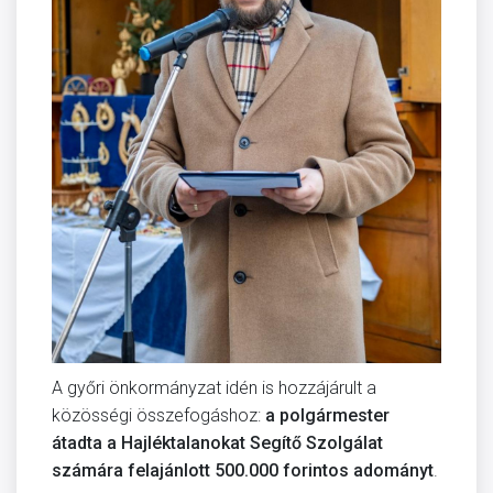
A győri önkormányzat idén is hozzájárult a
közösségi összefogáshoz:
a polgármester
átadta a Hajléktalanokat Segítő Szolgálat
számára felajánlott 500.000 forintos adományt
.