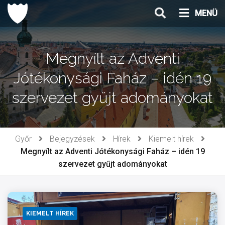
Ugrás
MENÜ
a
tartalomhoz
Megnyílt az Adventi
Jótékonysági Faház – idén 19
szervezet gyűjt adományokat
Győr
Bejegyzések
Hírek
Kiemelt hírek
Megnyílt az Adventi Jótékonysági Faház – idén 19
szervezet gyűjt adományokat
KIEMELT HÍREK