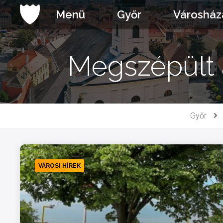
Ugrás
Menü
Győr
Városház
a
tartalomhoz
Megszépült a
Győr
VÁROSI HÍREK