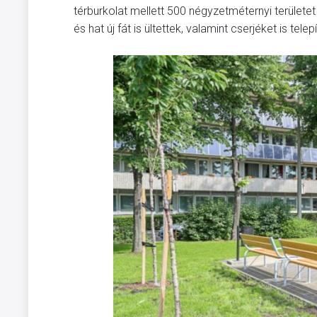
térburkolat mellett 500 négyzetméternyi terület
és hat új fát is ültettek, valamint cserjéket is tele