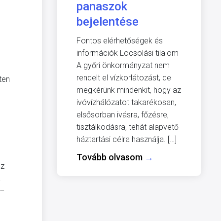
panaszok
bejelentése
Fontos elérhetőségek és
információk Locsolási tilalom
A győri önkormányzat nem
rendelt el vízkorlátozást, de
eten
megkérünk mindenkit, hogy az
ivóvízhálózatot takarékosan,
elsősorban ivásra, főzésre,
tisztálkodásra, tehát alapvető
háztartási célra használja. […]
Tovább olvasom
→
áz
a
 –