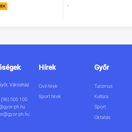
-
REK
őségek
Hírek
Győr
yőr, Városház
Civil hírek
Turizmus
Sport hírek
Kultúra
 (96) 500 100
Sport
@gyor-ph.hu
er@gyor-ph.hu
Oktatás