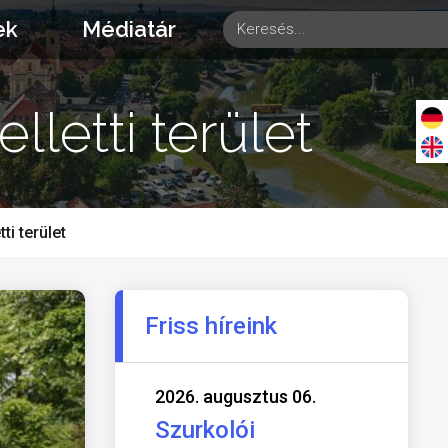
ek
Médiatár
letti terület
i terület
Friss híreink
2026. augusztus 06.
Szurkolói