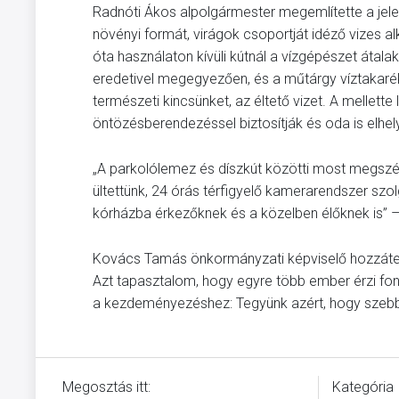
Radnóti Ákos alpolgármester megemlítette a jelenleg
növényi formát, virágok csoportját idéző vizes al
óta használaton kívüli kútnál a vízgépészet átala
eredetivel megegyezően, és a műtárgy víztakarék
természeti kincsünket, az éltető vizet. A mellett
öntözésberendezéssel biztosítják és oda is elhely
„A parkolólemez és díszkút közötti most megszép
ültettünk, 24 órás térfigyelő kamerarendszer szolg
kórházba érkezőknek és a közelben élőknek is” –
Kovács Tamás önkormányzati képviselő hozzátette
Azt tapasztalom, hogy egyre több ember érzi fo
a kezdeményezéshez: Tegyünk azért, hogy szebb é
Megosztás itt:
Kategória