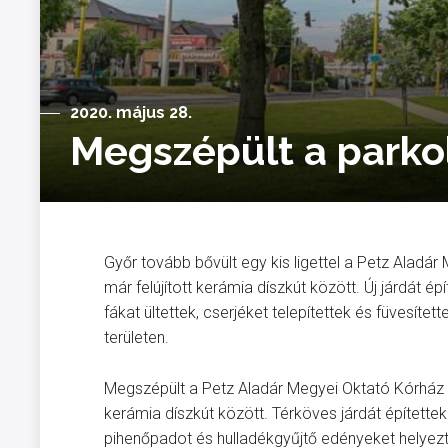
2020. május 28.
Megszépült a parkol
Győr tovább bővült egy kis ligettel a Petz Aladá
már felújított kerámia díszkút között. Új járdát é
fákat ültettek, cserjéket telepítettek és füvesít
területen.
Megszépült a Petz Aladár Megyei Oktató Kórház be
kerámia díszkút között. Térköves járdát építettek
pihenőpadot és hulladékgyűjtő edényeket helyeztek