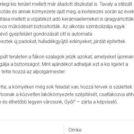
i kis terület mellett már átadott díszkutat is. Tavaly a stilizált
kotás és annak környezete újult meg, a kivitelezés során az éve
kítása mellett a vízjátékot adó kerámiaelemeket is újragyártották
os működését biztosították. Az alkotás szimbolizálja egyik
e lévő gyepfelület gondozását ott is automata
eztek új padokat, hulladékgyűjtő edényeket, járdát építettek.
ült területen a fákon szalagok jelzik azokat, amelyeket újonnan
álja a biztonságot. Mint ajándékot adhatjuk ezt a kis ligetet a
 tette hozzá az alpolgármester.
, a környéken még sok feladat van, hozzá tervek is születtek.
ntosnak a közvetlen lakókörnyezete szépítését, csatlakozva ah
s élhetőbb legyen városunk, Győr” – zárta a képviselő.
Címke