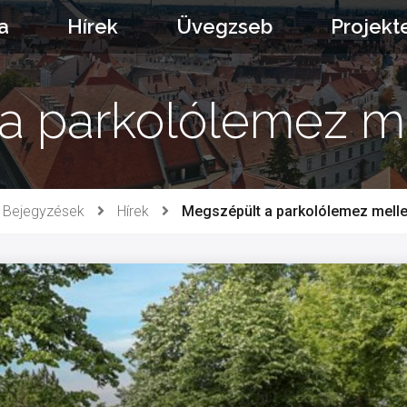
a
Hírek
Üvegzseb
Projekt
 parkolólemez mel
Bejegyzések
Hírek
Megszépült a parkolólemez mellett