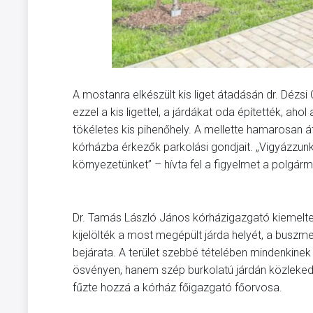
A mostanra elkészült kis liget átadásán dr. Dézs
ezzel a kis ligettel, a járdákat oda építették, ahol
tökéletes kis pihenőhely. A mellette hamarosan 
kórházba érkezők parkolási gondjait. „Vigyázzunk 
környezetünket” – hívta fel a figyelmet a polgárm
Dr. Tamás László János kórházigazgató kiemelte,
kijelölték a most megépült járda helyét, a buszme
bejárata. A terület szebbé tételében mindenkin
ösvényen, hanem szép burkolatú járdán közlekedh
fűzte hozzá a kórház főigazgató főorvosa.