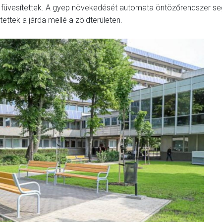
et füvesítettek. A gyep növekedését automata öntözőrendszer seg
pítettek a járda mellé a zöldterületen.