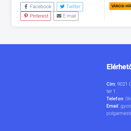
Facebook
Twitter
VÁROSI HÍ
Pinterest
E-mail
Elérhet
Cím:
9021 G
tér 1.
Telefon:
06
Email:
gyor
polgarmest