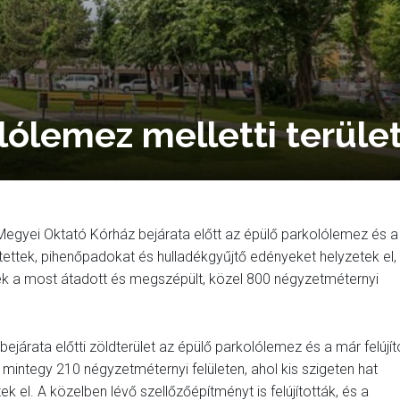
ólemez melletti terüle
r Megyei Oktató Kórház bejárata előtt az épülő parkolólemez és a
pítettek, pihenőpadokat és hulladékgyűjtő edényeket helyzetek el,
ettek a most átadott és megszépült, közel 800 négyzetméternyi
járata előtti zöldterület az épülő parkolólemez és a már felújít
 mintegy 210 négyzetméternyi felületen, ahol kis szigeten hat
 el. A közelben lévő szellőzőépítményt is felújították, és a