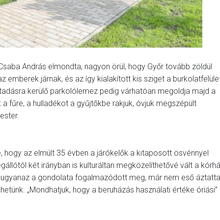
i Csaba András elmondta, nagyon örül, hogy Győr tovább zöldül
 az emberek járnak, és az így kialakított kis sziget a burkolatfelül
átadásra kerülő parkolólemez pedig várhatóan megoldja majd a
a fűre, a hulladékot a gyűjtőkbe rakjuk, óvjuk megszépült
ester.
 hogy az elmúlt 35 évben a járókelők a kitaposott ösvénnyel
gállótól két irányban is kulturáltan megközelíthetővé vált a kórh
ek ugyanaz a gondolata fogalmazódott meg, már nem eső áztatt
etünk. „Mondhatjuk, hogy a beruházás használati értéke óriási”