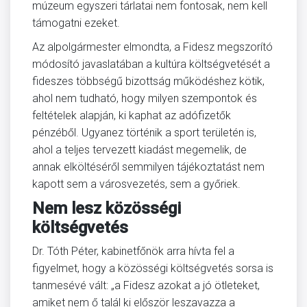
múzeum egyszeri tárlatai nem fontosak, nem kell
támogatni ezeket.
Az alpolgármester elmondta, a Fidesz megszorító
módosító javaslatában a kultúra költségvetését a
fideszes többségű bizottság működéshez kötik,
ahol nem tudható, hogy milyen szempontok és
feltételek alapján, ki kaphat az adófizetők
pénzéből. Ugyanez történik a sport területén is,
ahol a teljes tervezett kiadást megemelik, de
annak elköltéséről semmilyen tájékoztatást nem
kapott sem a városvezetés, sem a győriek.
Nem lesz közösségi
költségvetés
Dr. Tóth Péter, kabinetfőnök arra hívta fel a
figyelmet, hogy a közösségi költségvetés sorsa is
tanmesévé vált: „a Fidesz azokat a jó ötleteket,
amiket nem ő talál ki először leszavazza a