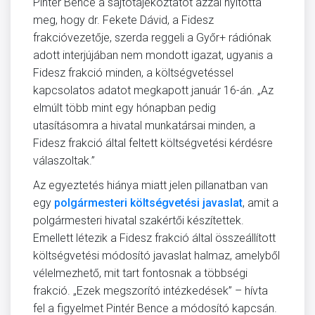
Pintér Bence a sajtótájékoztatót azzal nyitotta
meg, hogy dr. Fekete Dávid, a Fidesz
frakcióvezetője, szerda reggeli a Győr+ rádiónak
adott interjújában nem mondott igazat, ugyanis a
Fidesz frakció minden, a költségvetéssel
kapcsolatos adatot megkapott január 16-án. „Az
elmúlt több mint egy hónapban pedig
utasításomra a hivatal munkatársai minden, a
Fidesz frakció által feltett költségvetési kérdésre
válaszoltak.”
Az egyeztetés hiánya miatt jelen pillanatban van
egy
polgármesteri költségvetési javaslat
, amit a
polgármesteri hivatal szakértői készítettek.
Emellett létezik a Fidesz frakció által összeállított
költségvetési módosító javaslat halmaz, amelyből
vélelmezhető, mit tart fontosnak a többségi
frakció. „Ezek megszorító intézkedések” – hívta
fel a figyelmet Pintér Bence a módosító kapcsán.