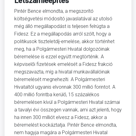
Létszámleépítés
Pintér Bence elmondta, a megszorító
költségvetési módosító javaslatával az utolsó
még álló megállapodást is teljesen felrúgta a
Fidesz. Ez a megállapodás arról szólt, hogy a
politikusok tiszteletdíj-emelése, akkor történhet
meg, ha a Polgármesteri Hivatal dolgozóinak
béremelése is ezzel együtt megtörténik. A
képviselői fizetések emelését a Fidesz frakció
megszavazta, míg a hivatal munkavállalóinak
béremelését megnehezíti. A Polgármesteri
Hivataltól ugyanis elvonnak 300 millió forintot. A
400 millió forintba kerülő, 15 százalékos
béremelésen kívül a Polgármesteri Hivatal számai
a tavalyi évi összegen vannak, ami azt jelenti, hogy
ha innen 300 milliót elvesz a Fidesz, akkor a
béremelést kockáztatja. Pintér Bence elmondta,
nem hagyja magára a Polgármesteri Hivatal