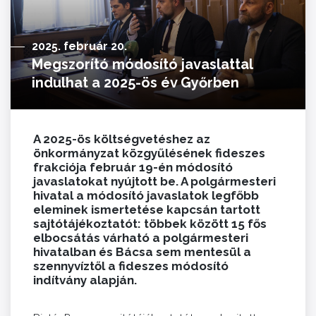
2025. február 20.
Megszorító módosító javaslattal
indulhat a 2025-ös év Győrben
A 2025-ös költségvetéshez az
önkormányzat közgyűlésének fideszes
frakciója február 19-én módosító
javaslatokat nyújtott be. A polgármesteri
hivatal a módosító javaslatok legfőbb
eleminek ismertetése kapcsán tartott
sajtótájékoztatót: többek között 15 fős
elbocsátás várható a polgármesteri
hivatalban és Bácsa sem mentesül a
szennyvíztől a fideszes módosító
indítvány alapján.