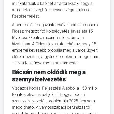
munkatársait, a kabinet arra törekszik, hogy a
maradék összegből lehessen végrehajtani a
fizetésemelést.
A béremelés megszüntetésével párhuzamosan a
Fidesz megszorító költségvetési javaslata 15
fővel csökkenti a maximális létszámot a
hivatalban. A Fidesz javaslata tehát az, hogy 15
emberrel kevesebb próbálja meg a város ügyeit
előre mozdítani, a győriek problémáit megoldani.
– hívta fel a figyelmet a polgármester.
Bácsán nem oldódik meg a
szennyvízelvezetés
Vízgazdálkodási Fejlesztési Alapból a 150 millió
forintos elvonás azt jelenti, hogy a bácsai
szennyvízelvezetés problémája 2025-ben sem
megoldható. A vámosszabadi beruházásról
ismert, hogy a bácsai szennyvízhálózatot terheli,