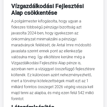
Vízgazdálkodási Fejlesztési
Alap csökkentése
A polgármester kifogásolta, hogy ugyan a
fideszes többségű pénzügyi bizottság azt
javasolta 2024-ben, hogy igyekezzen az
önkormányzat minimalizálni a pénzügyi
maradványok felélését, de Antal Imre módosító
javaslata szerint ennek pont az ellenkezője
valósulna meg. Így elköltésre kerülne még a
Vízgazdálkodási Fejlesztési Alap pénze is,
azonban nem a vízüggyel összefüggő fejlesztésre
költenék. Ez különösen azért nehezményezhető,
mert a törvényi kötelezettségek miatt ezt az 1
milliárd forintos összeget 2026 végéig vissza kell
majd tenni az alapba, és még ezen felül 542 millió
forintot.