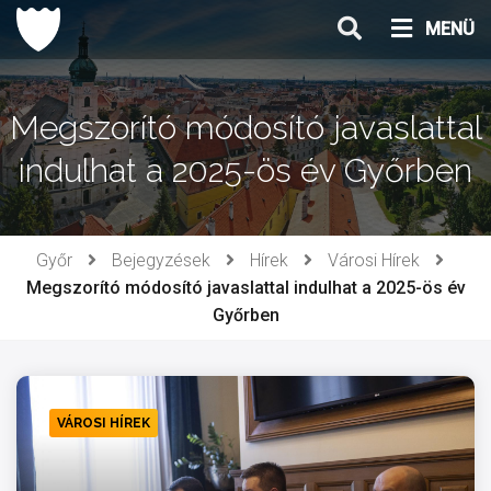
Ugrás
MENÜ
a
tartalomhoz
Megszorító módosító javaslattal
indulhat a 2025-ös év Győrben
Győr
Bejegyzések
Hírek
Városi Hírek
Megszorító módosító javaslattal indulhat a 2025-ös év
Győrben
VÁROSI HÍREK