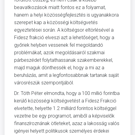
beavatkozások miatt fontos ez a folyamat,
hanem a helyi közösségfejlesztés is ugyanakkora
szerepet kap a közösségi költségvetés
egyeztetései során. A költségsor eltörlésével a
Fidesz frakció elveszi azt a lehetőséget, hogy a
győriek helyben vessenek fel megoldandó
problémákat, azok megoldásairól szakmai
párbeszédet folytathassanak szakemberekkel,
majd maguk dönthessék el, hogy a mi az a
beruházás, amit a legfontosabbnak tartanak saját
városrészük szempontjából.
Dr. Tóth Péter elmondta, hogy a 100 millió forintba
kerülő közösségi költségvetést a Fidesz Frakció
elvetette, helyette 1.2 milliárd forintos költséggel
vezetne be egy programot, amiből a képviselők
finanszíroznának ötleteket, azaz a lakosság valós
igényei helyett politikusok személyes érdekei