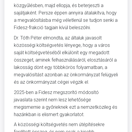
közgyűlésben, majd ellopja, és beterjeszti a
sajátjaként. Persze éppen annyira átalakítva, hogy
a megvalósításba még véletlenül se tudjon senki a
Fidesz-frakció tagjain kívül beleszólni.
Dr. Tóth Péter elmondta, az általuk javasolt
közösségi költségvetés lényege, hogy a város
saját költségvetéséből elkülönít egy megadott
összeget, aminek felhasználásáról, elosztásáról a
lakosság dönt egy többkörös folyamatban, a
megvalósítást azonban az önkormányzat felügyeli
és az önkormányzat cégei végzik el.
2025-ben a Fidesz megszorító módosító
javaslata szerint nem lesz lehetősége
megismernie a győrieknek ezt a nemzetközileg és
hazánkban is elismert gyakorlatot.
A közösségi költségvetés nem útépítésekre
fordított összeg, és nem csak a kisebb