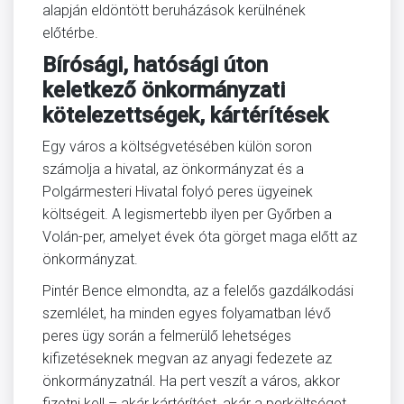
alapján eldöntött beruházások kerülnének
előtérbe.
Bírósági, hatósági úton
keletkező önkormányzati
kötelezettségek, kártérítések
Egy város a költségvetésében külön soron
számolja a hivatal, az önkormányzat és a
Polgármesteri Hivatal folyó peres ügyeinek
költségeit. A legismertebb ilyen per Győrben a
Volán-per, amelyet évek óta görget maga előtt az
önkormányzat.
Pintér Bence elmondta, az a felelős gazdálkodási
szemlélet, ha minden egyes folyamatban lévő
peres ügy során a felmerülő lehetséges
kifizetéseknek megvan az anyagi fedezete az
önkormányzatnál. Ha pert veszít a város, akkor
fizetni kell – akár kártérítést, akár a perköltséget.