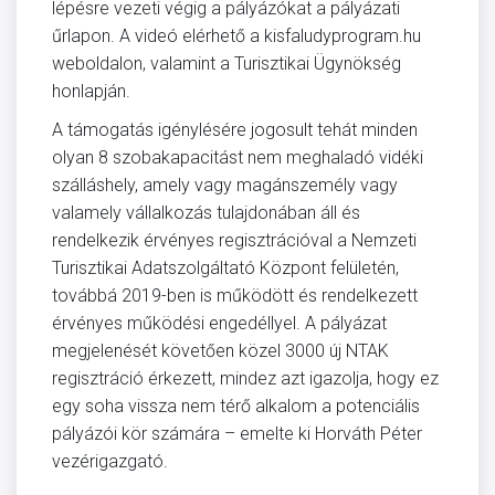
lépésre vezeti végig a pályázókat a pályázati
űrlapon. A videó elérhető a kisfaludyprogram.hu
weboldalon, valamint a Turisztikai Ügynökség
honlapján.
A támogatás igénylésére jogosult tehát minden
olyan 8 szobakapacitást nem meghaladó vidéki
szálláshely, amely vagy magánszemély vagy
valamely vállalkozás tulajdonában áll és
rendelkezik érvényes regisztrációval a Nemzeti
Turisztikai Adatszolgáltató Központ felületén,
továbbá 2019-ben is működött és rendelkezett
érvényes működési engedéllyel. A pályázat
megjelenését követően közel 3000 új NTAK
regisztráció érkezett, mindez azt igazolja, hogy ez
egy soha vissza nem térő alkalom a potenciális
pályázói kör számára – emelte ki Horváth Péter
vezérigazgató.