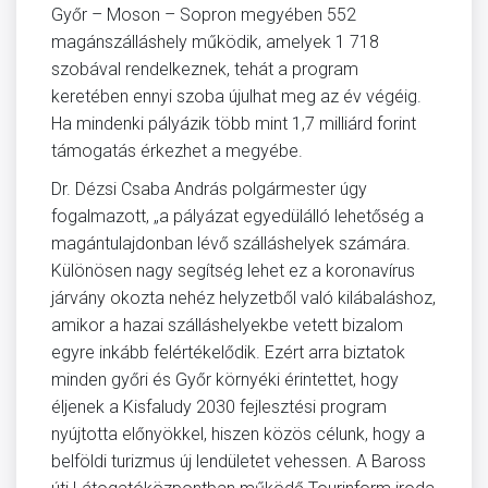
Győr – Moson – Sopron megyében 552
magánszálláshely működik, amelyek 1 718
szobával rendelkeznek, tehát a program
keretében ennyi szoba újulhat meg az év végéig.
Ha mindenki pályázik több mint 1,7 milliárd forint
támogatás érkezhet a megyébe.
Dr. Dézsi Csaba András polgármester úgy
fogalmazott, „a pályázat egyedülálló lehetőség a
magántulajdonban lévő szálláshelyek számára.
Különösen nagy segítség lehet ez a koronavírus
járvány okozta nehéz helyzetből való kilábaláshoz,
amikor a hazai szálláshelyekbe vetett bizalom
egyre inkább felértékelődik. Ezért arra biztatok
minden győri és Győr környéki érintettet, hogy
éljenek a Kisfaludy 2030 fejlesztési program
nyújtotta előnyökkel, hiszen közös célunk, hogy a
belföldi turizmus új lendületet vehessen. A Baross