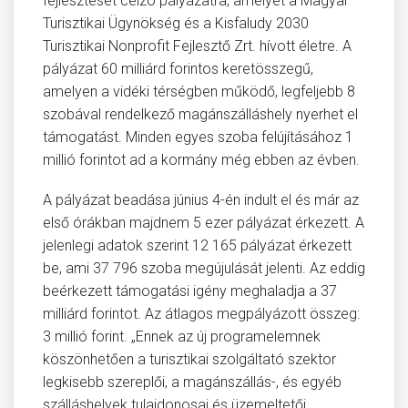
fejlesztését célzó pályázatra, amelyet a Magyar
Turisztikai Ügynökség és a Kisfaludy 2030
Turisztikai Nonprofit Fejlesztő Zrt. hívott életre. A
pályázat 60 milliárd forintos keretösszegű,
amelyen a vidéki térségben működő, legfeljebb 8
szobával rendelkező magánszálláshely nyerhet el
támogatást. Minden egyes szoba felújításához 1
millió forintot ad a kormány még ebben az évben.
A pályázat beadása június 4-én indult el és már az
első órákban majdnem 5 ezer pályázat érkezett. A
jelenlegi adatok szerint 12 165 pályázat érkezett
be, ami 37 796 szoba megújulását jelenti. Az eddig
beérkezett támogatási igény meghaladja a 37
milliárd forintot. Az átlagos megpályázott összeg:
3 millió forint. „Ennek az új programelemnek
köszönhetően a turisztikai szolgáltató szektor
legkisebb szereplői, a magánszállás-, és egyéb
szálláshelyek tulajdonosai és üzemeltetői