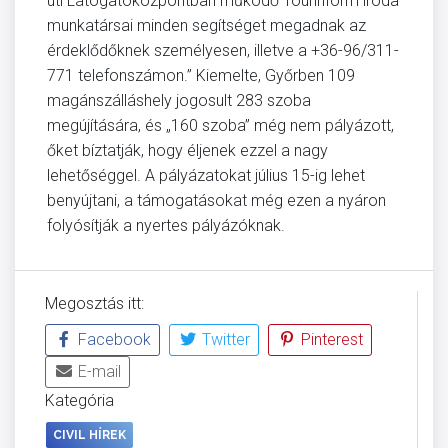
úti Látogatóközpontban működő Tourinform iroda
munkatársai minden segítséget megadnak az
érdeklődőknek személyesen, illetve a +36-96/311-
771 telefonszámon.” Kiemelte, Győrben 109
magánszálláshely jogosult 283 szoba
megújítására, és „160 szoba” még nem pályázott,
őket bíztatják, hogy éljenek ezzel a nagy
lehetőséggel. A pályázatokat július 15-ig lehet
benyújtani, a támogatásokat még ezen a nyáron
folyósítják a nyertes pályázóknak.
Megosztás itt:
Facebook
Twitter
Pinterest
E-mail
Kategória
CIVIL HÍREK