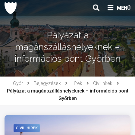
Ugrás
MENÜ
a
tartalomhoz
Pályázat a
magánszálláshelyeknek –
információs pont Győrben
Győr
Bejegyzések
Hírek
Civil hírek
Pályázat a magánszálláshelyeknek – információs pont
Győrben
CIVIL HÍREK