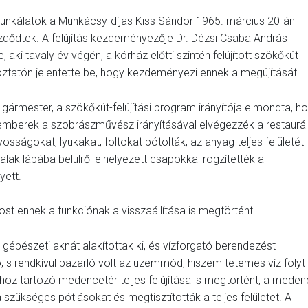
 munkálatok a Munkácsy-díjas Kiss Sándor 1965. március 20-án
 kezdődtek. A felújítás kezdeményezője Dr. Dézsi Csaba András
aki tavaly év végén, a kórház előtti szintén felújított szökőkút
oztatón jelentette be, hogy kezdeményezi ennek a megújítását.
lgármester, a szökőkút-felújítási program irányítója elmondta, h
zakemberek a szobrászművész irányításával elvégezzék a restaurál
osságokat, lyukakat, foltokat pótolták, az anyag teljes felületét
lak lábába belülről elhelyezett csapokkal rögzítették a
yett.
ost ennek a funkciónak a visszaállítása is megtörtént.
j gépészeti aknát alakítottak ki, és vízforgató berendezést
s rendkívül pazarló volt az üzemmód, hiszem tetemes víz folyt 
z tartozó medencetér teljes felújítása is megtörtént, a mede
 szükséges pótlásokat és megtisztították a teljes felületet. A