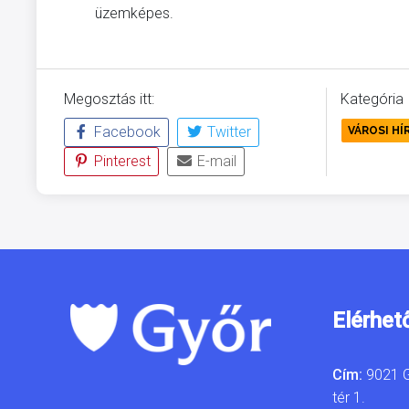
üzemképes.
Megosztás itt:
Kategória
Facebook
Twitter
VÁROSI HÍ
Pinterest
E-mail
Elérhet
Cím:
9021 G
tér 1.