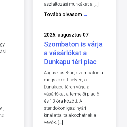
aszfaltozási munkákat a […]
Tovább olvasom
→
2026. augusztus 07.
Szombaton is várja
ogy
ási
a vásárlókat a
Dunkapu téri piac
Augusztus 8-án, szombaton a
megszokott helyen, a
Dunakapu téren várja a
vásárlókat a termelői piac 6
és 13 óra között. A
standokon igazi nyári
el,
kínállattal találkozhatnak a
nce
vevők, […]