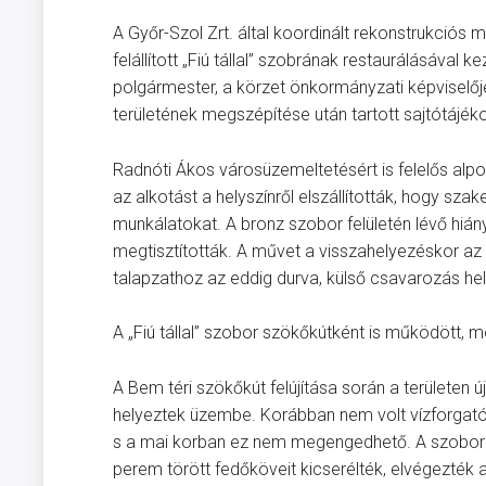
A Győr-Szol Zrt. által koordinált rekonstrukciós
felállított „Fiú tállal” szobrának restaurálásával
polgármester, a körzet önkormányzati képviselője, 
területének megszépítése után tartott sajtótájék
Radnóti Ákos városüzemeltetésért is felelős alpo
az alkotást a helyszínről elszállították, hogy s
munkálatokat. A bronz szobor felületén lévő hiány
megtisztították. A művet a visszahelyezéskor az a
talapzathoz az eddig durva, külső csavarozás hel
A „Fiú tállal” szobor szökőkútként is működött, m
A Bem téri szökőkút felújítása során a területen ú
helyeztek üzembe. Korábban nem volt vízforgató, 
s a mai korban ez nem megengedhető. A szoborho
perem törött fedőköveit kicserélték, elvégezték a