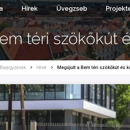
a
Hírek
Üvegzseb
Projekt
em téri szökőkút 
Bejegyzések
Hírek
Megújult a Bem téri szökőkút és 