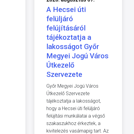
A Hecsei úti
felüljáró
felújításáról
tájékoztatja a
lakosságot Győr
Megyei Jogú Város
Útkezelő
Szervezete
Győr Megyei Jogú Város
Útkezelő Szervezete
tájékoztatja a lakosságot,
hogy a Hecsei úti felüljáró
felújítási munkálatai a végső
szakaszukhoz érkeztek, a
kivitelezés vasárnapig tart. Az