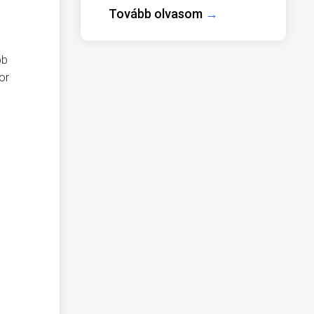
Tovább olvasom
→
bb
or