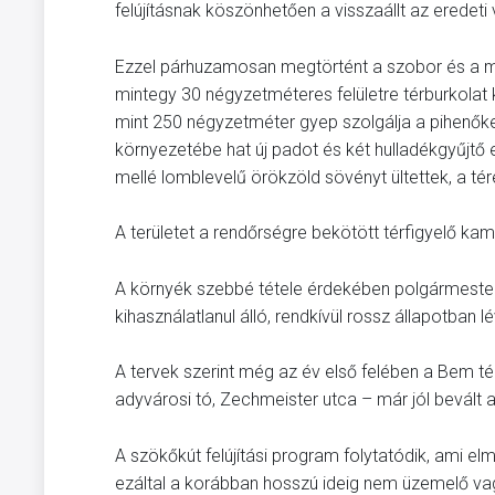
felújításnak köszönhetően a visszaállt az eredet
Ezzel párhuzamosan megtörtént a szobor és a 
mintegy 30 négyzetméteres felületre térburkolat k
mint 250 négyzetméter gyep szolgálja a pihenőke
környezetébe hat új padot és két hulladékgyűjtő 
mellé lomblevelű örökzöld sövényt ültettek, a té
A területet a rendőrségre bekötött térfigyelő kame
A környék szebbé tétele érdekében polgármester
kihasználatlanul álló, rendkívül rossz állapotban l
A tervek szerint még az év első felében a Bem tér
adyvárosi tó, Zechmeister utca – már jól bevált a
A szökőkút felújítási program folytatódik, ami e
ezáltal a korábban hosszú ideig nem üzemelő vagy