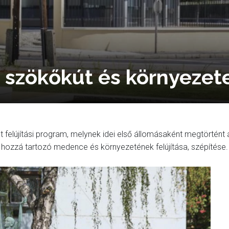
i szökőkút és környezet
 felújítási program, melynek idei első állomásaként megtörtént 
 a hozzá tartozó medence és környezetének felújítása, szépítése.