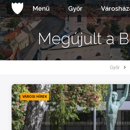
Ugrás
Menü
Győr
Városház
a
tartalomhoz
Megújult a B
Győr
VÁROSI HÍREK