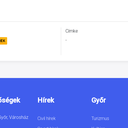
Címke
-
REK
őségek
Hírek
Győr
yőr, Városház
Civil hírek
Turizmus