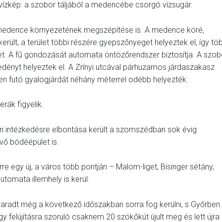
i vízkép: a szobor táljából a medencébe csorgó vízsugár.
medence környezetének megszépítése is. A medence köré,
erült, a terület többi részére gyepszőnyeget helyeztek el, így tö
t. A fű gondozását automata öntözőrendszer biztosítja. A szob
edényt helyeztek el. A Zrínyi utcával párhuzamos járdaszakasz
ren futó gyalogjárdát néhány méterrel odébb helyezték.
rák figyelik.
i intézkedésre elbontása került a szomszédban sok évig
évő bódéépület is.
re egy új, a város több pontján – Malom-liget, Bisinger sétány,
utomata illemhely is kerül.
lmaradt még a következő időszakban sorra fog kerülni, s Győrben
 felújításra szoruló csaknem 20 szökőkút újult meg és lett újra