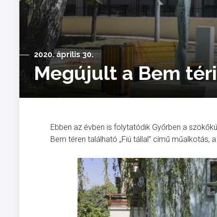
2020. április 30.
Megújult a Bem tér
Ebben az évben is folytatódik Győrben a szökőkút
Bem téren található „Fiú tállal” című műalkotás,