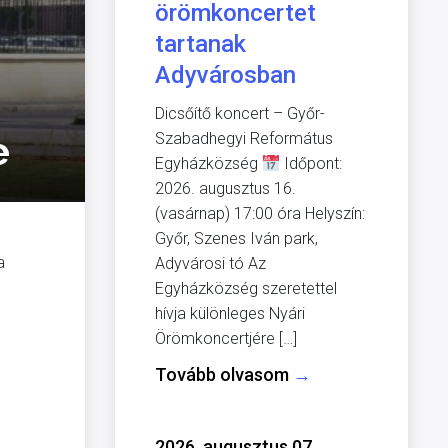
örömkoncertet
tartanak
Adyvárosban
Dicsőítő koncert – Győr-
e
Szabadhegyi Református
Egyházközség
Időpont:
2026. augusztus 16.
(vasárnap) 17:00 óra Helyszín:
Győr, Szenes Iván park,
a
Adyvárosi tó Az
Egyházközség szeretettel
hívja különleges Nyári
Örömkoncertjére […]
Tovább olvasom
→
2026. augusztus 07.