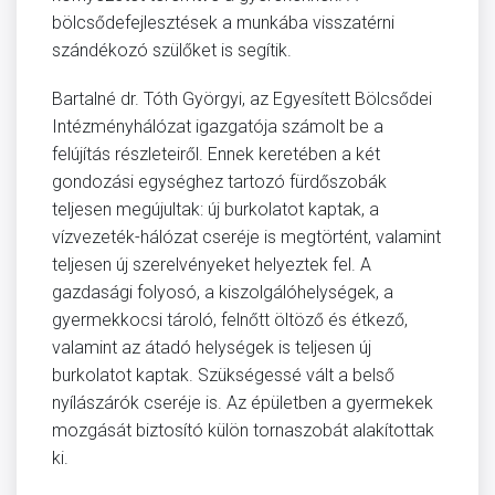
bölcsődefejlesztések a munkába visszatérni
szándékozó szülőket is segítik.
Bartalné dr. Tóth Györgyi, az Egyesített Bölcsődei
Intézményhálózat igazgatója számolt be a
felújítás részleteiről. Ennek keretében a két
gondozási egységhez tartozó fürdőszobák
teljesen megújultak: új burkolatot kaptak, a
vízvezeték-hálózat cseréje is megtörtént, valamint
teljesen új szerelvényeket helyeztek fel. A
gazdasági folyosó, a kiszolgálóhelységek, a
gyermekkocsi tároló, felnőtt öltöző és étkező,
valamint az átadó helységek is teljesen új
burkolatot kaptak. Szükségessé vált a belső
nyílászárók cseréje is. Az épületben a gyermekek
mozgását biztosító külön tornaszobát alakítottak
ki.