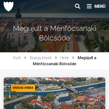
Ugrás
MENÜ
a
tartalomhoz
Megújult a Ménfőcsanaki
Bölcsőde
Győr
Bejegyzések
Hírek
Megújult a
Ménfőcsanaki Bölcsőde
VÁROSI HÍREK