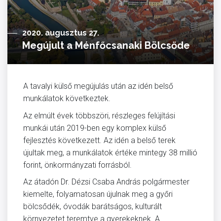
2020. augusztus 27.
Megújult a Ménfőcsanaki Bölcsőde
A tavalyi külső megújulás után az idén belső
munkálatok következtek.
Az elmúlt évek többszöri, részleges felújítási
munkái után 2019-ben egy komplex külső
fejlesztés következett. Az idén a belső terek
újultak meg, a munkálatok értéke mintegy 38 millió
forint, önkormányzati forrásból.
Az átadón Dr. Dézsi Csaba András polgármester
kiemelte, folyamatosan újulnak meg a győri
bölcsődék, óvodák barátságos, kulturált
környezetet teremtve a gyerekeknek. A