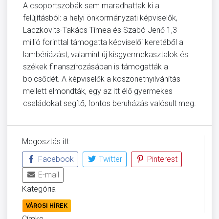
A csoportszobák sem maradhattak ki a
felújításból: a helyi önkormányzati képviselők,
Laczkovits-Takács Tímea és Szabó Jenő 1,3
millió forinttal támogatta képviselői keretéből a
lambériázást, valamint új kisgyermekasztalok és
székek finanszírozásában is támogatták a
bölcsődét. A képviselők a köszönetnyilvánítás
mellett elmondták, egy az itt élő gyermekes
családokat segítő, fontos beruházás valósult meg.
Megosztás itt:
Facebook
Twitter
Pinterest
E-mail
Kategória
VÁROSI HÍREK
Címke