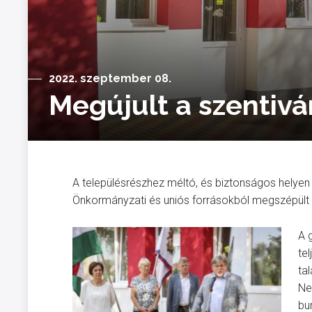
2022. szeptember 08.
Megújult a szentivá
A településrészhez méltó, és biztonságos helyen 
Önkormányzati és uniós forrásokból megszépült é
A 
te
ta
Ne
bu