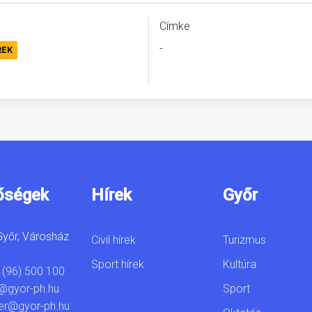
Címke
-
REK
őségek
Hírek
Győr
yőr, Városház
Civil hírek
Turizmus
Sport hírek
Kultúra
 (96) 500 100
Sport
@gyor-ph.hu
er@gyor-ph.hu