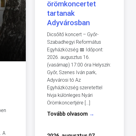
örömkoncertet
tartanak
Adyvárosban
Dicsőítő koncert – Győr-
Szabadhegyi Református
Egyházközség 📅 Időpont:
2026. augusztus 16.
(vasárnap) 17:00 óra Helyszín:
Győr, Szenes Iván park,
Adyvárosi tó Az
Egyházközség szeretettel
hívja különleges Nyári
Örömkoncertjére […]
ben
Tovább olvasom
→
. A
2026. augusztus 07.