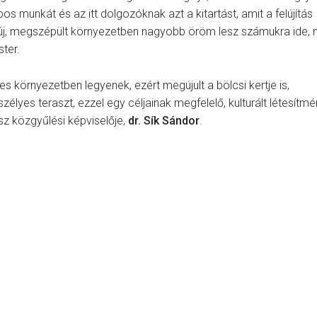
 munkát és az itt dolgozóknak azt a kitartást, amit a felújítás
 új, megszépült környezetben nagyobb öröm lesz számukra ide, 
ster.
 környezetben legyenek, ezért megújult a bölcsi kertje is,
élyes teraszt, ezzel egy céljainak megfelelő, kulturált létesítm
ész közgyűlési képviselője,
dr. Sík Sándor
.