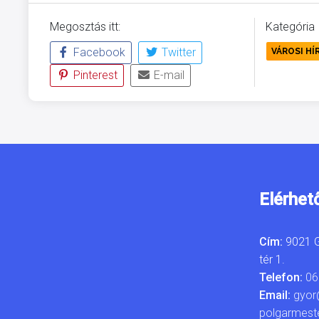
Megosztás itt:
Kategória
Facebook
Twitter
VÁROSI HÍ
Pinterest
E-mail
Elérhet
Cím:
9021 G
tér 1.
Telefon:
06
Email:
gyor
polgarmest