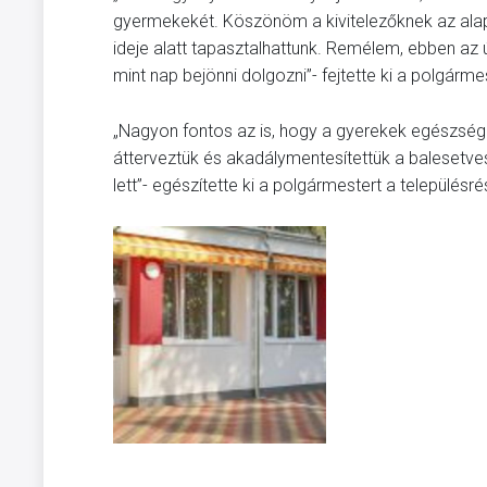
gyermekekét. Köszönöm a kivitelezőknek az alapos
ideje alatt tapasztalhattunk. Remélem, ebben az
mint nap bejönni dolgozni”- fejtette ki a polgárme
„Nagyon fontos az is, hogy a gyerekek egészséges
átterveztük és akadálymentesítettük a balesetvesz
lett”- egészítette ki a polgármestert a településr