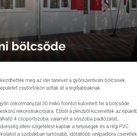
ni bölcsőde
kezdhették meg az idei tanévet a győrszentiváni bölcsisek.
pületet csütörtökön adták át a legifjabbaknak.
győri önkormányzat 30 millió forintot különített fel a bölcsőde
ljeskörű rekonstrukciójára. Ebből a pénzből kicserélték az épület
lálható 4 csoportszoba, valamint a sószoba padlózatát,
dvesség elleni szigetelést kaptak a helyiségek és a régi PVC
rkolatot a szobákban tartósabb, időtállóbb vinilpadlóra cserélték