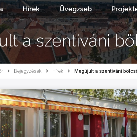
a
Hírek
Üvegzseb
Projekt
lt a szentiváni b
őr
Bejegyzések
Hírek
Megújult a szentiváni bölc