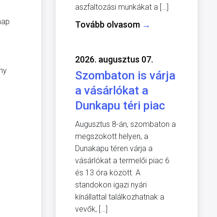
aszfaltozási munkákat a […]
nap
Tovább olvasom
→
2026. augusztus 07.
ény
Szombaton is várja
a vásárlókat a
Dunkapu téri piac
Augusztus 8-án, szombaton a
megszokott helyen, a
Dunakapu téren várja a
vásárlókat a termelői piac 6
és 13 óra között. A
standokon igazi nyári
kínállattal találkozhatnak a
vevők, […]