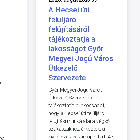
A Hecsei úti
felüljáró
felújításáról
tájékoztatja a
lakosságot Győr
Megyei Jogú Város
Útkezelő
Szervezete
e
Győr Megyei Jogú Város
Útkezelő Szervezete
tájékoztatja a lakosságot,
hogy a Hecsei úti felüljáró
felújítási munkálatai a végső
szakaszukhoz érkeztek, a
kivitelezés vasárnapig tart. Az
abb