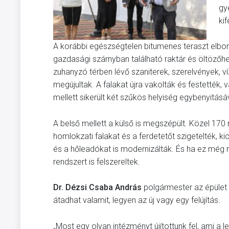
gy
kif
A korábbi egészségtelen bitumenes teraszt elbont
gazdasági szárnyban található raktár és öltözőhe
zuhanyzó térben lévő szaniterek, szerelvények, ví
megújultak. A falakat újra vakolták és festették,
mellett sikerült két szűkös helyiség egybenyitásáva
A belső mellett a külső is megszépült. Közel 170 m
homlokzati falakat és a ferdetetőt szigetelték, k
és a hőleadókat is modernizálták. És ha ez még
rendszert is felszereltek.
Dr. Dézsi Csaba András
polgármester az épület
átadhat valamit, legyen az új vagy egy felújítás.
„Most egy olyan intézményt újítottunk fel, ami a l