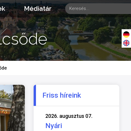
ek
Médiatár
ölcsőde
sőde
Friss híreink
2026. augusztus 07.
Nyári