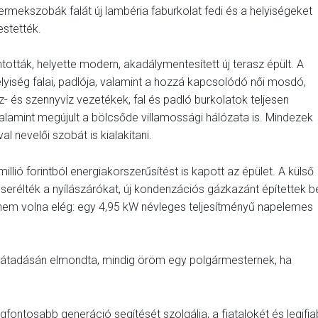
ermekszobák falát új lambéria faburkolat fedi és a helyiségeket
estették.
ották, helyette modern, akadálymentesített új terasz épült. A
lyiség falai, padlója, valamint a hozzá kapcsolódó női mosdó,
z- és szennyvíz vezetékek, fal és padló burkolatok teljesen
 valamint megújult a bölcsőde villamossági hálózata is. Mindezek
l nevelői szobát is kialakítani.
illió forintból energiakorszerűsítést is kapott az épület. A külső
icserélték a nyílászárókat, új kondenzációs gázkazánt építettek b
 nem volna elég: egy 4,95 kW névleges teljesítményű napelemes
 átadásán elmondta, mindig öröm egy polgármesternek, ha
egfontosabb generáció segítését szolgálja, a fiatalokét és legifj