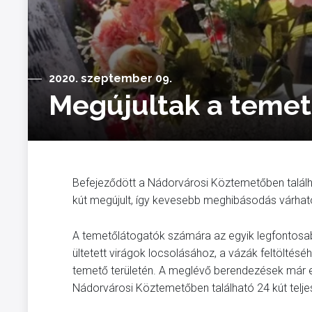
2020. szeptember 09.
Megújultak a temet
Befejeződött a Nádorvárosi Köztemetőben találh
kút megújult, így kevesebb meghibásodás várhat
A temetőlátogatók számára az egyik legfontosabb 
ültetett virágok locsolásához, a vázák feltöltésé
temető területén. A meglévő berendezések már e
Nádorvárosi Köztemetőben található 24 kút teljes 