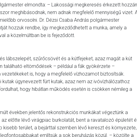
polgármester elmondta: – Lakossági megkeresés érkezett hozzá
okszor meghibásodnak, nem adnak megfelelő mennyiségű vizet. 
 mielőbb orvosolni. Dr. Dézsi Csaba András polgármester
útját hozzuk rendbe, így megkezdődhetett a munka, amely a
val a közelmúltban be is fejeződött.
s lábszelepét, szűrőcsövét és a kútfejeket, azaz magát a kút
ben található eltömődések – például a fák gyökérzete –
k a vezetékeket is, hogy a megfelelő vízhozamot biztosítsák.
i kutak úgynevezett fúrt kutak, azaz nem az ivóvízhálózathoz
fordulhat, hogy hibátlan működés esetén is csökken némileg a
lmúlt években jelentős rekonstrukciós munkákat végeztünk a
, az előtte lévő virágpiac burkolatát, bent a ravatalozó épületét 
b kisebb terület, a bejárttal szemben lévő kereszt és környezete,
 legfontosabbakat említsük a sok beruházás közül. – közölte a