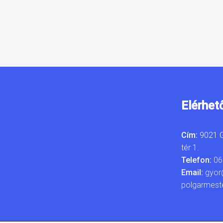
Elérhet
Cím:
9021 G
tér 1.
Telefon:
06
Email:
gyor
polgarmest