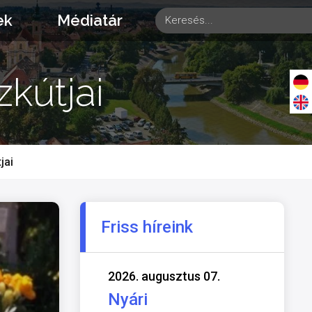
ek
Médiatár
kútjai
jai
Friss híreink
2026. augusztus 07.
Nyári