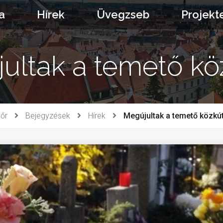
a
Hírek
Üvegzseb
Projekt
ultak a temető köz
őr
Bejegyzések
Hírek
Megújultak a temető közkút