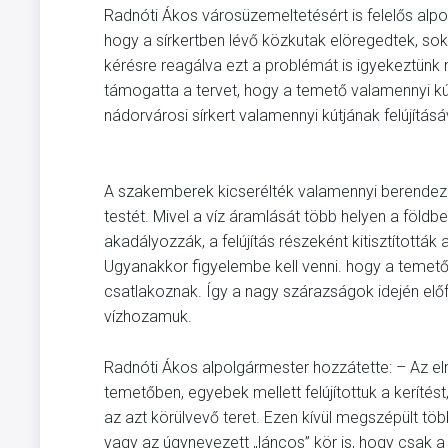
Radnóti Ákos városüzemeltetésért is felelős al
hogy a sírkertben lévő közkutak elöregedtek, s
kérésre reagálva ezt a problémát is igyekeztünk
támogatta a tervet, hogy a temető valamennyi k
nádorvárosi sírkert valamennyi kútjának felújításá
A szakemberek kicserélték valamennyi berendezé
testét. Mivel a víz áramlását több helyen a föld
akadályozzák, a felújítás részeként kitisztítottá
Ugyanakkor figyelembe kell venni. hogy a temető
csatlakoznak. Így a nagy szárazságok idején elő
vízhozamuk.
Radnóti Ákos alpolgármester hozzátette: – Az e
temetőben, egyebek mellett felújítottuk a kerítést
az azt körülvevő teret. Ezen kívül megszépült töb
vagy az úgynevezett „láncos” kör is, hogy csak a