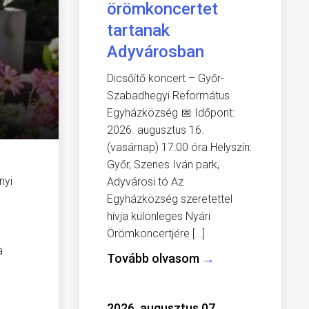
örömkoncertet
tartanak
Adyvárosban
Dicsőítő koncert – Győr-
Szabadhegyi Református
Egyházközség 📅 Időpont:
2026. augusztus 16.
(vasárnap) 17:00 óra Helyszín:
Győr, Szenes Iván park,
nyi
Adyvárosi tó Az
Egyházközség szeretettel
hívja különleges Nyári
Örömkoncertjére […]
a
Tovább olvasom
→
2026. augusztus 07.