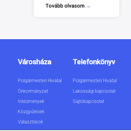
Tovább olvasom
→
Városháza
Telefonkönyv
Polgármesteri Hivatal
Polgármesteri Hivatal
Önkormányzat
Lakossági kapcsolat
Intézmények
Sajtókapcsolat
Közgyűlések
Választások