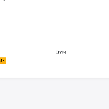
Címke
-
REK