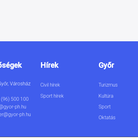
őségek
Hírek
Győr
yőr, Városház
Civil hírek
Turizmus
Sport hírek
Kultúra
 (96) 500 100
Sport
@gyor-ph.hu
er@gyor-ph.hu
Oktatás