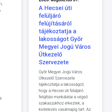
m,
A Hecsei úti
A
felüljáró
felújításáról
tájékoztatja a
lakosságot Győr
Megyei Jogú Város
Útkezelő
Szervezete
Győr Megyei Jogú Város
Útkezelő Szervezete
tájékoztatja a lakosságot,
hogy a Hecsei úti felüljáró
felújítási munkálatai a végső
és
szakaszukhoz érkeztek, a
kivitelezés vasárnapig tart. Az