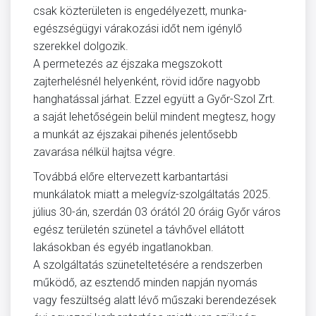
csak közterületen is engedélyezett, munka-
egészségügyi várakozási időt nem igénylő
szerekkel dolgozik.
A permetezés az éjszaka megszokott
zajterhelésnél helyenként, rövid időre nagyobb
hanghatással járhat. Ezzel együtt a Győr-Szol Zrt.
a saját lehetőségein belül mindent megtesz, hogy
a munkát az éjszakai pihenés jelentősebb
zavarása nélkül hajtsa végre.
Továbbá előre eltervezett karbantartási
munkálatok miatt a melegvíz-szolgáltatás 2025.
július 30-án, szerdán 03 órától 20 óráig Győr város
egész területén szünetel a távhővel ellátott
lakásokban és egyéb ingatlanokban.
A szolgáltatás szüneteltetésére a rendszerben
működő, az esztendő minden napján nyomás
vagy feszültség alatt lévő műszaki berendezések