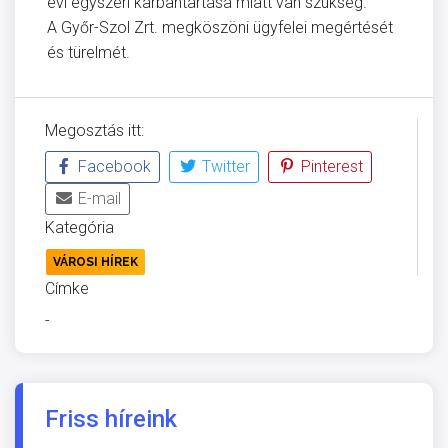
évi egyszeri karbantartása miatt van szükség.
A Győr-Szol Zrt. megköszöni ügyfelei megértését
és türelmét.
Megosztás itt:
Facebook
Twitter
Pinterest
E-mail
Kategória
VÁROSI HÍREK
Címke
-
Friss híreink