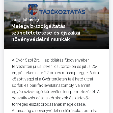
2025. július 23.
Melegvíz-szolgáltatás
szüneteletetése és éjszakai
növényvédelmi munkák
A Győr-Szol Zrt. – az időjárás függvényében –
tervezetten július 24-én, csütörtökön és július 25-
én, pénteken este 22 óra és másnap reggel 6 óra
között végzi el a Győr területén található utcai
sorfák és parkfák levélaknázómoly, valamint
egyéb szívó-rágó kártevők elleni permetezését. A
beavatkozás célja a kórokozók és kártevők
tömeges elszaporodásának megelőzése.
A társaság a növényvédelmi előírásokat betartva,