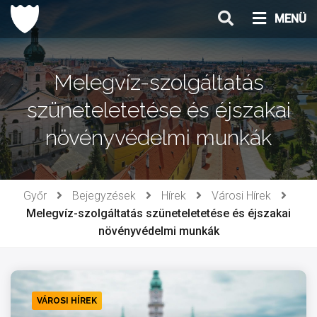
Ugrás
MENÜ
a
tartalomhoz
Melegvíz-szolgáltatás
szüneteletetése és éjszakai
növényvédelmi munkák
Győr
Bejegyzések
Hírek
Városi Hírek
Melegvíz-szolgáltatás szüneteletetése és éjszakai
növényvédelmi munkák
VÁROSI HÍREK