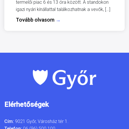
termelői piac 6 és 13 óra között. A standokon
igazi nyári kínállattal találkozhatnak a vevők, […]
Tovább olvasom
→
Elérhetőségek
Cím:
9021 Győr, Városház tér 1.
Telefon:
06 (96) 500 100