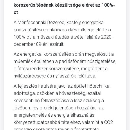
korszerűsítésének készültsége eléret az 100%-
ot
A Ménfőcsanaki Bezerédj kastély energetikai
korszerűsítési munkáinak a készültsége elérte a
100%-ot, a műszaki átadás-átvételi eljárás 2020.
december 09-én lezárult.
Az energetikai korszerűsítés során megvalósult a
műemlék épületben a padlásfödém hőszigetelése,
a fűtési rendszer korszerűsítése, megtörtént a
nyílászárócsere és nyílászárók felújítása.
A fejlesztés hatására javul az épület hőtechnikai
adottsága, csökken a hőveszteség, ezáltal
kevesebb hő felhasználására lesz szükség a
jövőben. Így projekt jelentősen hozzájárul az
energiatermelés és energiafelhasználás
környezettudatosabbá tételéhez, valamint a CO2
emisszió csökkentés révén a fenntartható