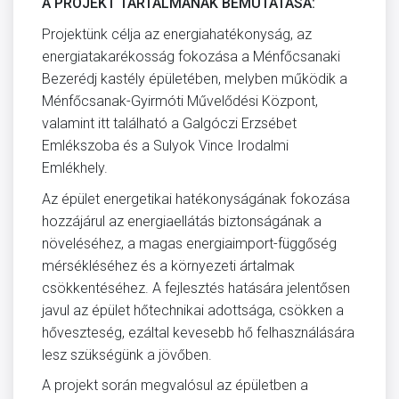
A PROJEKT TARTALMÁNAK BEMUTATÁSA:
Projektünk célja az energiahatékonyság, az
energiatakarékosság fokozása a Ménfőcsanaki
Bezerédj kastély épületében, melyben működik a
Ménfőcsanak-Gyirmóti Művelődési Központ,
valamint itt található a Galgóczi Erzsébet
Emlékszoba és a Sulyok Vince Irodalmi
Emlékhely.
Az épület energetikai hatékonyságának fokozása
hozzájárul az energiaellátás biztonságának a
növeléséhez, a magas energiaimport-függőség
mérsékléséhez és a környezeti ártalmak
csökkentéséhez. A fejlesztés hatására jelentősen
javul az épület hőtechnikai adottsága, csökken a
hőveszteség, ezáltal kevesebb hő felhasználására
lesz szükségünk a jövőben.
A projekt során megvalósul az épületben a