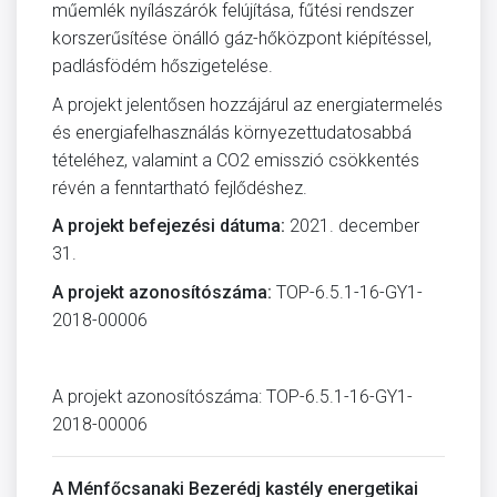
műemlék nyílászárók felújítása, fűtési rendszer
korszerűsítése önálló gáz-hőközpont kiépítéssel,
padlásfödém hőszigetelése.
A projekt jelentősen hozzájárul az energiatermelés
és energiafelhasználás környezettudatosabbá
tételéhez, valamint a CO2 emisszió csökkentés
révén a fenntartható fejlődéshez.
A projekt befejezési dátuma:
2021. december
31.
A projekt azonosítószáma:
TOP-6.5.1-16-GY1-
2018-00006
A projekt azonosítószáma: TOP-6.5.1-16-GY1-
2018-00006
A Ménfőcsanaki Bezerédj kastély energetikai