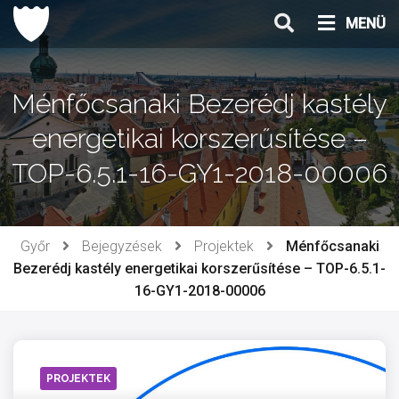
Ugrás
MENÜ
a
tartalomhoz
Ménfőcsanaki Bezerédj kastély
energetikai korszerűsítése –
TOP-6.5.1-16-GY1-2018-00006
Győr
Bejegyzések
Projektek
Ménfőcsanaki
Bezerédj kastély energetikai korszerűsítése – TOP-6.5.1-
16-GY1-2018-00006
PROJEKTEK