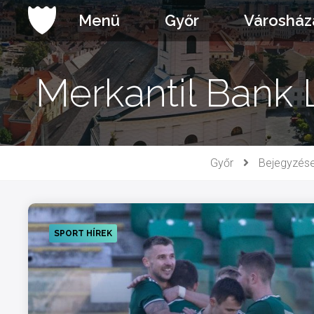
Ugrás
Menü
Győr
Városház
a
tartalomhoz
Merkantil Bank 
Győr
Bejegyzés
SPORT HÍREK