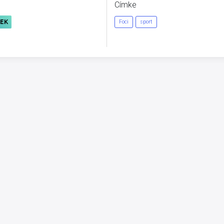
Címke
REK
Foci
sport