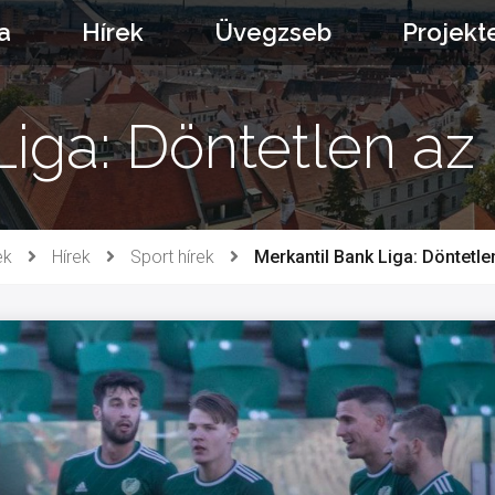
a
Hírek
Üvegzseb
Projekt
Liga: Döntetlen a
ek
Hírek
Sport hírek
Merkantil Bank Liga: Döntetl