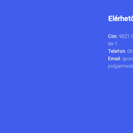
Elérhet
Cím:
9021 G
tér 1.
Telefon:
06
Email:
gyor
polgarmest