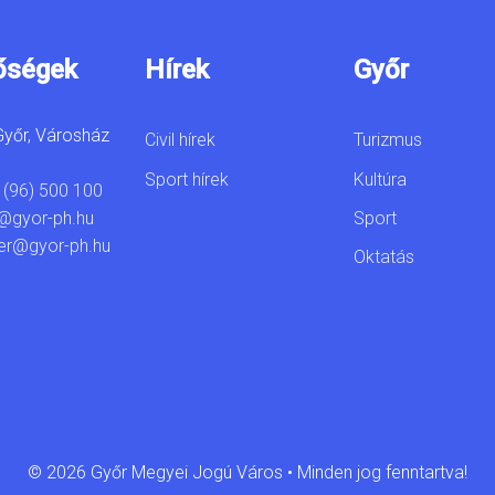
őségek
Hírek
Győr
yőr, Városház
Civil hírek
Turizmus
Sport hírek
Kultúra
 (96) 500 100
Sport
@gyor-ph.hu
er@gyor-ph.hu
Oktatás
© 2026 Győr Megyei Jogú Város • Minden jog fenntartva!