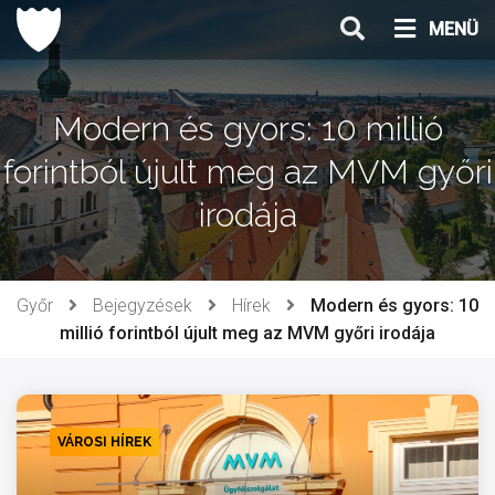
Ugrás
MENÜ
a
tartalomhoz
Modern és gyors: 10 millió
forintból újult meg az MVM győri
irodája
Győr
Bejegyzések
Hírek
Modern és gyors: 10
millió forintból újult meg az MVM győri irodája
VÁROSI HÍREK