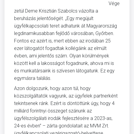
Vége
zetül Deme Krisztián Szabolcs vázolta a
beruházás jelentőségét. „Egy megújult
ügyfélkapcsolati teret adhatunk át Magyarország
legdinamikusabban fejlődő városában, Győrben.
Fontos ez azért is, mert ebben az irodában 25
ezer látogatót fogadtak kollégáink az elmúlt
évben, ami jelentős szám. Olyan körülmények
között kell a lakosságot fogadnunk, ahova mi is
és munkatársaink is szívesen látogatunk. Ez egy
egymásra találás.
Azon dolgozunk, hogy azon túl, hogy
közszolgáltatók vagyunk, az ügyfelek partnerként
tekintsenek ránk. Ezért is döntöttünk úgy, hogy 4
milliárd forintnyi összeget szánunk az
ügyfélszolgálati irodák fejlesztésére a 2023-as,
24-es évben” – zárta gondolatait az MVM Zrt.
ügyfélkapcsolati vezérigazgató-helyettese.