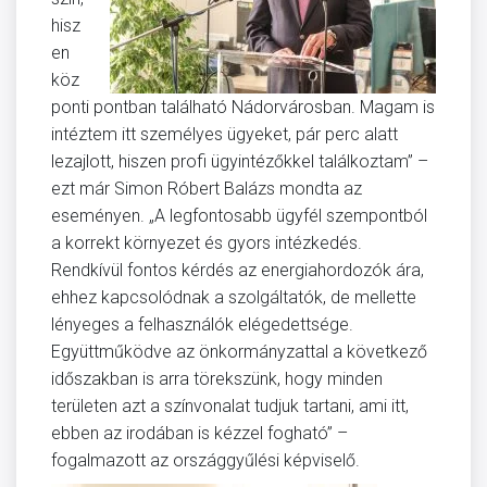
hisz
en
köz
ponti pontban található Nádorvárosban. Magam is
intéztem itt személyes ügyeket, pár perc alatt
lezajlott, hiszen profi ügyintézőkkel találkoztam” –
ezt már Simon Róbert Balázs mondta az
eseményen. „A legfontosabb ügyfél szempontból
a korrekt környezet és gyors intézkedés.
Rendkívül fontos kérdés az energiahordozók ára,
ehhez kapcsolódnak a szolgáltatók, de mellette
lényeges a felhasználók elégedettsége.
Együttműködve az önkormányzattal a következő
időszakban is arra törekszünk, hogy minden
területen azt a színvonalat tudjuk tartani, ami itt,
ebben az irodában is kézzel fogható” –
fogalmazott az országgyűlési képviselő.