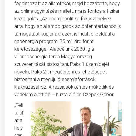
fogalmazott az államtitkár, majd hozzátette, hogy
az online ügyintézés mellett, ma is fontos a fizikai
kiszolgálás. „Az energiapolitika fókuszt helyez
arra, hogy az állampolgárok az önfenntartáshoz is
támogatást kapjanak, ezért is indult el például a
napenergia program, 75 milliárd forint
keretösszeggel. Alapcélunk 2030-ig a
villamosenergia terén Magyarország
szuverenitását biztosítani, Paks 1 üzemidejét
növelni, Paks 2-t megépíteni és lehetőséget
biztosítani a megújuló energiaforrások
kiaknázásához. A rezsicsökkentés működik és
védelem alatt áll” – húzta alá dr. Czepek Gábor.
„Teli
talál
at a
hely
szín,