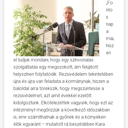
„Fo
nto
s
nap
a
mai,
hisz
en
el tudjuk mondani, hogy egy színvonalas
szolgáltatás egy megszokott, ám felújított
helyszínen folytatódik. Rezsivédelem tekintetében
újra és újra van feladata a kormánynak, hiszen a
baloldal arra törekszik, hogy megszüntesse a
rezsivédelmet, azt amit évekkel ezelőtt
kidolgoztunk. Elkötelezettek vagyunk, hogy ezt az
intézményt megőrizzük a következő időszakban
is, erre számíthatnak a győriek és a környéken
élők egyaránt – mutatott rá beszédében Kara