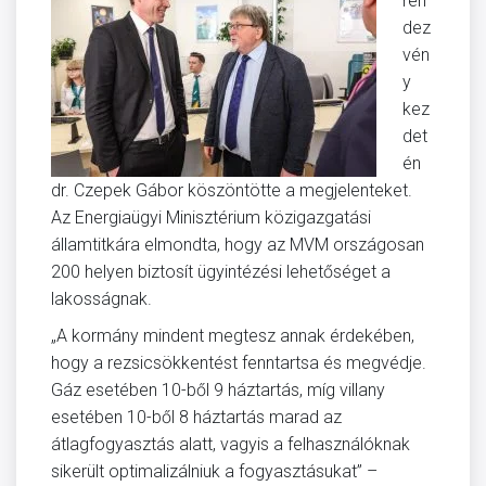
ren
dez
vén
y
kez
det
én
dr. Czepek Gábor köszöntötte a megjelenteket.
Az Energiaügyi Minisztérium közigazgatási
államtitkára elmondta, hogy az MVM országosan
200 helyen biztosít ügyintézési lehetőséget a
lakosságnak.
„A kormány mindent megtesz annak érdekében,
hogy a rezsicsökkentést fenntartsa és megvédje.
Gáz esetében 10-ből 9 háztartás, míg villany
esetében 10-ből 8 háztartás marad az
átlagfogyasztás alatt, vagyis a felhasználóknak
sikerült optimalizálniuk a fogyasztásukat” –