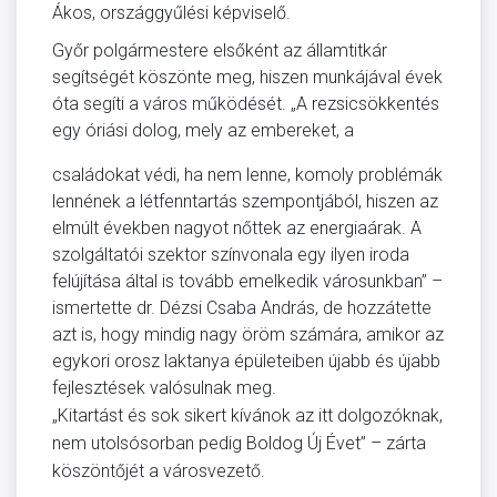
Ákos, országgyűlési képviselő.
Győr polgármestere elsőként az államtitkár
segítségét köszönte meg, hiszen munkájával évek
óta segíti a város működését. „A rezsicsökkentés
egy óriási
dolog, mely az embereket, a
családokat védi, ha nem lenne, komoly problémák
lennének a létfenntartás szempontjából, hiszen az
elmúlt években nagyot nőttek az energiaárak. A
szolgáltatói szektor színvonala egy ilyen iroda
felújítása által is tovább emelkedik városunkban” –
ismertette dr. Dézsi Csaba András, de hozzátette
azt is, hogy mindig nagy öröm számára, amikor az
egykori orosz laktanya épületeiben újabb és újabb
fejlesztések valósulnak meg.
„Kitartást és sok sikert kívánok az itt dolgozóknak,
nem utolsósorban pedig Boldog Új Évet” – zárta
köszöntőjét a városvezető.