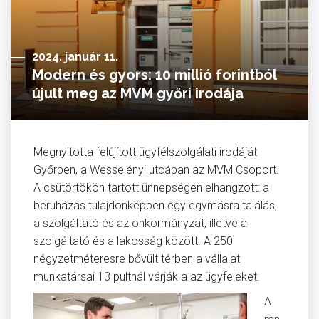
2024. január 11.
Modern és gyors: 10 millió forintból
újult meg az MVM győri irodája
Megnyitotta felújított ügyfélszolgálati irodáját
Győrben, a Wesselényi utcában az MVM Csoport.
A csütörtökön tartott ünnepségen elhangzott: a
beruházás tulajdonképpen egy egymásra találás,
a szolgáltató és az önkormányzat, illetve a
szolgáltató és a lakosság között. A 250
négyzetméteresre bővült térben a vállalat
munkatársai 13 pultnál várják a az ügyfeleket.
A