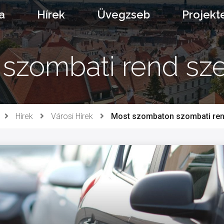
a
Hírek
Üvegzseb
Projekt
zombati rend sze
Hírek
Városi Hírek
Most szombaton szombati rend