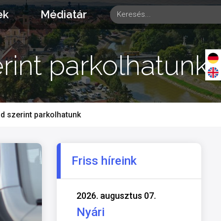
ek
Médiatár
rint parkolhatunk
 szerint parkolhatunk
Friss híreink
2026. augusztus 07.
Nyári