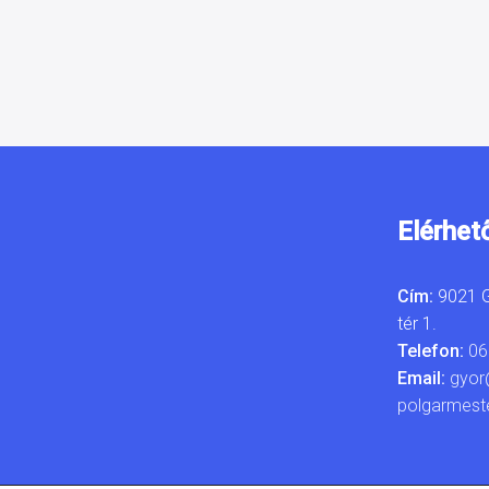
Elérhet
Cím:
9021 G
tér 1.
Telefon:
06
Email:
gyor
polgarmest