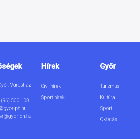
őségek
Hírek
Győr
yőr, Városház
Civil hírek
Turizmus
Sport hírek
Kultúra
 (96) 500 100
Sport
@gyor-ph.hu
er@gyor-ph.hu
Oktatás