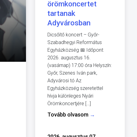
örömkoncertet
tartanak
Adyvárosban
Dicsőítő koncert – Győr-
Szabadhegyi Református
Egyházközség 📅 Időpont:
2026. augusztus 16.
(vasárnap) 17:00 óra Helyszín:
Győr, Szenes Iván park,
Adyvárosi tó Az
Egyházközség szeretettel
hívja különleges Nyári
Örömkoncertjére […]
Tovább olvasom
→
2026. augusztus 07.