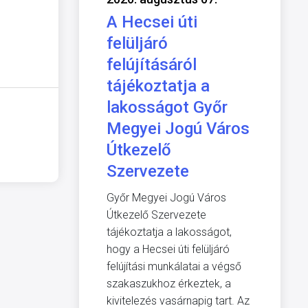
A Hecsei úti
felüljáró
felújításáról
tájékoztatja a
lakosságot Győr
Megyei Jogú Város
Útkezelő
Szervezete
Győr Megyei Jogú Város
Útkezelő Szervezete
tájékoztatja a lakosságot,
hogy a Hecsei úti felüljáró
felújítási munkálatai a végső
szakaszukhoz érkeztek, a
kivitelezés vasárnapig tart. Az