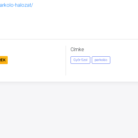
parkolo-halozat/
Címke
REK
Győr-Szol
parkolás