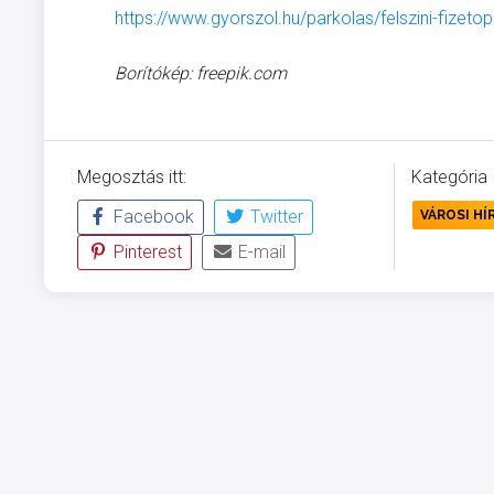
https://www.gyorszol.hu/parkolas/felszini-fizeto
Borítókép: freepik.com
Megosztás itt:
Kategória
Facebook
Twitter
VÁROSI HÍ
Pinterest
E-mail