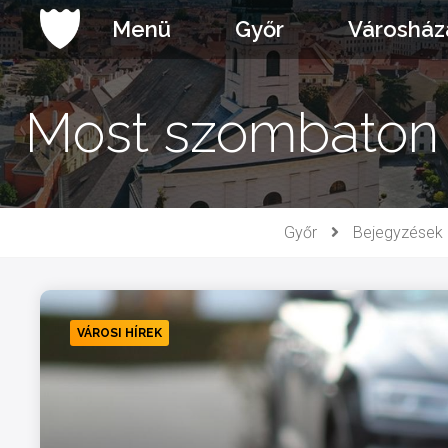
Ugrás
Menü
Győr
Városház
a
tartalomhoz
Most szombaton s
Győr
Bejegyzések
VÁROSI HÍREK