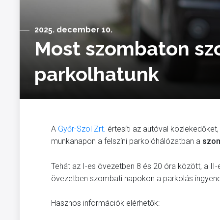
2025. december 10.
Most szombaton szo
parkolhatunk
A
Győr-Szol Zrt.
értesíti az autóval közlekedőke
munkanapon a felszíni parkolóhálózatban a
szom
Tehát az I-es övezetben 8 és 20 óra között, a II-es
övezetben szombati napokon a parkolás ingyene
Hasznos információk elérhetők: