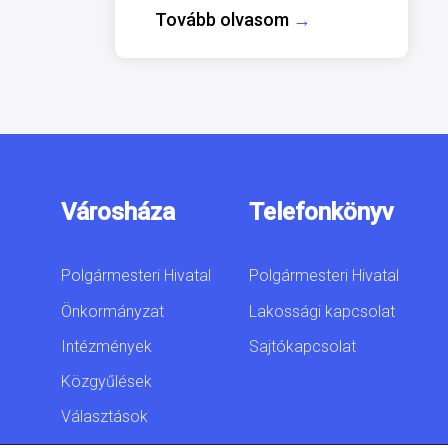
Tovább olvasom
→
Városháza
Telefonkönyv
Polgármesteri Hivatal
Polgármesteri Hivatal
Önkormányzat
Lakossági kapcsolat
Intézmények
Sajtókapcsolat
Közgyűlések
Választások