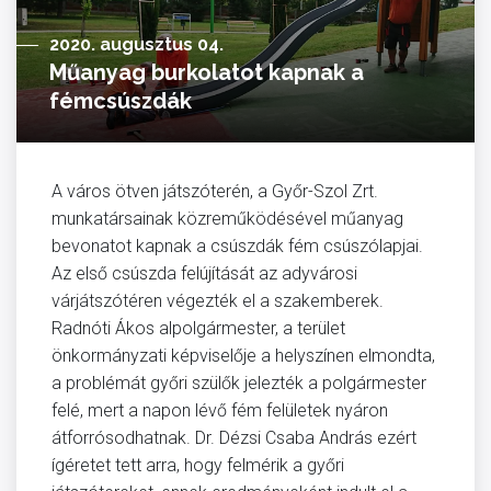
2020. augusztus 04.
Műanyag burkolatot kapnak a
fémcsúszdák
A város ötven játszóterén, a Győr-Szol Zrt.
munkatársainak közreműködésével műanyag
bevonatot kapnak a csúszdák fém csúszólapjai.
Az első csúszda felújítását az adyvárosi
várjátszótéren végezték el a szakemberek.
Radnóti Ákos alpolgármester, a terület
önkormányzati képviselője a helyszínen elmondta,
a problémát győri szülők jelezték a polgármester
felé, mert a napon lévő fém felületek nyáron
átforrósodhatnak. Dr. Dézsi Csaba András ezért
ígéretet tett arra, hogy felmérik a győri