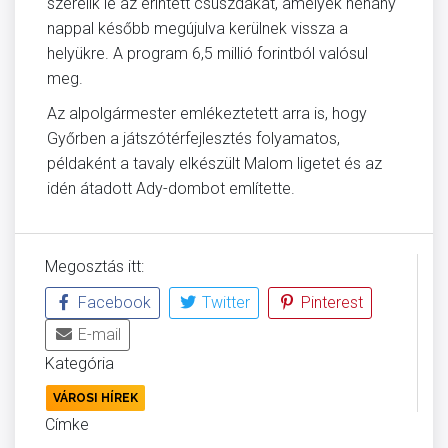
szerelik le az érintett csúszdákat, amelyek néhány
nappal később megújulva kerülnek vissza a
helyükre. A program 6,5 millió forintból valósul
meg.
Az alpolgármester emlékeztetett arra is, hogy
Győrben a játszótérfejlesztés folyamatos,
példaként a tavaly elkészült Malom ligetet és az
idén átadott Ady-dombot említette.
Megosztás itt:
Facebook
Twitter
Pinterest
E-mail
Kategória
VÁROSI HÍREK
Címke