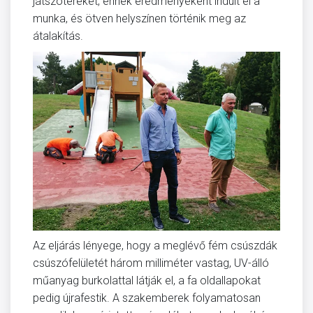
játszótereket, ennek eredményeként indult el a
munka, és ötven helyszínen történik meg az
átalakítás.
Az eljárás lényege, hogy a meglévő fém csúszdák
csúszófelületét három milliméter vastag, UV-álló
műanyag burkolattal látják el, a fa oldallapokat
pedig újrafestik. A szakemberek folyamatosan