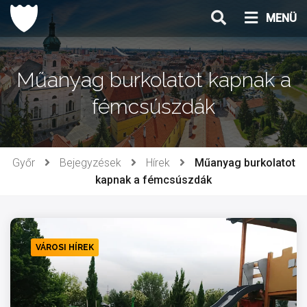
Ugrás
MENÜ
a
tartalomhoz
Műanyag burkolatot kapnak a
fémcsúszdák
Győr
Bejegyzések
Hírek
Műanyag burkolatot
kapnak a fémcsúszdák
VÁROSI HÍREK