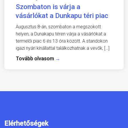
Szombaton is várja a
vásárlókat a Dunkapu téri piac
Augusztus 8-án, szombaton a megszokott
helyen, a Dunakapu téren várja a vásárlókat a
termelői piac 6 és 13 óra között. A standokon
igazi nyári kínállattal találkozhatnak a vevők, […]
Tovább olvasom
→
Elérhetőségek