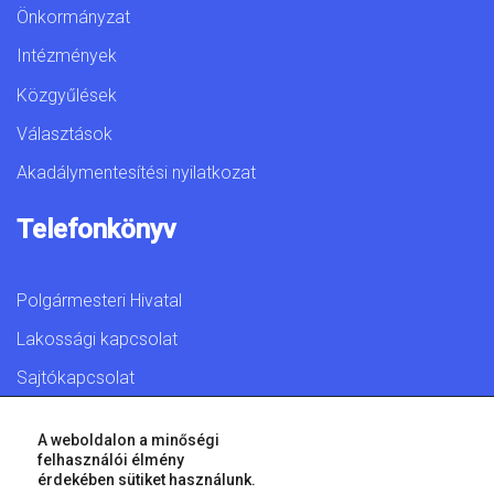
Önkormányzat
Intézmények
Közgyűlések
Választások
Akadálymentesítési nyilatkozat
Telefonkönyv
Polgármesteri Hivatal
Lakossági kapcsolat
Sajtókapcsolat
A weboldalon a minőségi
felhasználói élmény
érdekében sütiket használunk.
© 2026 Győr Megyei Jogú Város • Minden jog fenntartva!