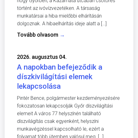
hogy Győrben, a Kazamata utcában csőtörés
történt az ivóvízvezetéken. A társaság
munkatársai a hiba mielőbbi elhárításán
dolgoznak. A hibaelhárítás ideje alatt a […]
Tovább olvasom
→
2026. augusztus 04.
A napokban befejeződik a
díszkivilágítási elemek
lekapcsolása
Pintér Bence, polgármester kezdeményezésére
fokozatosan lekapcsolják Győr díszvilágítási
elemeit A város 77 helyszínén található
díszvilágítás csak egyenként, helyszíni
munkavégzéssel kapcsolható le, ezért a
folyamat több ütemben valósul meg. […]