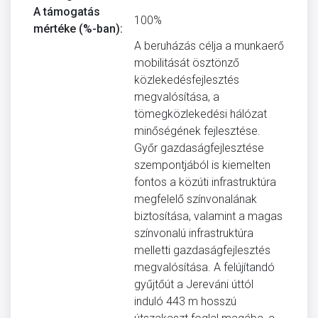
A támogatás
100%
mértéke (%-ban):
A beruházás célja a munkaerő
mobilitását ösztönző
közlekedésfejlesztés
megvalósítása, a
tömegközlekedési hálózat
minőségének fejlesztése.
Győr gazdaságfejlesztése
szempontjából is kiemelten
fontos a közúti infrastruktúra
megfelelő színvonalának
biztosítása, valamint a magas
színvonalú infrastruktúra
melletti gazdaságfejlesztés
megvalósítása. A felújítandó
gyűjtőút a Jereváni úttól
induló 443 m hosszú