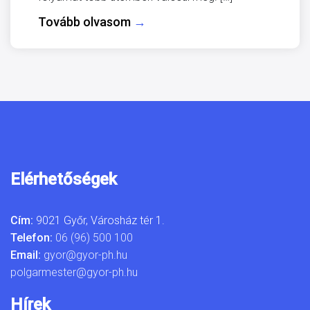
Tovább olvasom
→
Elérhetőségek
Cím:
9021 Győr, Városház tér 1.
Telefon:
06 (96) 500 100
Email:
gyor@gyor-ph.hu
polgarmester@gyor-ph.hu
Hírek