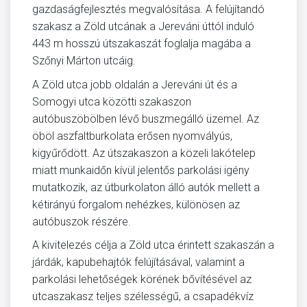
gazdaságfejlesztés megvalósítása. A felújítandó
szakasz a Zöld utcának a Jereváni úttól induló
443 m hosszú útszakaszát foglalja magába a
Szőnyi Márton utcáig.
A Zöld utca jobb oldalán a Jereváni út és a
Somogyi utca közötti szakaszon
autóbuszöbölben lévő buszmegálló üzemel. Az
öböl aszfaltburkolata erősen nyomvályús,
kigyűrődött. Az útszakaszon a közeli lakótelep
miatt munkaidőn kívül jelentős parkolási igény
mutatkozik, az útburkolaton álló autók mellett a
kétirányú forgalom nehézkes, különösen az
autóbuszok részére.
A kivitelezés célja a Zöld utca érintett szakaszán a
járdák, kapubehajtók felújításával, valamint a
parkolási lehetőségek körének bővítésével az
utcaszakasz teljes szélességű, a csapadékvíz