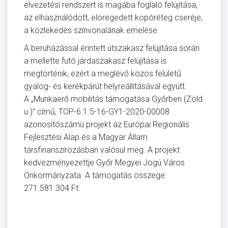
elvezetési rendszert is magába foglaló felújítása,
az elhasználódott, elöregedett kopóréteg cseréje,
a közlekedés színvonalának emelése.
A beruházással érintett útszakasz felújítása során
a mellette futó járdaszakasz felújítása is
megtörténik, ezért a meglévő közös felületű
gyalog- és kerékpárút helyreállításával együtt.
A „Munkaerő mobilitás támogatása Győrben (Zöld
u.)” című, TOP-6.1.5-16-GY1-2020-00008
azonosítószámú projekt az Európai Regionális
Fejlesztési Alap és a Magyar Állam
társfinanszírozásban valósul meg. A projekt
kedvezményezettje Győr Megyei Jogú Város
Önkormányzata. A támogatás összege:
271.581.304 Ft.