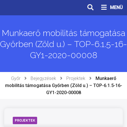
Ugrás
MENÜ
a
tartalomhoz
Munkaerő mobilitás támogatása
Győrben (Zöld u.) – TOP-6.1.5-16-
GY1-2020-00008
Győr
Bejegyzések
Projektek
Munkaerő
mobilitás támogatása Győrben (Zöld u.) – TOP-6.1.5-16-
GY1-2020-00008
PROJEKTEK