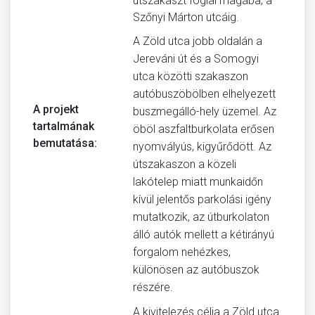
útszakaszt foglal magába, a
Szőnyi Márton utcáig.
A Zöld utca jobb oldalán a
Jereváni út és a Somogyi
utca közötti szakaszon
autóbuszöbölben elhelyezett
A projekt
buszmegálló-hely üzemel. Az
tartalmának
öböl aszfaltburkolata erősen
bemutatása:
nyomvályús, kigyűrődött. Az
útszakaszon a közeli
lakótelep miatt munkaidőn
kívül jelentős parkolási igény
mutatkozik, az útburkolaton
álló autók mellett a kétirányú
forgalom nehézkes,
különösen az autóbuszok
részére.
A kivitelezés célja a Zöld utca