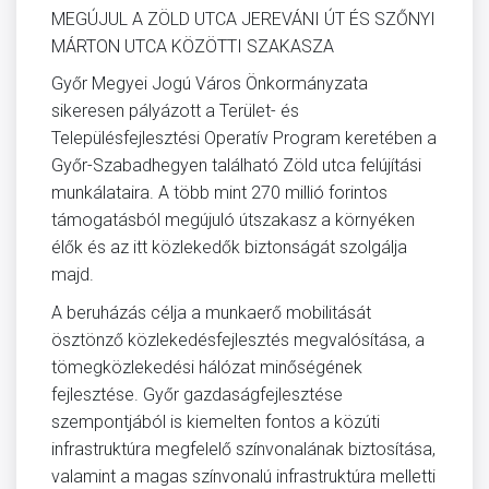
MEGÚJUL A ZÖLD UTCA JEREVÁNI ÚT ÉS SZŐNYI
MÁRTON UTCA KÖZÖTTI SZAKASZA
Győr Megyei Jogú Város Önkormányzata
sikeresen pályázott a Terület- és
Településfejlesztési Operatív Program keretében a
Győr-Szabadhegyen található Zöld utca felújítási
munkálataira. A több mint 270 millió forintos
támogatásból megújuló útszakasz a környéken
élők és az itt közlekedők biztonságát szolgálja
majd.
A beruházás célja a munkaerő mobilitását
ösztönző közlekedésfejlesztés megvalósítása, a
tömegközlekedési hálózat minőségének
fejlesztése. Győr gazdaságfejlesztése
szempontjából is kiemelten fontos a közúti
infrastruktúra megfelelő színvonalának biztosítása,
valamint a magas színvonalú infrastruktúra melletti