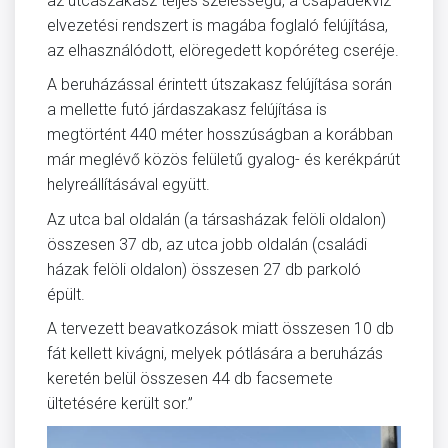
az utcaszakasz teljes szélességű, a csapadékvíz
elvezetési rendszert is magába foglaló felújítása,
az elhasználódott, elöregedett kopóréteg cseréje.
A beruházással érintett útszakasz felújítása során
a mellette futó járdaszakasz felújítása is
megtörtént 440 méter hosszúságban a korábban
már meglévő közös felületű gyalog- és kerékpárút
helyreállításával együtt.
Az utca bal oldalán (a társasházak felöli oldalon)
összesen 37 db, az utca jobb oldalán (családi
házak felöli oldalon) összesen 27 db parkoló
épült.
A tervezett beavatkozások miatt összesen 10 db
fát kellett kivágni, melyek pótlására a beruházás
keretén belül összesen 44 db facsemete
ültetésére került sor.”