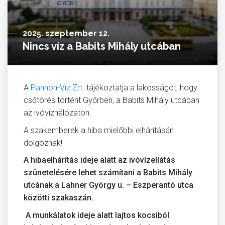
2025. szeptember 12.
Nincs víz a Babits Mihály utcában
A
Pannon-Víz Zrt
. tájékoztatja a lakosságot, hogy
csőtörés történt Győrben, a Babits Mihály utcában
az ivóvízhálózaton.
A szakemberek a hiba mielőbbi elhárításán
dolgoznak!
A hibaelhárítás ideje alatt az ivóvízellátás
szünetelésére lehet számítani a Babits Mihály
utcának a Lahner György u. – Eszperantó utca
közötti szakaszán.
A munkálatok ideje alatt lajtos kocsiból