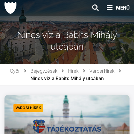
Ugrás
MENÜ
a
tartalomhoz
Nincs víz a Babits Mihály
utcában
Győr
Bejegyzések
Hírek
Városi Hírek
Nincs víz a Babits Mihály utcában
VÁROSI HÍREK