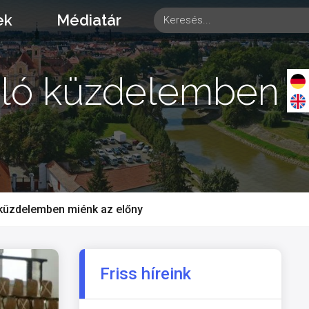
ek
Médiatár
ajló küzdelemben
ó küzdelemben miénk az előny
Friss híreink