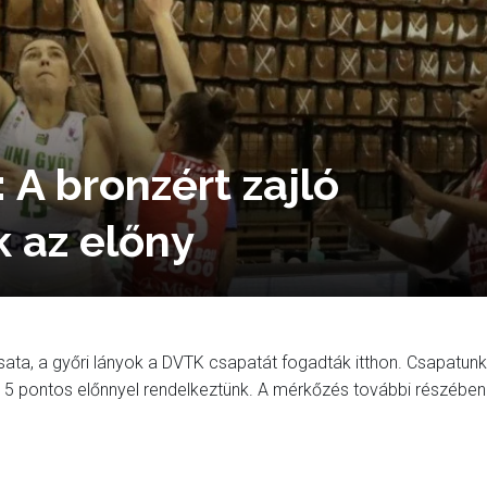
 A bronzért zajló
 az előny
sata, a győri lányok a DVTK csapatát fogadták itthon. Csapatunk
 15 pontos előnnyel rendelkeztünk. A mérkőzés további részében