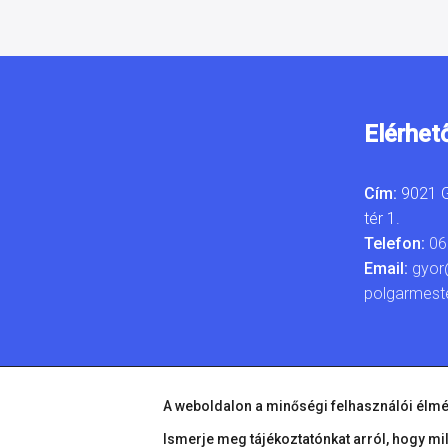
Elérhet
Cím:
9021 G
tér 1.
Telefon:
06
Email:
gyor
polgarmest
A weboldalon a minőségi felhasználói élmé
Ismerje meg tájékoztatónkat arról, hogy mi