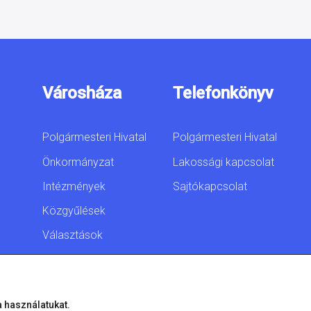
Városháza
Telefonkönyv
Polgármesteri Hivatal
Polgármesteri Hivatal
Önkormányzat
Lakossági kapcsolat
Intézmények
Sajtókapcsolat
Közgyűlések
Választások
Akadálymentesítési
nyilatkozat
a használatukat.