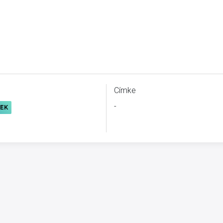
Címke
-
REK