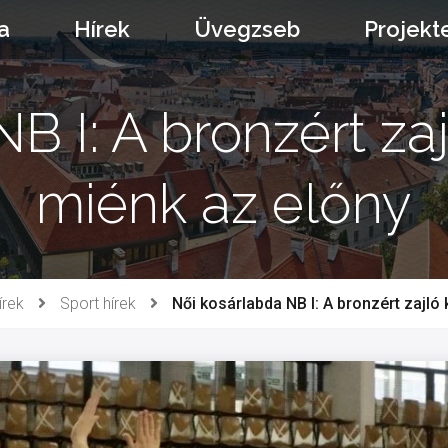
a
Hírek
Üvegzseb
Projekt
NB I: A bronzért z
miénk az előny
írek
Sport hírek
Női kosárlabda NB I: A bronzért zajl