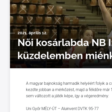
2021. április 12.
Női kosárlabda NB I:
küzdelemben miénk
A magyar bajnokság harmadik helyéért folyik a c
kezdte jobban a mérkőzést, majd a félidőre már
sem változott a játék képe, így a végeredmény:
Uni Győr MÉLY-ÚT – Aluinvent DVTK 95-77