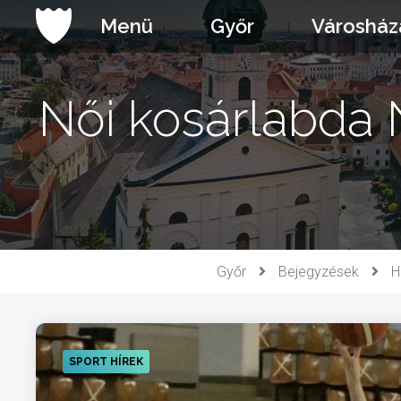
Ugrás
Menü
Győr
Városház
a
tartalomhoz
Női kosárlabda 
Győr
Bejegyzések
H
SPORT HÍREK