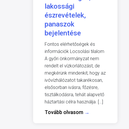
lakossági
észrevételek,
panaszok
bejelentése
Fontos elérhetőségek és
információk Locsolási tilalom
A győri önkormányzat nem
rendelt el vízkorlátozást, de
megkérünk mindenkit, hogy az
ivóvízhálózatot takarékosan,
elsősorban ivásra, főzésre,
tisztálkodásra, tehát alapvető
háztartási célra használja. […]
Tovább olvasom
→