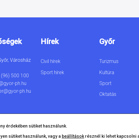
őségek
Hírek
Győr
yőr, Városház
Civil hírek
Turizmus
Sport hírek
Kultúra
 (96) 500 100
Sport
@gyor-ph.hu
er@gyor-ph.hu
Oktatás
ny érdekében sütiket használunk.
lyen sütiket használunk, vagy a
beállítások
résznél ki lehet kapcsolni 