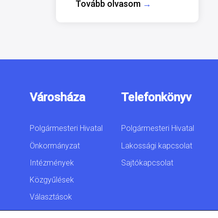
Tovább olvasom
→
Városháza
Telefonkönyv
Polgármesteri Hivatal
Polgármesteri Hivatal
Önkormányzat
Lakossági kapcsolat
Intézmények
Sajtókapcsolat
Közgyűlések
Választások
Akadálymentesítési