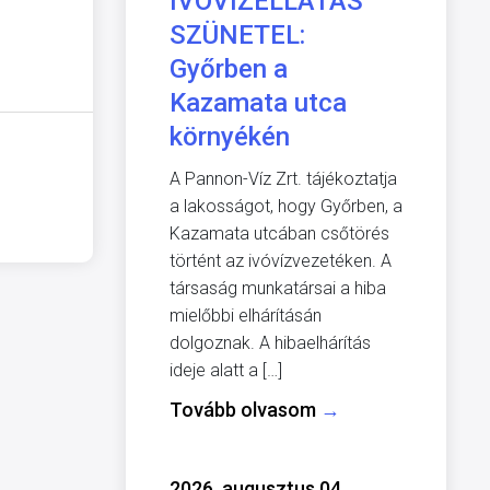
IVÓVÍZELLÁTÁS
SZÜNETEL:
Győrben a
Kazamata utca
környékén
A Pannon-Víz Zrt. tájékoztatja
a lakosságot, hogy Győrben, a
Kazamata utcában csőtörés
történt az ivóvízvezetéken. A
társaság munkatársai a hiba
mielőbbi elhárításán
dolgoznak. A hibaelhárítás
ideje alatt a […]
Tovább olvasom
→
2026. augusztus 04.