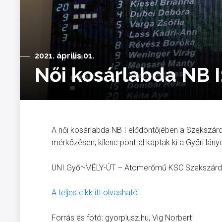
2021. április 01.
Női kosárlabda NB I
A női kosárlabda NB I elődöntőjében a Szekszárd 
mérkőzésen, kilenc ponttal kaptak ki a Győri lány
UNI Győr-MÉLY-ÚT – Atomerőmű KSC Szekszárd 57
A teljes cikk itt olvasható
Forrás és fotó: gyorplusz.hu, Vig Norbert