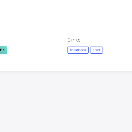
Címke
REK
kosárlabda
sport