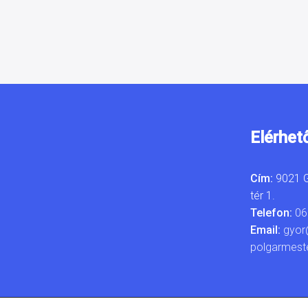
Elérhet
Cím:
9021 G
tér 1.
Telefon:
06
Email:
gyor
polgarmest