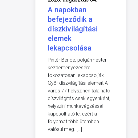
A napokban
befejeződik a
díszkivilágítási
elemek
lekapcsolása
Pintér Bence, polgármester
kezdeményezésére
fokozatosan lekapcsolják
Győr díszvilágítási elemeit A
város 77 helyszínén található
díszvilágítás csak egyenként,
helyszíni munkavégzéssel
kapcsolható le, ezért a
folyamat több ütemben
valósul meg. […]