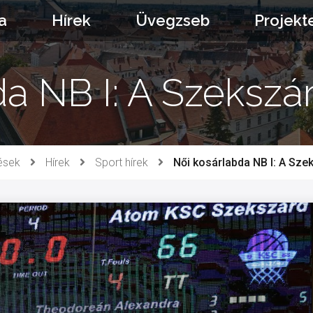
a
Hírek
Üvegzseb
Projekt
a NB I: A Szekszá
ések
Hírek
Sport hírek
Női kosárlabda NB I: A Sze