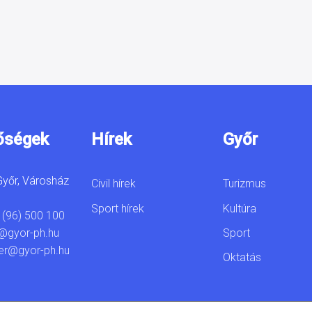
őségek
Hírek
Győr
yőr, Városház
Civil hírek
Turizmus
Sport hírek
Kultúra
 (96) 500 100
Sport
@gyor-ph.hu
er@gyor-ph.hu
Oktatás